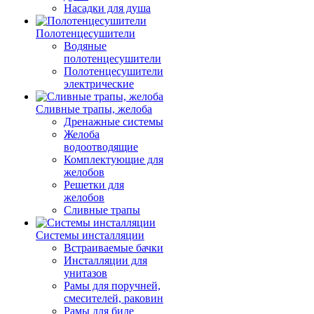
Насадки для душа
Полотенцесушители
Водяные
полотенцесушители
Полотенцесушители
электрические
Сливные трапы, желоба
Дренажные системы
Желоба
водоотводящие
Комплектующие для
желобов
Решетки для
желобов
Сливные трапы
Системы инсталляции
Встраиваемые бачки
Инсталляции для
унитазов
Рамы для поручней,
смесителей, раковин
Рамы для биде