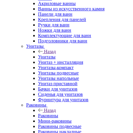
Акриловые ванны
Ванны из искусственного камня
Панели для ванн
Крепления для панелей
Ручки для ванн
Ножки для ванн
Комплектующие для ванн
Подголовники для ванн
Унитазы
Назад
Унитазы
Унитаз + инсталляция
Унитазы-компакт
Унитазы подвесные
Унитазы напольные
Унитаз приставной
Бачки для унитазов
Сиденья для унитазов
Фурнитура для унитазов
Раковины
Назад
Раковины
Мини-раковины
Раковины подвесные
Раковины накладные