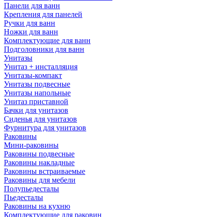
Панели для ванн
Крепления для панелей
Ручки для ванн
Ножки для ванн
Комплектующие для ванн
Подголовники для ванн
Унитазы
Унитаз + инсталляция
Унитазы-компакт
Унитазы подвесные
Унитазы напольные
Унитаз приставной
Бачки для унитазов
Сиденья для унитазов
Фурнитура для унитазов
Раковины
Мини-раковины
Раковины подвесные
Раковины накладные
Раковины встраиваемые
Раковины для мебели
Полупьедесталы
Пьедесталы
Раковины на кухню
Комплектующие для раковин