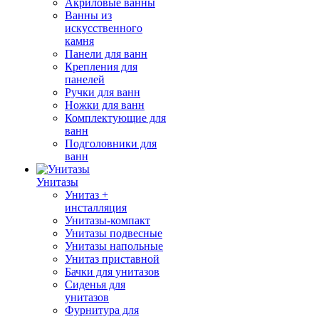
Акриловые ванны
Ванны из
искусственного
камня
Панели для ванн
Крепления для
панелей
Ручки для ванн
Ножки для ванн
Комплектующие для
ванн
Подголовники для
ванн
Унитазы
Унитаз +
инсталляция
Унитазы-компакт
Унитазы подвесные
Унитазы напольные
Унитаз приставной
Бачки для унитазов
Сиденья для
унитазов
Фурнитура для