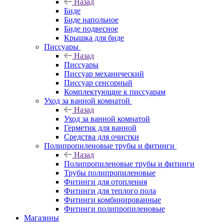
Назад
Биде
Биде напольное
Биде подвесное
Крышка для биде
Писсуары
Назад
Писсуары
Писсуар механический
Писсуар сенсорный
Комплектующие к писсуарам
Уход за ванной комнатой
Назад
Уход за ванной комнатой
Герметик для ванной
Средства для очистки
Полипропиленовые трубы и фитинги
Назад
Полипропиленовые трубы и фитинги
Трубы полипропиленовые
Фитинги для отопления
Фитинги для теплого пола
Фитинги комбинированные
Фитинги полипропиленовые
Магазины