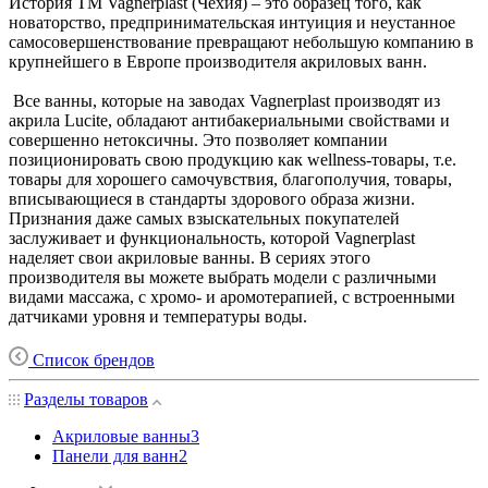
История ТМ Vagnerplast (Чехия) – это образец того, как
новаторство, предпринимательская интуиция и неустанное
самосовершенствование превращают небольшую компанию в
крупнейшего в Европе производителя акриловых ванн.
Все ванны, которые на заводах Vagnerplast производят из
акрила Lucite, обладают антибакериальными свойствами и
совершенно нетоксичны. Это позволяет компании
позиционировать свою продукцию как wellness-товары, т.е.
товары для хорошего самочувствия, благополучия, товары,
вписывающиеся в стандарты здорового образа жизни.
Признания даже самых взыскательных покупателей
заслуживает и функциональность, которой Vagnerplast
наделяет свои акриловые ванны. В сериях этого
производителя вы можете выбрать модели с различными
видами массажа, с хромо- и аромотерапией, с встроенными
датчиками уровня и температуры воды.
Список брендов
Разделы товаров
Акриловые ванны
3
Панели для ванн
2