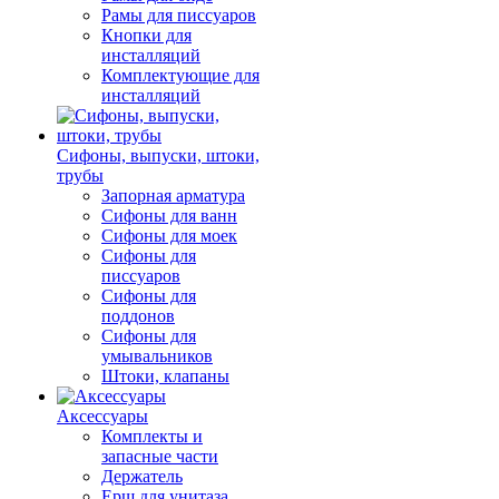
Рамы для писсуаров
Кнопки для
инсталляций
Комплектующие для
инсталляций
Сифоны, выпуски, штоки,
трубы
Запорная арматура
Сифоны для ванн
Сифоны для моек
Сифоны для
писсуаров
Сифоны для
поддонов
Сифоны для
умывальников
Штоки, клапаны
Аксессуары
Комплекты и
запасные части
Держатель
Ерш для унитаза