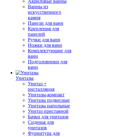
Акриловые ванны
Ванны из
искусственного
камня
Панели для ванн
Крепления для
панелей
Ручки для ванн
Ножки для ванн
Комплектующие для
ванн
Подголовники для
ванн
Унитазы
Унитаз +
инсталляция
Унитазы-компакт
Унитазы подвесные
Унитазы напольные
Унитаз приставной
Бачки для унитазов
Сиденья для
унитазов
Фурнитура для