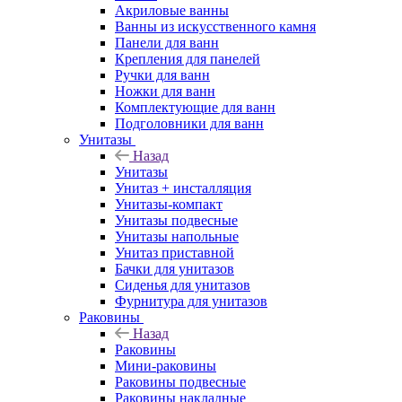
Акриловые ванны
Ванны из искусственного камня
Панели для ванн
Крепления для панелей
Ручки для ванн
Ножки для ванн
Комплектующие для ванн
Подголовники для ванн
Унитазы
Назад
Унитазы
Унитаз + инсталляция
Унитазы-компакт
Унитазы подвесные
Унитазы напольные
Унитаз приставной
Бачки для унитазов
Сиденья для унитазов
Фурнитура для унитазов
Раковины
Назад
Раковины
Мини-раковины
Раковины подвесные
Раковины накладные