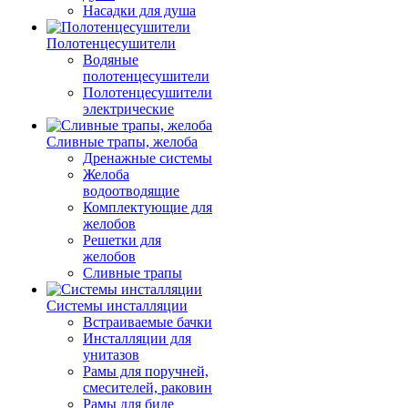
Насадки для душа
Полотенцесушители
Водяные
полотенцесушители
Полотенцесушители
электрические
Сливные трапы, желоба
Дренажные системы
Желоба
водоотводящие
Комплектующие для
желобов
Решетки для
желобов
Сливные трапы
Системы инсталляции
Встраиваемые бачки
Инсталляции для
унитазов
Рамы для поручней,
смесителей, раковин
Рамы для биде