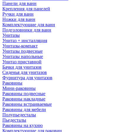
Панели для ванн
Крепления для панелей
Ручки для ванн
Ножки для ванн
Комплектующие для ванн
Подголовники для ванн
Унитазы
Унитаз + инсталляция
Унитазы-компакт
Унитазы подвесные
Унитазы напольные
Унитаз приставной
Бачки для унитазов
Сиденья для унитазов
Фурнитура для унитазов
Раковины
Мини-раковины
Раковины подвесные
Раковины накладные
Раковины встраиваемые
Раковины для мебели
Полупьедесталы
Пьедесталы
Раковины на кухню
Комплектующие для раковин