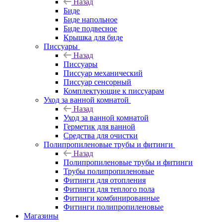
Назад
Биде
Биде напольное
Биде подвесное
Крышка для биде
Писсуары
Назад
Писсуары
Писсуар механический
Писсуар сенсорный
Комплектующие к писсуарам
Уход за ванной комнатой
Назад
Уход за ванной комнатой
Герметик для ванной
Средства для очистки
Полипропиленовые трубы и фитинги
Назад
Полипропиленовые трубы и фитинги
Трубы полипропиленовые
Фитинги для отопления
Фитинги для теплого пола
Фитинги комбинированные
Фитинги полипропиленовые
Магазины