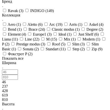
Бренд
Ravak (
3
)
INDIGO (
149
)
Коллекция
Aero (
1
)
Aletto (
6
)
Arc (
19
)
Arris (
1
)
Askel (
4
)
Bend (
1
)
Brace (
24
)
Classic modus (
1
)
Degree (
2
)
Element (
4
)
Europe1 (
3
)
Ideal (
1
)
Just Shelf (
6
)
Liana (
11
)
Line (
22
)
M (
15
)
Mix (
1
)
Modern (
1
)
P (
2
)
Prestige modus (
3
)
Roof (
5
)
Slim (
3
)
Slim
Basic (
1
)
Sonata (
2
)
Standart (
11
)
Step (
2
)
Zip (
9
)
Фокстрот P (
2
)
Показать все
Ширина
46
237
428
619
810
Высота