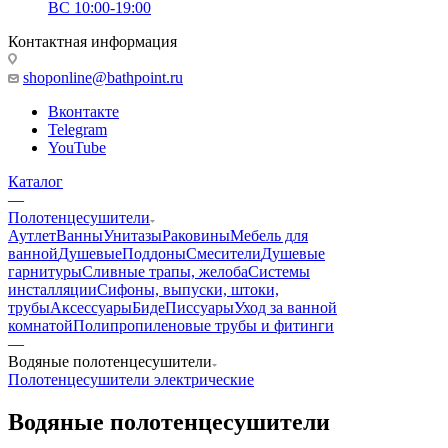
ВС 10:00-19:00
Контактная информация
shoponline@bathpoint.ru
Вконтакте
Telegram
YouTube
Каталог
—
Полотенцесушители
Аутлет
Ванны
Унитазы
Раковины
Мебель для
ванной
Душевые
Поддоны
Смесители
Душевые
гарнитуры
Сливные трапы, желоба
Системы
инсталляции
Сифоны, выпуски, штоки,
трубы
Аксессуары
Биде
Писсуары
Уход за ванной
комнатой
Полипропиленовые трубы и фитинги
—
Водяные полотенцесушители
Полотенцесушители электрические
Водяные полотенцесушители