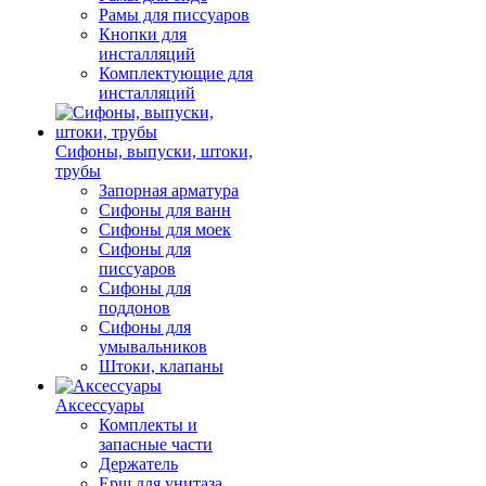
Рамы для писсуаров
Кнопки для
инсталляций
Комплектующие для
инсталляций
Сифоны, выпуски, штоки,
трубы
Запорная арматура
Сифоны для ванн
Сифоны для моек
Сифоны для
писсуаров
Сифоны для
поддонов
Сифоны для
умывальников
Штоки, клапаны
Аксессуары
Комплекты и
запасные части
Держатель
Ерш для унитаза