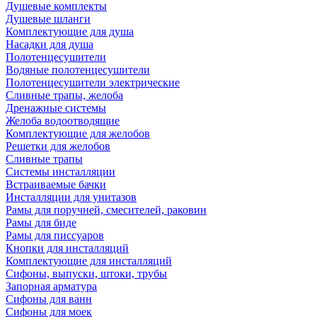
Душевые комплекты
Душевые шланги
Комплектующие для душа
Насадки для душа
Полотенцесушители
Водяные полотенцесушители
Полотенцесушители электрические
Сливные трапы, желоба
Дренажные системы
Желоба водоотводящие
Комплектующие для желобов
Решетки для желобов
Сливные трапы
Системы инсталляции
Встраиваемые бачки
Инсталляции для унитазов
Рамы для поручней, смесителей, раковин
Рамы для биде
Рамы для писсуаров
Кнопки для инсталляций
Комплектующие для инсталляций
Сифоны, выпуски, штоки, трубы
Запорная арматура
Сифоны для ванн
Сифоны для моек