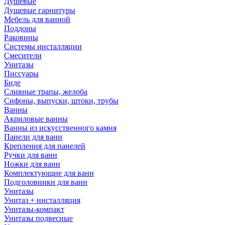
Душевые
Душевые гарнитуры
Мебель для ванной
Поддоны
Раковины
Системы инсталляции
Смесители
Унитазы
Писсуары
Биде
Сливные трапы, желоба
Сифоны, выпуски, штоки, трубы
Ванны
Акриловые ванны
Ванны из искусственного камня
Панели для ванн
Крепления для панелей
Ручки для ванн
Ножки для ванн
Комплектующие для ванн
Подголовники для ванн
Унитазы
Унитаз + инсталляция
Унитазы-компакт
Унитазы подвесные