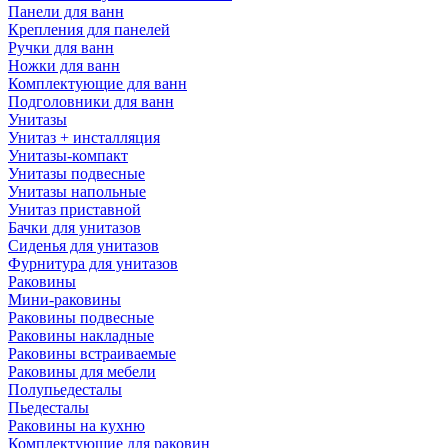
Панели для ванн
Крепления для панелей
Ручки для ванн
Ножки для ванн
Комплектующие для ванн
Подголовники для ванн
Унитазы
Унитаз + инсталляция
Унитазы-компакт
Унитазы подвесные
Унитазы напольные
Унитаз приставной
Бачки для унитазов
Сиденья для унитазов
Фурнитура для унитазов
Раковины
Мини-раковины
Раковины подвесные
Раковины накладные
Раковины встраиваемые
Раковины для мебели
Полупьедесталы
Пьедесталы
Раковины на кухню
Комплектующие для раковин