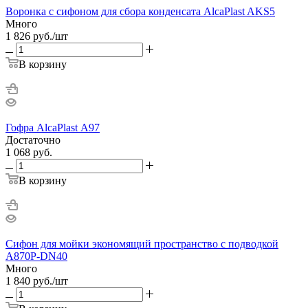
Воронка с сифоном для сбора конденсата AlcaPlast AKS5
Много
1 826
руб.
/шт
В корзину
Гофра AlcaPlast А97
Достаточно
1 068
руб.
В корзину
Сифон для мойки экономящий пространство с подводкой
A870P-DN40
Много
1 840
руб.
/шт