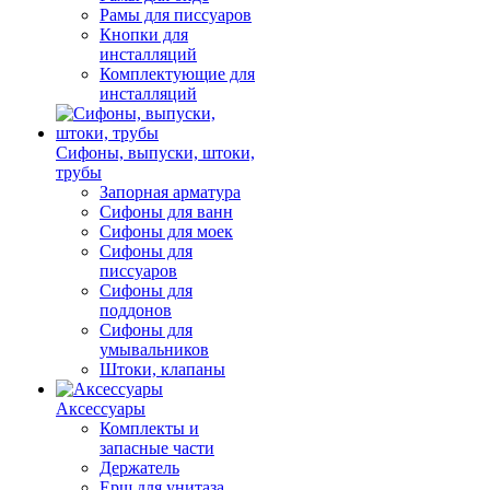
Рамы для писсуаров
Кнопки для
инсталляций
Комплектующие для
инсталляций
Сифоны, выпуски, штоки,
трубы
Запорная арматура
Сифоны для ванн
Сифоны для моек
Сифоны для
писсуаров
Сифоны для
поддонов
Сифоны для
умывальников
Штоки, клапаны
Аксессуары
Комплекты и
запасные части
Держатель
Ерш для унитаза