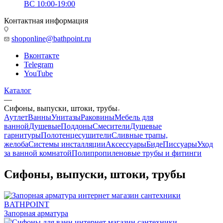
ВС 10:00-19:00
Контактная информация
shoponline@bathpoint.ru
Вконтакте
Telegram
YouTube
Каталог
—
Сифоны, выпуски, штоки, трубы
Аутлет
Ванны
Унитазы
Раковины
Мебель для
ванной
Душевые
Поддоны
Смесители
Душевые
гарнитуры
Полотенцесушители
Сливные трапы,
желоба
Системы инсталляции
Аксессуары
Биде
Писсуары
Уход
за ванной комнатой
Полипропиленовые трубы и фитинги
Сифоны, выпуски, штоки, трубы
Запорная арматура