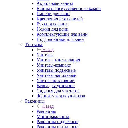
Акриловые ванны
Ванны из искусственного камня
Панели для ванн
Крепления для панелей
Ручки для ванн
Ножки для ванн
Комплектующие для ванн
Подголовники для ванн
Унитазы
Назад
Унитазы
Унитаз + инсталляция
Унитазы-компакт
Унитазы подвесные
Унитазы напольные
Унитаз приставной
Бачки для унитазов
Сиденья для унитазов
Фурнитура для унитазов
Раковины
Назад
Раковины
Мини-раковины
Раковины подвесные
Раковины накладные