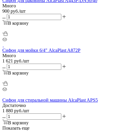
Сифон для раковины AlcaPlast A443P-DN50/40
Много
900
руб.
/шт
В корзину
Сифон для мойки 6/4" AlcaPlast A872P
Много
1 621
руб.
/шт
В корзину
Сифон для стиральной машины AlcaPlast APS5
Достаточно
1 880
руб.
/шт
В корзину
Показать еще