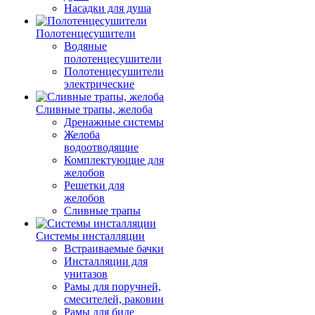
Насадки для душа
Полотенцесушители
Водяные
полотенцесушители
Полотенцесушители
электрические
Сливные трапы, желоба
Дренажные системы
Желоба
водоотводящие
Комплектующие для
желобов
Решетки для
желобов
Сливные трапы
Системы инсталляции
Встраиваемые бачки
Инсталляции для
унитазов
Рамы для поручней,
смесителей, раковин
Рамы для биде