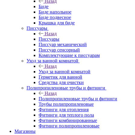
Назад
Биде
Биде напольное
Биде подвесное
Крышка для биде
Писсуары
Назад
Писсуары
Писсуар механический
Писсуар сенсорный
Комплектующие к писсуарам
Уход за ванной комнатой
Назад
Уход за ванной комнатой
Герметик для ванной
Средства для очистки
Полипропиленовые трубы и фитинги
Назад
Полипропиленовые трубы и фитинги
Трубы полипропиленовые
Фитинги для отопления
Фитинги для теплого пола
Фитинги комбинированные
Фитинги полипропиленовые
Магазины