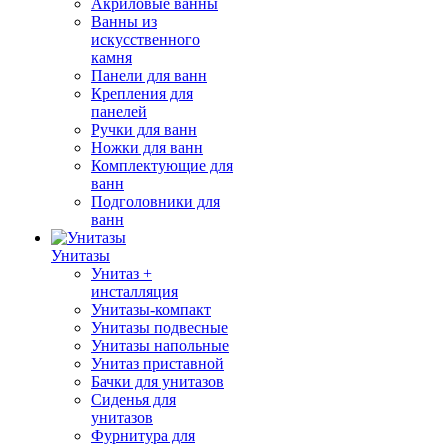
Акриловые ванны
Ванны из
искусственного
камня
Панели для ванн
Крепления для
панелей
Ручки для ванн
Ножки для ванн
Комплектующие для
ванн
Подголовники для
ванн
Унитазы
Унитаз +
инсталляция
Унитазы-компакт
Унитазы подвесные
Унитазы напольные
Унитаз приставной
Бачки для унитазов
Сиденья для
унитазов
Фурнитура для