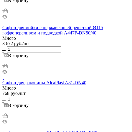
В корзину
Сифон для мойки с нержавеющей peшeткой Ø115
гофропереливом и подводкой A447P-DN50/40
Много
3 672
руб.
/шт
В корзину
Сифон для раковины AlcaPlast A81-DN40
Много
768
руб.
/шт
В корзину