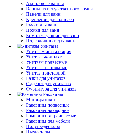
Акриловые ванны
Ванны из искусственного камня
Панели для ванн
Крепления для панелей
Ручки для ванн
Ножки для ванн
Комплектующие для ванн
Подголовники для ванн
Унитазы
Унитаз + инсталляция
Унитазы-компакт
Унитазы подвесные
Унитазы напольные
Унитаз приставной
Бачки для унитазов
Сиденья для унитазов
Фурнитура для унитазов
Раковины
Мини-раковины
Раковины подвесные
Раковины накладные
Раковины встраиваемые
Раковины для мебели
Полупьедесталы
Пьедесталы