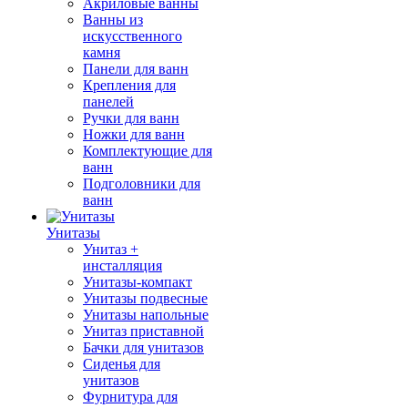
Акриловые ванны
Ванны из
искусственного
камня
Панели для ванн
Крепления для
панелей
Ручки для ванн
Ножки для ванн
Комплектующие для
ванн
Подголовники для
ванн
Унитазы
Унитаз +
инсталляция
Унитазы-компакт
Унитазы подвесные
Унитазы напольные
Унитаз приставной
Бачки для унитазов
Сиденья для
унитазов
Фурнитура для