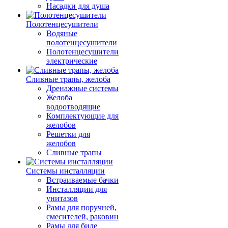
Насадки для душа
Полотенцесушители
Водяные
полотенцесушители
Полотенцесушители
электрические
Сливные трапы, желоба
Дренажные системы
Желоба
водоотводящие
Комплектующие для
желобов
Решетки для
желобов
Сливные трапы
Системы инсталляции
Встраиваемые бачки
Инсталляции для
унитазов
Рамы для поручней,
смесителей, раковин
Рамы для биде