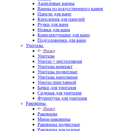
Акриловые ванны
Ванны из искусственного камня
Панели для ванн
Крепления для панелей
Ручки для ванн
Ножки для ванн
Комплектующие для ванн
Подголовники для ванн
Унитазы
Назад
Унитазы
Унитаз + инсталляция
Унитазы-компакт
Унитазы подвесные
Унитазы напольные
Унитаз приставной
Бачки для унитазов
Сиденья для унитазов
Фурнитура для унитазов
Раковины
Назад
Раковины
Мини-раковины
Раковины подвесные
Раковины накладные