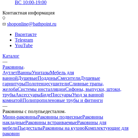
ВС 10:00-19:00
Контактная информация
shoponline@bathpoint.ru
Вконтакте
Telegram
YouTube
Каталог
—
Раковины
Аутлет
Ванны
Унитазы
Мебель для
ванной
Душевые
Поддоны
Смесители
Душевые
гарнитуры
Полотенцесушители
Сливные трапы,
желоба
Системы инсталляции
Сифоны, выпуски, штоки,
трубы
Аксессуары
Биде
Писсуары
Уход за ванной
комнатой
Полипропиленовые трубы и фитинги
—
Раковины с полупьедесталом
Мини-раковины
Раковины подвесные
Раковины
накладные
Раковины встраиваемые
Раковины для
мебели
Пьедесталы
Раковины на кухню
Комплектующие для
раковин