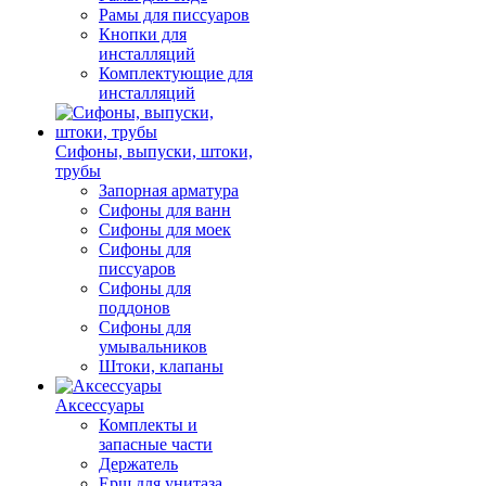
Рамы для писсуаров
Кнопки для
инсталляций
Комплектующие для
инсталляций
Сифоны, выпуски, штоки,
трубы
Запорная арматура
Сифоны для ванн
Сифоны для моек
Сифоны для
писсуаров
Сифоны для
поддонов
Сифоны для
умывальников
Штоки, клапаны
Аксессуары
Комплекты и
запасные части
Держатель
Ерш для унитаза