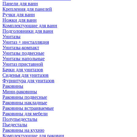
Панели для ванн
Крепления для панелей
Ручки для ванн
Ножки для ванн
Комплектующие для ванн
Подголовники для ванн
Унитазы
Унитаз + инсталляция
Унитазы-компакт
Унитазы подвесные
Унитазы напольные
Унитаз приставной
Бачки для унитазов
Сиденья для унитазов
Фурнитура для унитазов
Раковины
Мини-раковины
Раковины подвесные
Раковины накладные
Раковины встраиваемые
Раковины для мебели
Полупьедесталы
Пьедесталы
Раковины на кухню
Комплектующие для раковин