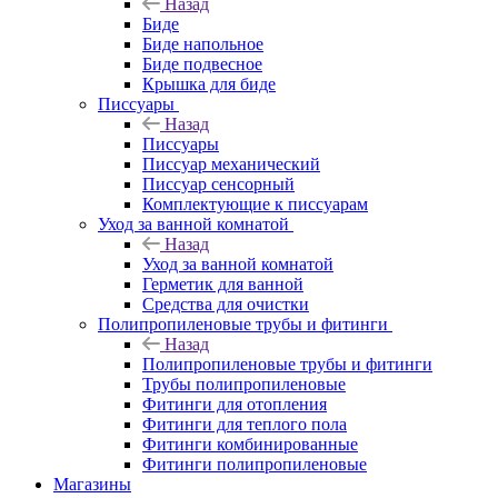
Назад
Биде
Биде напольное
Биде подвесное
Крышка для биде
Писсуары
Назад
Писсуары
Писсуар механический
Писсуар сенсорный
Комплектующие к писсуарам
Уход за ванной комнатой
Назад
Уход за ванной комнатой
Герметик для ванной
Средства для очистки
Полипропиленовые трубы и фитинги
Назад
Полипропиленовые трубы и фитинги
Трубы полипропиленовые
Фитинги для отопления
Фитинги для теплого пола
Фитинги комбинированные
Фитинги полипропиленовые
Магазины