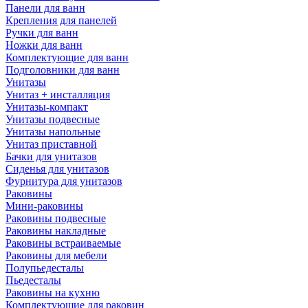
Панели для ванн
Крепления для панелей
Ручки для ванн
Ножки для ванн
Комплектующие для ванн
Подголовники для ванн
Унитазы
Унитаз + инсталляция
Унитазы-компакт
Унитазы подвесные
Унитазы напольные
Унитаз приставной
Бачки для унитазов
Сиденья для унитазов
Фурнитура для унитазов
Раковины
Мини-раковины
Раковины подвесные
Раковины накладные
Раковины встраиваемые
Раковины для мебели
Полупьедесталы
Пьедесталы
Раковины на кухню
Комплектующие для раковин