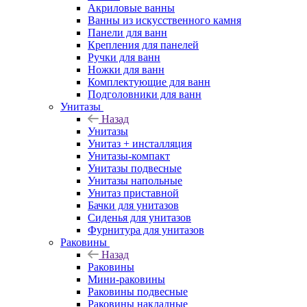
Акриловые ванны
Ванны из искусственного камня
Панели для ванн
Крепления для панелей
Ручки для ванн
Ножки для ванн
Комплектующие для ванн
Подголовники для ванн
Унитазы
Назад
Унитазы
Унитаз + инсталляция
Унитазы-компакт
Унитазы подвесные
Унитазы напольные
Унитаз приставной
Бачки для унитазов
Сиденья для унитазов
Фурнитура для унитазов
Раковины
Назад
Раковины
Мини-раковины
Раковины подвесные
Раковины накладные