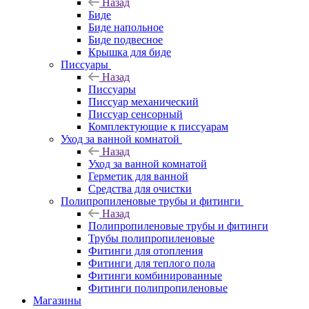
Назад
Биде
Биде напольное
Биде подвесное
Крышка для биде
Писсуары
Назад
Писсуары
Писсуар механический
Писсуар сенсорный
Комплектующие к писсуарам
Уход за ванной комнатой
Назад
Уход за ванной комнатой
Герметик для ванной
Средства для очистки
Полипропиленовые трубы и фитинги
Назад
Полипропиленовые трубы и фитинги
Трубы полипропиленовые
Фитинги для отопления
Фитинги для теплого пола
Фитинги комбинированные
Фитинги полипропиленовые
Магазины