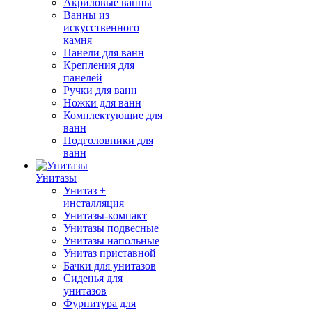
Акриловые ванны
Ванны из
искусственного
камня
Панели для ванн
Крепления для
панелей
Ручки для ванн
Ножки для ванн
Комплектующие для
ванн
Подголовники для
ванн
Унитазы
Унитаз +
инсталляция
Унитазы-компакт
Унитазы подвесные
Унитазы напольные
Унитаз приставной
Бачки для унитазов
Сиденья для
унитазов
Фурнитура для