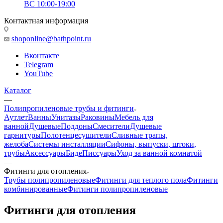
ВС 10:00-19:00
Контактная информация
shoponline@bathpoint.ru
Вконтакте
Telegram
YouTube
Каталог
—
Полипропиленовые трубы и фитинги
Аутлет
Ванны
Унитазы
Раковины
Мебель для
ванной
Душевые
Поддоны
Смесители
Душевые
гарнитуры
Полотенцесушители
Сливные трапы,
желоба
Системы инсталляции
Сифоны, выпуски, штоки,
трубы
Аксессуары
Биде
Писсуары
Уход за ванной комнатой
—
Фитинги для отопления
Трубы полипропиленовые
Фитинги для теплого пола
Фитинги
комбинированные
Фитинги полипропиленовые
Фитинги для отопления