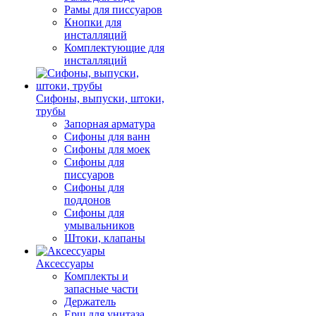
Рамы для писсуаров
Кнопки для
инсталляций
Комплектующие для
инсталляций
Сифоны, выпуски, штоки,
трубы
Запорная арматура
Сифоны для ванн
Сифоны для моек
Сифоны для
писсуаров
Сифоны для
поддонов
Сифоны для
умывальников
Штоки, клапаны
Аксессуары
Комплекты и
запасные части
Держатель
Ерш для унитаза