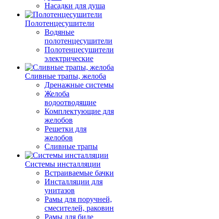
Насадки для душа
Полотенцесушители
Водяные
полотенцесушители
Полотенцесушители
электрические
Сливные трапы, желоба
Дренажные системы
Желоба
водоотводящие
Комплектующие для
желобов
Решетки для
желобов
Сливные трапы
Системы инсталляции
Встраиваемые бачки
Инсталляции для
унитазов
Рамы для поручней,
смесителей, раковин
Рамы для биде