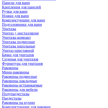
Панели для ванн
Крепления для панелей
Ручки для ванн
Ножки для ванн
Комплектующие для ванн
Подголовники для ванн
Унитазы
Унитаз + инсталляция
Унитазы-компакт
Унитазы подвесные
Унитазы напольные
Унитаз приставной
Бачки для унитазов
Сиденья для унитазов
Фурнитура для унитазов
Раковины
Мини-раковины
Раковины подвесные
Раковины накладные
Раковины встраиваемые
Раковины для мебели
Полупьедесталы
Пьедесталы
Раковины на кухню
Комплектующие для раковин