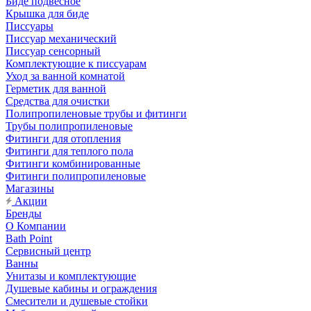
Биде подвесное
Крышка для биде
Писсуары
Писсуар механический
Писсуар сенсорный
Комплектующие к писсуарам
Уход за ванной комнатой
Герметик для ванной
Средства для очистки
Полипропиленовые трубы и фитинги
Трубы полипропиленовые
Фитинги для отопления
Фитинги для теплого пола
Фитинги комбинированные
Фитинги полипропиленовые
Магазины
Акции
Бренды
О Компании
Bath Point
Сервисный центр
Ванны
Унитазы и комплектующие
Душевые кабины и ограждения
Смесители и душевые стойки