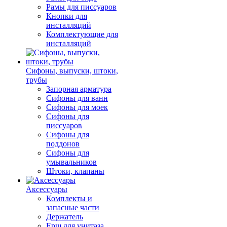
Рамы для писсуаров
Кнопки для
инсталляций
Комплектующие для
инсталляций
Сифоны, выпуски, штоки,
трубы
Запорная арматура
Сифоны для ванн
Сифоны для моек
Сифоны для
писсуаров
Сифоны для
поддонов
Сифоны для
умывальников
Штоки, клапаны
Аксессуары
Комплекты и
запасные части
Держатель
Ерш для унитаза