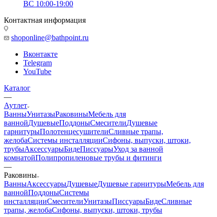
ВС 10:00-19:00
Контактная информация
shoponline@bathpoint.ru
Вконтакте
Telegram
YouTube
Каталог
—
Аутлет
Ванны
Унитазы
Раковины
Мебель для
ванной
Душевые
Поддоны
Смесители
Душевые
гарнитуры
Полотенцесушители
Сливные трапы,
желоба
Системы инсталляции
Сифоны, выпуски, штоки,
трубы
Аксессуары
Биде
Писсуары
Уход за ванной
комнатой
Полипропиленовые трубы и фитинги
—
Раковины
Ванны
Аксессуары
Душевые
Душевые гарнитуры
Мебель для
ванной
Поддоны
Системы
инсталляции
Смесители
Унитазы
Писсуары
Биде
Сливные
трапы, желоба
Сифоны, выпуски, штоки, трубы