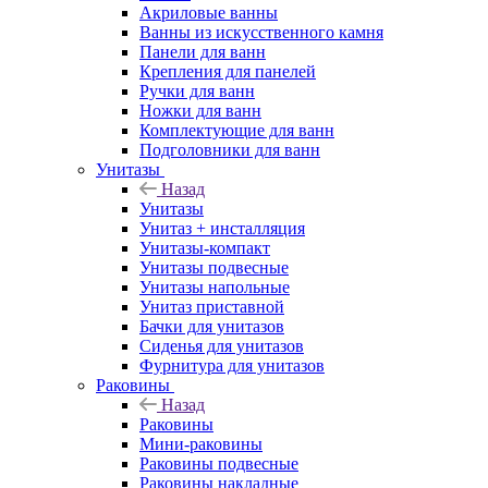
Акриловые ванны
Ванны из искусственного камня
Панели для ванн
Крепления для панелей
Ручки для ванн
Ножки для ванн
Комплектующие для ванн
Подголовники для ванн
Унитазы
Назад
Унитазы
Унитаз + инсталляция
Унитазы-компакт
Унитазы подвесные
Унитазы напольные
Унитаз приставной
Бачки для унитазов
Сиденья для унитазов
Фурнитура для унитазов
Раковины
Назад
Раковины
Мини-раковины
Раковины подвесные
Раковины накладные