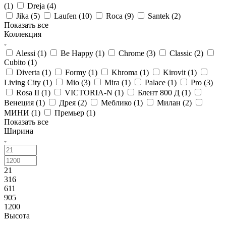
(
1
)
Dreja (
4
)
Jika (
5
)
Laufen (
10
)
Roca (
9
)
Santek (
2
)
Показать все
Коллекция
Alessi (
1
)
Be Happy (
1
)
Chrome (
3
)
Classic (
2
)
Cubito (
1
)
Diverta (
1
)
Formy (
1
)
Khroma (
1
)
Kirovit (
1
)
Living City (
1
)
Mio (
3
)
Mira (
1
)
Palace (
1
)
Pro (
3
)
Rosa II (
1
)
VICTORIA-N (
1
)
Блент 800 Д (
1
)
Венеция (
1
)
Дрея (
2
)
Меблико (
1
)
Милан (
2
)
МИНИ (
1
)
Премьер (
1
)
Показать все
Ширина
21
316
611
905
1200
Высота