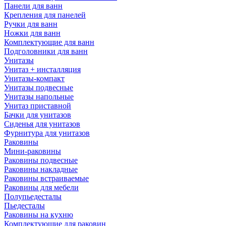
Панели для ванн
Крепления для панелей
Ручки для ванн
Ножки для ванн
Комплектующие для ванн
Подголовники для ванн
Унитазы
Унитаз + инсталляция
Унитазы-компакт
Унитазы подвесные
Унитазы напольные
Унитаз приставной
Бачки для унитазов
Сиденья для унитазов
Фурнитура для унитазов
Раковины
Мини-раковины
Раковины подвесные
Раковины накладные
Раковины встраиваемые
Раковины для мебели
Полупьедесталы
Пьедесталы
Раковины на кухню
Комплектующие для раковин