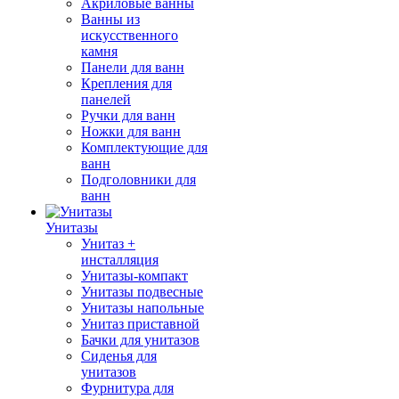
Акриловые ванны
Ванны из
искусственного
камня
Панели для ванн
Крепления для
панелей
Ручки для ванн
Ножки для ванн
Комплектующие для
ванн
Подголовники для
ванн
Унитазы
Унитаз +
инсталляция
Унитазы-компакт
Унитазы подвесные
Унитазы напольные
Унитаз приставной
Бачки для унитазов
Сиденья для
унитазов
Фурнитура для