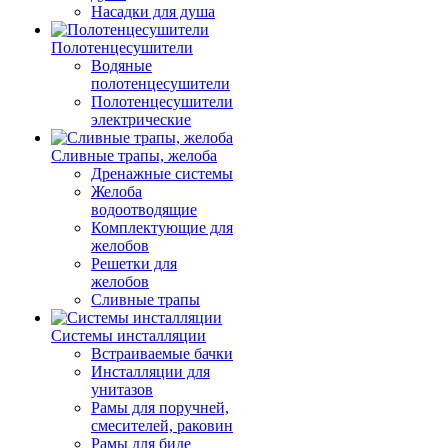
Насадки для душа
Полотенцесушители
Водяные
полотенцесушители
Полотенцесушители
электрические
Сливные трапы, желоба
Дренажные системы
Желоба
водоотводящие
Комплектующие для
желобов
Решетки для
желобов
Сливные трапы
Системы инсталляции
Встраиваемые бачки
Инсталляции для
унитазов
Рамы для поручней,
смесителей, раковин
Рамы для биде