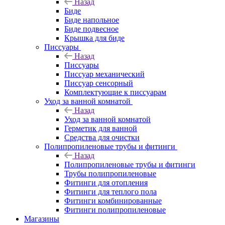
Назад
Биде
Биде напольное
Биде подвесное
Крышка для биде
Писсуары
Назад
Писсуары
Писсуар механический
Писсуар сенсорный
Комплектующие к писсуарам
Уход за ванной комнатой
Назад
Уход за ванной комнатой
Герметик для ванной
Средства для очистки
Полипропиленовые трубы и фитинги
Назад
Полипропиленовые трубы и фитинги
Трубы полипропиленовые
Фитинги для отопления
Фитинги для теплого пола
Фитинги комбинированные
Фитинги полипропиленовые
Магазины