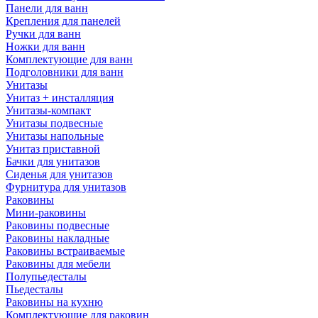
Панели для ванн
Крепления для панелей
Ручки для ванн
Ножки для ванн
Комплектующие для ванн
Подголовники для ванн
Унитазы
Унитаз + инсталляция
Унитазы-компакт
Унитазы подвесные
Унитазы напольные
Унитаз приставной
Бачки для унитазов
Сиденья для унитазов
Фурнитура для унитазов
Раковины
Мини-раковины
Раковины подвесные
Раковины накладные
Раковины встраиваемые
Раковины для мебели
Полупьедесталы
Пьедесталы
Раковины на кухню
Комплектующие для раковин