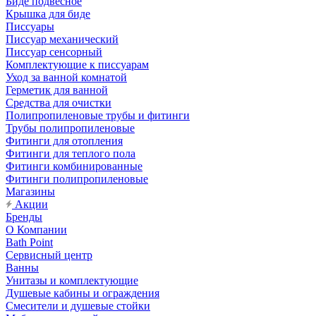
Биде подвесное
Крышка для биде
Писсуары
Писсуар механический
Писсуар сенсорный
Комплектующие к писсуарам
Уход за ванной комнатой
Герметик для ванной
Средства для очистки
Полипропиленовые трубы и фитинги
Трубы полипропиленовые
Фитинги для отопления
Фитинги для теплого пола
Фитинги комбинированные
Фитинги полипропиленовые
Магазины
Акции
Бренды
О Компании
Bath Point
Сервисный центр
Ванны
Унитазы и комплектующие
Душевые кабины и ограждения
Смесители и душевые стойки