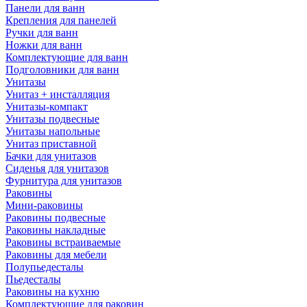
Панели для ванн
Крепления для панелей
Ручки для ванн
Ножки для ванн
Комплектующие для ванн
Подголовники для ванн
Унитазы
Унитаз + инсталляция
Унитазы-компакт
Унитазы подвесные
Унитазы напольные
Унитаз приставной
Бачки для унитазов
Сиденья для унитазов
Фурнитура для унитазов
Раковины
Мини-раковины
Раковины подвесные
Раковины накладные
Раковины встраиваемые
Раковины для мебели
Полупьедесталы
Пьедесталы
Раковины на кухню
Комплектующие для раковин