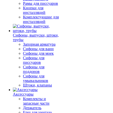
Рамы для писсуаров
Кнопки для
инсталляций
Комплектующие для
инсталляций
Сифоны, выпуски, штоки,
трубы
Запорная арматура
Сифоны для ванн
Сифоны для моек
Сифоны для
писсуаров
Сифоны для
поддонов
Сифоны для
умывальников
Штоки, клапаны
Аксессуары
Комплекты и
запасные части
Держатель
Ерш для унитаза