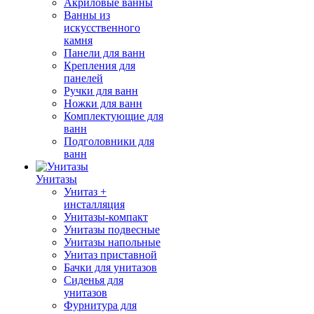
Акриловые ванны
Ванны из
искусственного
камня
Панели для ванн
Крепления для
панелей
Ручки для ванн
Ножки для ванн
Комплектующие для
ванн
Подголовники для
ванн
Унитазы
Унитаз +
инсталляция
Унитазы-компакт
Унитазы подвесные
Унитазы напольные
Унитаз приставной
Бачки для унитазов
Сиденья для
унитазов
Фурнитура для