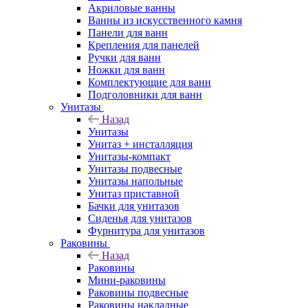
Акриловые ванны
Ванны из искусственного камня
Панели для ванн
Крепления для панелей
Ручки для ванн
Ножки для ванн
Комплектующие для ванн
Подголовники для ванн
Унитазы
Назад
Унитазы
Унитаз + инсталляция
Унитазы-компакт
Унитазы подвесные
Унитазы напольные
Унитаз приставной
Бачки для унитазов
Сиденья для унитазов
Фурнитура для унитазов
Раковины
Назад
Раковины
Мини-раковины
Раковины подвесные
Раковины накладные