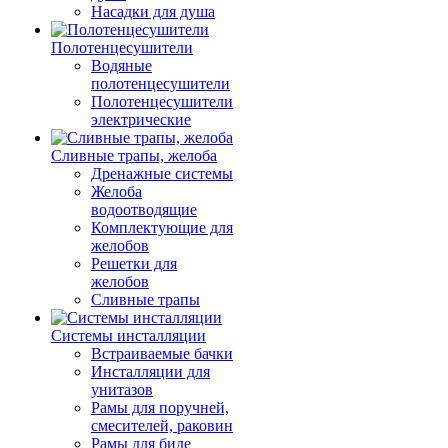
Насадки для душа
Полотенцесушители
Водяные
полотенцесушители
Полотенцесушители
электрические
Сливные трапы, желоба
Дренажные системы
Желоба
водоотводящие
Комплектующие для
желобов
Решетки для
желобов
Сливные трапы
Системы инсталляции
Встраиваемые бачки
Инсталляции для
унитазов
Рамы для поручней,
смесителей, раковин
Рамы для биде