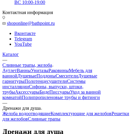
ВС 10:00-19:00
Контактная информация
shoponline@bathpoint.ru
Вконтакте
Telegram
YouTube
Каталог
—
Сливные трапы, желоба
Аутлет
Ванны
Унитазы
Раковины
Мебель для
ванной
Душевые
Поддоны
Смесители
Душевые
гарнитуры
Полотенцесушители
Системы
инсталляции
Сифоны, выпуски, штоки,
трубы
Аксессуары
Биде
Писсуары
Уход за ванной
комнатой
Полипропиленовые трубы и фитинги
—
Дренажи для душа
Желоба водоотводящие
Комплектующие для желобов
Решетки
для желобов
Сливные трапы
Дренажи для душа