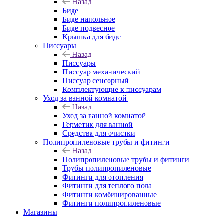
Назад
Биде
Биде напольное
Биде подвесное
Крышка для биде
Писсуары
Назад
Писсуары
Писсуар механический
Писсуар сенсорный
Комплектующие к писсуарам
Уход за ванной комнатой
Назад
Уход за ванной комнатой
Герметик для ванной
Средства для очистки
Полипропиленовые трубы и фитинги
Назад
Полипропиленовые трубы и фитинги
Трубы полипропиленовые
Фитинги для отопления
Фитинги для теплого пола
Фитинги комбинированные
Фитинги полипропиленовые
Магазины