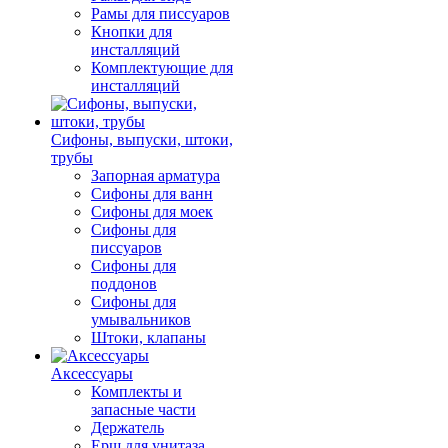
Рамы для писсуаров
Кнопки для
инсталляций
Комплектующие для
инсталляций
Сифоны, выпуски, штоки,
трубы
Запорная арматура
Сифоны для ванн
Сифоны для моек
Сифоны для
писсуаров
Сифоны для
поддонов
Сифоны для
умывальников
Штоки, клапаны
Аксессуары
Комплекты и
запасные части
Держатель
Ерш для унитаза