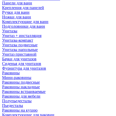
Панели для ванн
Крепления для панелей
Ручки для ванн
Ножки для ванн
Комплектующие для ванн
Подголовники для ванн
Унитазы
Унитаз + инсталляция
Унитазы-компакт
Унитазы подвесные
Унитазы напольные
Унитаз приставной
Бачки для унитазов
Сиденья для унитазов
Фурнитура для унитазов
Раковины
Мини-раковины
Раковины подвесные
Раковины накладные
Раковины встраиваемые
Раковины для мебели
Полупьедесталы
Пьедесталы
Раковины на кухню
Комплектующие для раковин