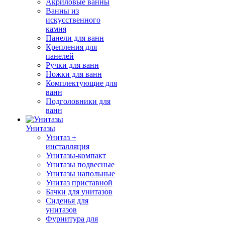
Акриловые ванны
Ванны из
искусственного
камня
Панели для ванн
Крепления для
панелей
Ручки для ванн
Ножки для ванн
Комплектующие для
ванн
Подголовники для
ванн
Унитазы
Унитаз +
инсталляция
Унитазы-компакт
Унитазы подвесные
Унитазы напольные
Унитаз приставной
Бачки для унитазов
Сиденья для
унитазов
Фурнитура для