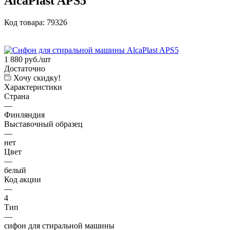
AlcaPlast APS5
Код товара:
79326
1 880
руб.
/шт
Достаточно
Хочу скидку!
Характеристики
Страна
—
Финляндия
Выставочный образец
—
нет
Цвет
—
белый
Код акции
—
4
Тип
—
сифон для стиральной машины