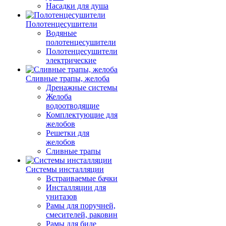
Насадки для душа
Полотенцесушители
Водяные
полотенцесушители
Полотенцесушители
электрические
Сливные трапы, желоба
Дренажные системы
Желоба
водоотводящие
Комплектующие для
желобов
Решетки для
желобов
Сливные трапы
Системы инсталляции
Встраиваемые бачки
Инсталляции для
унитазов
Рамы для поручней,
смесителей, раковин
Рамы для биде