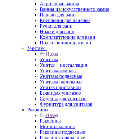
Акриловые ванны
Ванны из искусственного камня
Панели для ванн
Крепления для панелей
Ручки для ванн
Ножки для ванн
Комплектующие для ванн
Подголовники для ванн
Унитазы
Назад
Унитазы
Унитаз + инсталляция
Унитазы-компакт
Унитазы подвесные
Унитазы напольные
Унитаз приставной
Бачки для унитазов
Сиденья для унитазов
Фурнитура для унитазов
Раковины
Назад
Раковины
Мини-раковины
Раковины подвесные
Раковины накладные