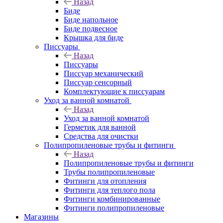
Назад
Биде
Биде напольное
Биде подвесное
Крышка для биде
Писсуары
Назад
Писсуары
Писсуар механический
Писсуар сенсорный
Комплектующие к писсуарам
Уход за ванной комнатой
Назад
Уход за ванной комнатой
Герметик для ванной
Средства для очистки
Полипропиленовые трубы и фитинги
Назад
Полипропиленовые трубы и фитинги
Трубы полипропиленовые
Фитинги для отопления
Фитинги для теплого пола
Фитинги комбинированные
Фитинги полипропиленовые
Магазины