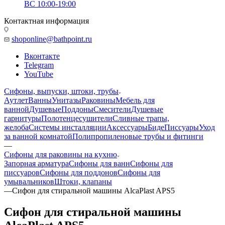
ВС 10:00-19:00
Контактная информация
shoponline@bathpoint.ru
Вконтакте
Telegram
YouTube
Сифоны, выпуски, штоки, трубы
Аутлет
Ванны
Унитазы
Раковины
Мебель для
ванной
Душевые
Поддоны
Смесители
Душевые
гарнитуры
Полотенцесушители
Сливные трапы,
желоба
Системы инсталляции
Аксессуары
Биде
Писсуары
Уход
за ванной комнатой
Полипропиленовые трубы и фитинги
—
Сифоны для раковины на кухню
Запорная арматура
Сифоны для ванн
Сифоны для
писсуаров
Сифоны для поддонов
Сифоны для
умывальников
Штоки, клапаны
—
Сифон для стиральной машины AlcaPlast APS5
Сифон для стиральной машины