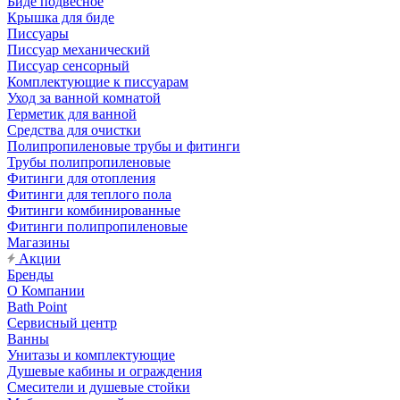
Биде подвесное
Крышка для биде
Писсуары
Писсуар механический
Писсуар сенсорный
Комплектующие к писсуарам
Уход за ванной комнатой
Герметик для ванной
Средства для очистки
Полипропиленовые трубы и фитинги
Трубы полипропиленовые
Фитинги для отопления
Фитинги для теплого пола
Фитинги комбинированные
Фитинги полипропиленовые
Магазины
Акции
Бренды
О Компании
Bath Point
Сервисный центр
Ванны
Унитазы и комплектующие
Душевые кабины и ограждения
Смесители и душевые стойки