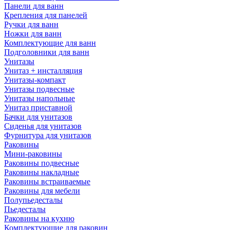
Панели для ванн
Крепления для панелей
Ручки для ванн
Ножки для ванн
Комплектующие для ванн
Подголовники для ванн
Унитазы
Унитаз + инсталляция
Унитазы-компакт
Унитазы подвесные
Унитазы напольные
Унитаз приставной
Бачки для унитазов
Сиденья для унитазов
Фурнитура для унитазов
Раковины
Мини-раковины
Раковины подвесные
Раковины накладные
Раковины встраиваемые
Раковины для мебели
Полупьедесталы
Пьедесталы
Раковины на кухню
Комплектующие для раковин