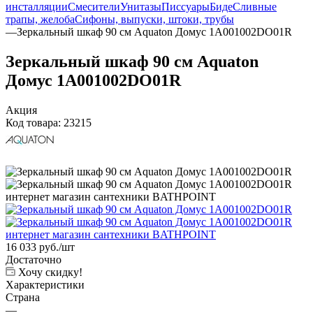
инсталляции
Смесители
Унитазы
Писсуары
Биде
Сливные
трапы, желоба
Сифоны, выпуски, штоки, трубы
—
Зеркальный шкаф 90 см Aquaton Домус 1A001002DO01R
Зеркальный шкаф 90 см Aquaton
Домус 1A001002DO01R
Акция
Код товара:
23215
16 033
руб.
/шт
Достаточно
Хочу скидку!
Характеристики
Страна
—