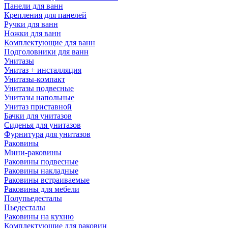
Панели для ванн
Крепления для панелей
Ручки для ванн
Ножки для ванн
Комплектующие для ванн
Подголовники для ванн
Унитазы
Унитаз + инсталляция
Унитазы-компакт
Унитазы подвесные
Унитазы напольные
Унитаз приставной
Бачки для унитазов
Сиденья для унитазов
Фурнитура для унитазов
Раковины
Мини-раковины
Раковины подвесные
Раковины накладные
Раковины встраиваемые
Раковины для мебели
Полупьедесталы
Пьедесталы
Раковины на кухню
Комплектующие для раковин