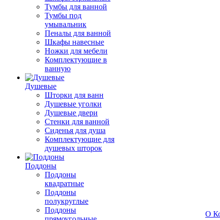
Тумбы для ванной
Тумбы под
умывальник
Пеналы для ванной
Шкафы навесные
Ножки для мебели
Комплектующие в
ванную
Душевые
Шторки для ванн
Душевые уголки
Душевые двери
Стенки для ванной
Сиденья для душа
Комплектующие для
душевых шторок
Поддоны
Поддоны
квадратные
Поддоны
полукруглые
Поддоны
О К
прямоугольные