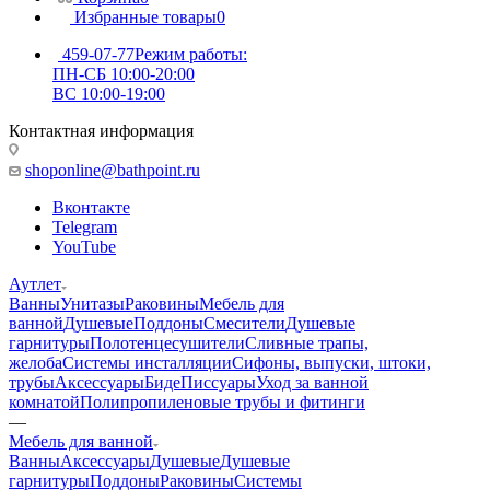
Избранные товары
0
459-07-77
Режим работы:
ПН-СБ 10:00-20:00
ВС 10:00-19:00
Контактная информация
shoponline@bathpoint.ru
Вконтакте
Telegram
YouTube
Аутлет
Ванны
Унитазы
Раковины
Мебель для
ванной
Душевые
Поддоны
Смесители
Душевые
гарнитуры
Полотенцесушители
Сливные трапы,
желоба
Системы инсталляции
Сифоны, выпуски, штоки,
трубы
Аксессуары
Биде
Писсуары
Уход за ванной
комнатой
Полипропиленовые трубы и фитинги
—
Мебель для ванной
Ванны
Аксессуары
Душевые
Душевые
гарнитуры
Поддоны
Раковины
Системы