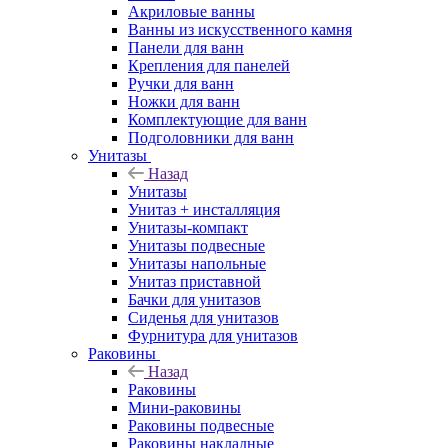
Акриловые ванны
Ванны из искусственного камня
Панели для ванн
Крепления для панелей
Ручки для ванн
Ножки для ванн
Комплектующие для ванн
Подголовники для ванн
Унитазы
Назад
Унитазы
Унитаз + инсталляция
Унитазы-компакт
Унитазы подвесные
Унитазы напольные
Унитаз приставной
Бачки для унитазов
Сиденья для унитазов
Фурнитура для унитазов
Раковины
Назад
Раковины
Мини-раковины
Раковины подвесные
Раковины накладные