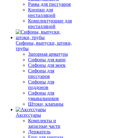
Рамы для писсуаров
Кнопки для
инсталляций
Комплектующие для
инсталляций
Сифоны, выпуски, штоки,
трубы
Запорная арматура
Сифоны для ванн
Сифоны для моек
Сифоны для
писсуаров
Сифоны для
поддонов
Сифоны для
умывальников
Штоки, клапаны
Аксессуары
Комплекты и
запасные части
Держатель
Ерш для унитаза