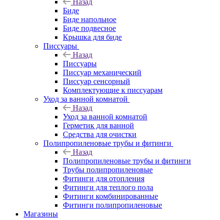
Назад
Биде
Биде напольное
Биде подвесное
Крышка для биде
Писсуары
Назад
Писсуары
Писсуар механический
Писсуар сенсорный
Комплектующие к писсуарам
Уход за ванной комнатой
Назад
Уход за ванной комнатой
Герметик для ванной
Средства для очистки
Полипропиленовые трубы и фитинги
Назад
Полипропиленовые трубы и фитинги
Трубы полипропиленовые
Фитинги для отопления
Фитинги для теплого пола
Фитинги комбинированные
Фитинги полипропиленовые
Магазины