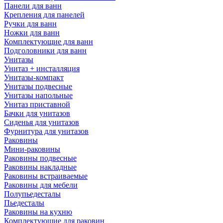
Панели для ванн
Крепления для панелей
Ручки для ванн
Ножки для ванн
Комплектующие для ванн
Подголовники для ванн
Унитазы
Унитаз + инсталляция
Унитазы-компакт
Унитазы подвесные
Унитазы напольные
Унитаз приставной
Бачки для унитазов
Сиденья для унитазов
Фурнитура для унитазов
Раковины
Мини-раковины
Раковины подвесные
Раковины накладные
Раковины встраиваемые
Раковины для мебели
Полупьедесталы
Пьедесталы
Раковины на кухню
Комплектующие для раковин