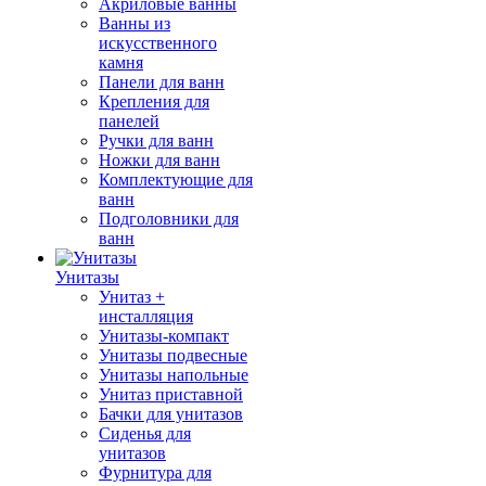
Акриловые ванны
Ванны из
искусственного
камня
Панели для ванн
Крепления для
панелей
Ручки для ванн
Ножки для ванн
Комплектующие для
ванн
Подголовники для
ванн
Унитазы
Унитаз +
инсталляция
Унитазы-компакт
Унитазы подвесные
Унитазы напольные
Унитаз приставной
Бачки для унитазов
Сиденья для
унитазов
Фурнитура для