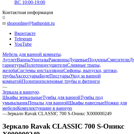
ВС 10:00-19:00
Контактная информация
shoponline@bathpoint.ru
Вконтакте
Telegram
YouTube
Мебель для ванной комнаты
Аутлет
Ванны
Унитазы
Раковины
Душевые
Поддоны
Смесители
Д
гарнитуры
Полотенцесушители
Сливные трапы,
желоба
Системы инсталляции
Сифоны, выпуски, штоки,
трубы
Аксессуары
Биде
Писсуары
Уход за ванной
комнатой
Полипропиленовые трубы и фитинги
—
Зеркала в ванную
Шкафы зеркальные
Тумбы для ванной
Тумбы под
умывальник
Пеналы для ванной
Шкафы навесные
Ножки для
мебели
Комплектующие в ванную
—
Зеркало Ravak CLASSIC 700 S-Оникс X000000249
Зеркало Ravak CLASSIC 700 S-Оникс