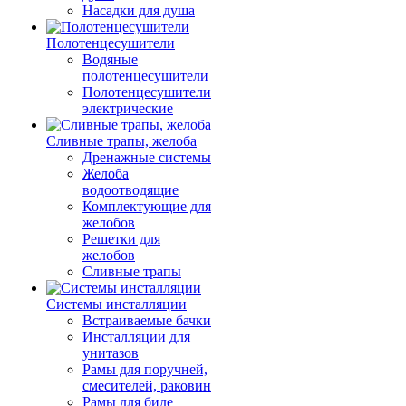
Насадки для душа
Полотенцесушители
Водяные
полотенцесушители
Полотенцесушители
электрические
Сливные трапы, желоба
Дренажные системы
Желоба
водоотводящие
Комплектующие для
желобов
Решетки для
желобов
Сливные трапы
Системы инсталляции
Встраиваемые бачки
Инсталляции для
унитазов
Рамы для поручней,
смесителей, раковин
Рамы для биде