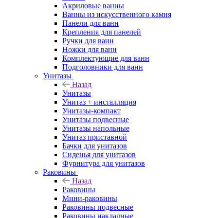
Акриловые ванны
Ванны из искусственного камня
Панели для ванн
Крепления для панелей
Ручки для ванн
Ножки для ванн
Комплектующие для ванн
Подголовники для ванн
Унитазы
Назад
Унитазы
Унитаз + инсталляция
Унитазы-компакт
Унитазы подвесные
Унитазы напольные
Унитаз приставной
Бачки для унитазов
Сиденья для унитазов
Фурнитура для унитазов
Раковины
Назад
Раковины
Мини-раковины
Раковины подвесные
Раковины накладные