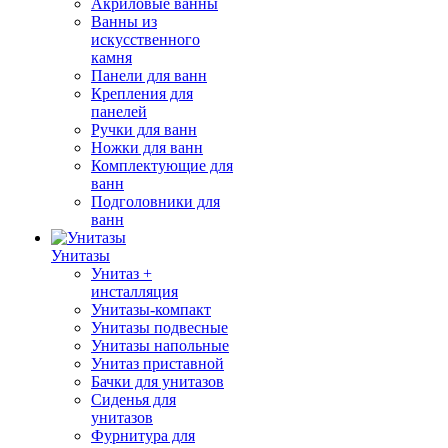
Акриловые ванны
Ванны из
искусственного
камня
Панели для ванн
Крепления для
панелей
Ручки для ванн
Ножки для ванн
Комплектующие для
ванн
Подголовники для
ванн
Унитазы
Унитаз +
инсталляция
Унитазы-компакт
Унитазы подвесные
Унитазы напольные
Унитаз приставной
Бачки для унитазов
Сиденья для
унитазов
Фурнитура для