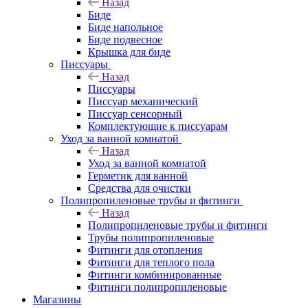
Назад
Биде
Биде напольное
Биде подвесное
Крышка для биде
Писсуары
Назад
Писсуары
Писсуар механический
Писсуар сенсорный
Комплектующие к писсуарам
Уход за ванной комнатой
Назад
Уход за ванной комнатой
Герметик для ванной
Средства для очистки
Полипропиленовые трубы и фитинги
Назад
Полипропиленовые трубы и фитинги
Трубы полипропиленовые
Фитинги для отопления
Фитинги для теплого пола
Фитинги комбинированные
Фитинги полипропиленовые
Магазины