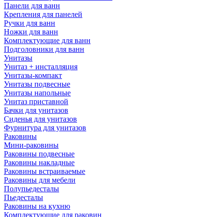
Панели для ванн
Крепления для панелей
Ручки для ванн
Ножки для ванн
Комплектующие для ванн
Подголовники для ванн
Унитазы
Унитаз + инсталляция
Унитазы-компакт
Унитазы подвесные
Унитазы напольные
Унитаз приставной
Бачки для унитазов
Сиденья для унитазов
Фурнитура для унитазов
Раковины
Мини-раковины
Раковины подвесные
Раковины накладные
Раковины встраиваемые
Раковины для мебели
Полупьедесталы
Пьедесталы
Раковины на кухню
Комплектующие для раковин