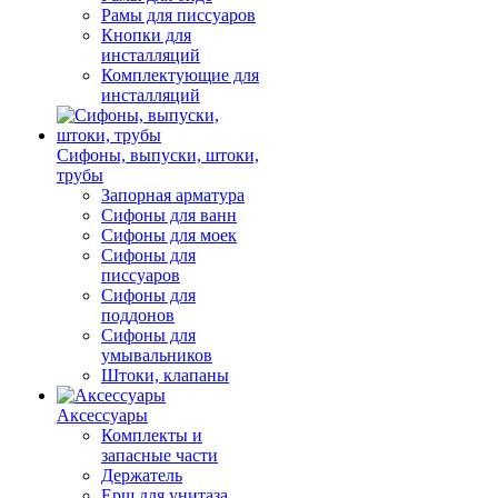
Рамы для писсуаров
Кнопки для
инсталляций
Комплектующие для
инсталляций
Сифоны, выпуски, штоки,
трубы
Запорная арматура
Сифоны для ванн
Сифоны для моек
Сифоны для
писсуаров
Сифоны для
поддонов
Сифоны для
умывальников
Штоки, клапаны
Аксессуары
Комплекты и
запасные части
Держатель
Ерш для унитаза