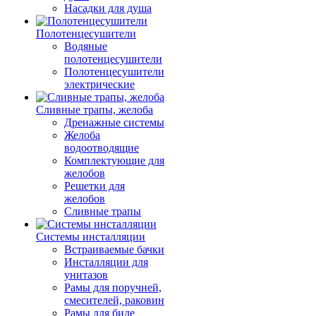
Насадки для душа
Полотенцесушители
Водяные
полотенцесушители
Полотенцесушители
электрические
Сливные трапы, желоба
Дренажные системы
Желоба
водоотводящие
Комплектующие для
желобов
Решетки для
желобов
Сливные трапы
Системы инсталляции
Встраиваемые бачки
Инсталляции для
унитазов
Рамы для поручней,
смесителей, раковин
Рамы для биде