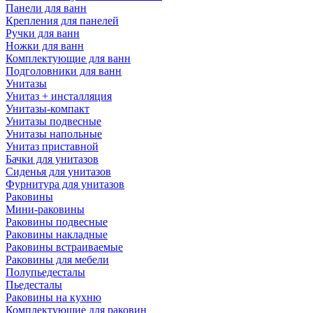
Панели для ванн
Крепления для панелей
Ручки для ванн
Ножки для ванн
Комплектующие для ванн
Подголовники для ванн
Унитазы
Унитаз + инсталляция
Унитазы-компакт
Унитазы подвесные
Унитазы напольные
Унитаз приставной
Бачки для унитазов
Сиденья для унитазов
Фурнитура для унитазов
Раковины
Мини-раковины
Раковины подвесные
Раковины накладные
Раковины встраиваемые
Раковины для мебели
Полупьедесталы
Пьедесталы
Раковины на кухню
Комплектующие для раковин