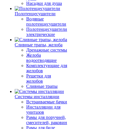
Насадки для душа
Полотенцесушители
Водяные
полотенцесушители
Полотенцесушители
электрические
Сливные трапы, желоба
Дренажные системы
Желоба
водоотводящие
Комплектующие для
желобов
Решетки для
желобов
Сливные трапы
Системы инсталляции
Встраиваемые бачки
Инсталляции для
унитазов
Рамы для поручней,
смесителей, раковин
Рамы для биде