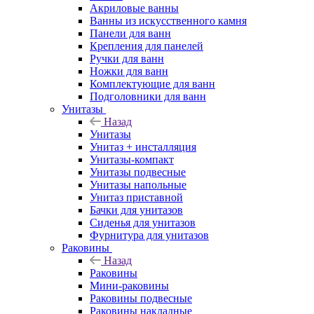
Акриловые ванны
Ванны из искусственного камня
Панели для ванн
Крепления для панелей
Ручки для ванн
Ножки для ванн
Комплектующие для ванн
Подголовники для ванн
Унитазы
Назад
Унитазы
Унитаз + инсталляция
Унитазы-компакт
Унитазы подвесные
Унитазы напольные
Унитаз приставной
Бачки для унитазов
Сиденья для унитазов
Фурнитура для унитазов
Раковины
Назад
Раковины
Мини-раковины
Раковины подвесные
Раковины накладные