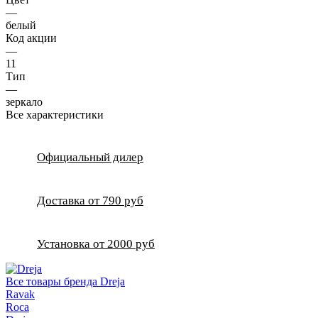
—
белый
Код акции
—
11
Тип
—
зеркало
Все характеристики
Официальный дилер
Доставка от 790 руб
Установка от 2000 руб
Все товары бренда Dreja
Ravak
Roca