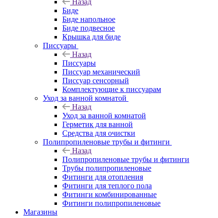
Назад
Биде
Биде напольное
Биде подвесное
Крышка для биде
Писсуары
Назад
Писсуары
Писсуар механический
Писсуар сенсорный
Комплектующие к писсуарам
Уход за ванной комнатой
Назад
Уход за ванной комнатой
Герметик для ванной
Средства для очистки
Полипропиленовые трубы и фитинги
Назад
Полипропиленовые трубы и фитинги
Трубы полипропиленовые
Фитинги для отопления
Фитинги для теплого пола
Фитинги комбинированные
Фитинги полипропиленовые
Магазины