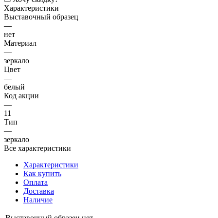
Характеристики
Выставочный образец
—
нет
Материал
—
зеркало
Цвет
—
белый
Код акции
—
11
Тип
—
зеркало
Все характеристики
Характеристики
Как купить
Оплата
Доставка
Наличие
Выставочный образец
нет