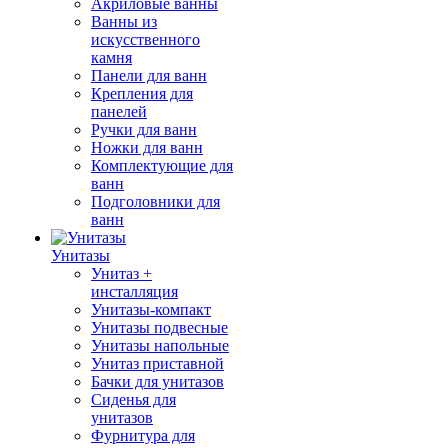
Акриловые ванны
Ванны из
искусственного
камня
Панели для ванн
Крепления для
панелей
Ручки для ванн
Ножки для ванн
Комплектующие для
ванн
Подголовники для
ванн
Унитазы
Унитаз +
инсталляция
Унитазы-компакт
Унитазы подвесные
Унитазы напольные
Унитаз приставной
Бачки для унитазов
Сиденья для
унитазов
Фурнитура для