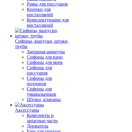
Рамы для писсуаров
Кнопки для
инсталляций
Комплектующие для
инсталляций
Сифоны, выпуски, штоки,
трубы
Запорная арматура
Сифоны для ванн
Сифоны для моек
Сифоны для
писсуаров
Сифоны для
поддонов
Сифоны для
умывальников
Штоки, клапаны
Аксессуары
Комплекты и
запасные части
Держатель
Ерш для унитаза