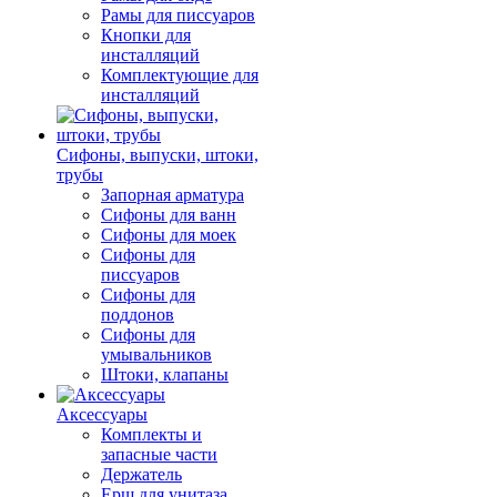
Рамы для писсуаров
Кнопки для
инсталляций
Комплектующие для
инсталляций
Сифоны, выпуски, штоки,
трубы
Запорная арматура
Сифоны для ванн
Сифоны для моек
Сифоны для
писсуаров
Сифоны для
поддонов
Сифоны для
умывальников
Штоки, клапаны
Аксессуары
Комплекты и
запасные части
Держатель
Ерш для унитаза