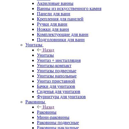
Акриловые ванны
Ванны из искусственного камня
Панели для ванн
Крепления для панелей
Ручки для ванн
Ножки для ванн
Комплектующие для ванн
Подголовники для ванн
Унитазы
Назад
Унитазы
Унитаз + инсталляция
Унитазы-компакт
Унитазы подвесные
Унитазы напольные
Унитаз приставной
Бачки для унитазов
Сиденья для унитазов
Фурнитура для унитазов
Раковины
Назад
Раковины
Мини-раковины
Раковины подвесные
Раковины накладные