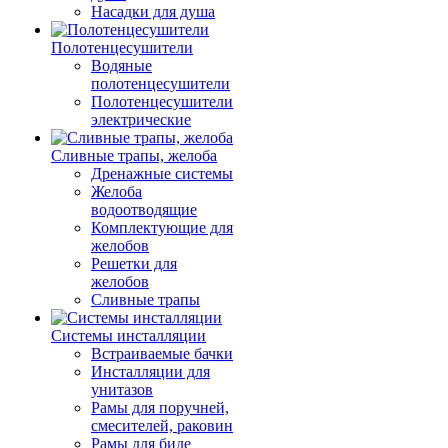
Насадки для душа
Полотенцесушители
Водяные
полотенцесушители
Полотенцесушители
электрические
Сливные трапы, желоба
Дренажные системы
Желоба
водоотводящие
Комплектующие для
желобов
Решетки для
желобов
Сливные трапы
Системы инсталляции
Встраиваемые бачки
Инсталляции для
унитазов
Рамы для поручней,
смесителей, раковин
Рамы для биде