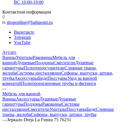
ВС 10:00-19:00
Контактная информация
shoponline@bathpoint.ru
Вконтакте
Telegram
YouTube
Аутлет
Ванны
Унитазы
Раковины
Мебель для
ванной
Душевые
Поддоны
Смесители
Душевые
гарнитуры
Полотенцесушители
Сливные трапы,
желоба
Системы инсталляции
Сифоны, выпуски, штоки,
трубы
Аксессуары
Биде
Писсуары
Уход за ванной
комнатой
Полипропиленовые трубы и фитинги
—
Мебель для ванной
Ванны
Аксессуары
Душевые
Душевые
гарнитуры
Поддоны
Раковины
Системы
инсталляции
Смесители
Унитазы
Писсуары
Биде
Сливные
трапы, желоба
Сифоны, выпуски, штоки, трубы
—
Зеркало Dreja La Futura 75 76231