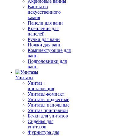
Акриловые ванны
Ванны из
искусственного
камня
Панели для ванн
Крепления для
панелей
Ручки для ванн
Ножки для ванн
Комплектующие для
ванн
Подголовники для
ванн
Унитазы
Унитаз +
инсталляция
Унитазы-компакт
Унитазы подвесные
Унитазы напольные
Унитаз приставной
Бачки для унитазов
Сиденья для
унитазов
Фурнитура для