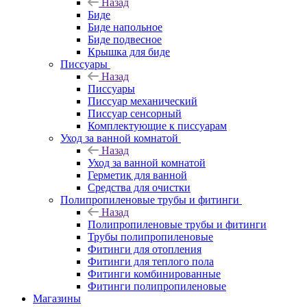
Назад
Биде
Биде напольное
Биде подвесное
Крышка для биде
Писсуары
Назад
Писсуары
Писсуар механический
Писсуар сенсорный
Комплектующие к писсуарам
Уход за ванной комнатой
Назад
Уход за ванной комнатой
Герметик для ванной
Средства для очистки
Полипропиленовые трубы и фитинги
Назад
Полипропиленовые трубы и фитинги
Трубы полипропиленовые
Фитинги для отопления
Фитинги для теплого пола
Фитинги комбинированные
Фитинги полипропиленовые
Магазины