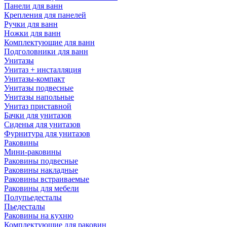
Панели для ванн
Крепления для панелей
Ручки для ванн
Ножки для ванн
Комплектующие для ванн
Подголовники для ванн
Унитазы
Унитаз + инсталляция
Унитазы-компакт
Унитазы подвесные
Унитазы напольные
Унитаз приставной
Бачки для унитазов
Сиденья для унитазов
Фурнитура для унитазов
Раковины
Мини-раковины
Раковины подвесные
Раковины накладные
Раковины встраиваемые
Раковины для мебели
Полупьедесталы
Пьедесталы
Раковины на кухню
Комплектующие для раковин