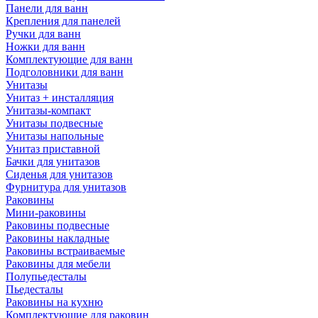
Панели для ванн
Крепления для панелей
Ручки для ванн
Ножки для ванн
Комплектующие для ванн
Подголовники для ванн
Унитазы
Унитаз + инсталляция
Унитазы-компакт
Унитазы подвесные
Унитазы напольные
Унитаз приставной
Бачки для унитазов
Сиденья для унитазов
Фурнитура для унитазов
Раковины
Мини-раковины
Раковины подвесные
Раковины накладные
Раковины встраиваемые
Раковины для мебели
Полупьедесталы
Пьедесталы
Раковины на кухню
Комплектующие для раковин