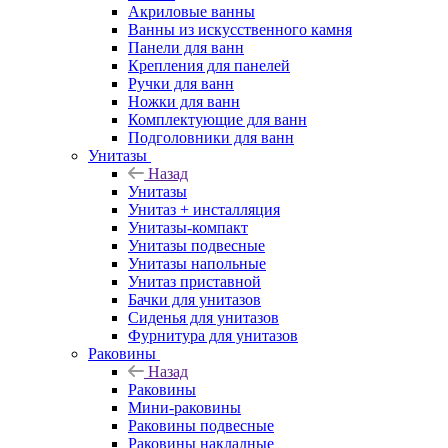
Акриловые ванны
Ванны из искусственного камня
Панели для ванн
Крепления для панелей
Ручки для ванн
Ножки для ванн
Комплектующие для ванн
Подголовники для ванн
Унитазы
Назад
Унитазы
Унитаз + инсталляция
Унитазы-компакт
Унитазы подвесные
Унитазы напольные
Унитаз приставной
Бачки для унитазов
Сиденья для унитазов
Фурнитура для унитазов
Раковины
Назад
Раковины
Мини-раковины
Раковины подвесные
Раковины накладные