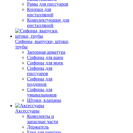
Рамы для писсуаров
Кнопки для
инсталляций
Комплектующие для
инсталляций
Сифоны, выпуски, штоки,
трубы
Запорная арматура
Сифоны для ванн
Сифоны для моек
Сифоны для
писсуаров
Сифоны для
поддонов
Сифоны для
умывальников
Штоки, клапаны
Аксессуары
Комплекты и
запасные части
Держатель
Ерш для унитаза