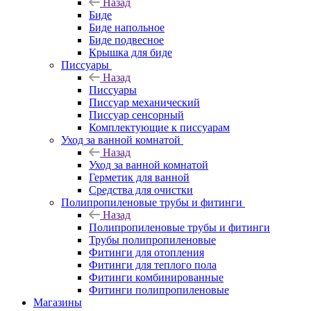
Назад
Биде
Биде напольное
Биде подвесное
Крышка для биде
Писсуары
Назад
Писсуары
Писсуар механический
Писсуар сенсорный
Комплектующие к писсуарам
Уход за ванной комнатой
Назад
Уход за ванной комнатой
Герметик для ванной
Средства для очистки
Полипропиленовые трубы и фитинги
Назад
Полипропиленовые трубы и фитинги
Трубы полипропиленовые
Фитинги для отопления
Фитинги для теплого пола
Фитинги комбинированные
Фитинги полипропиленовые
Магазины