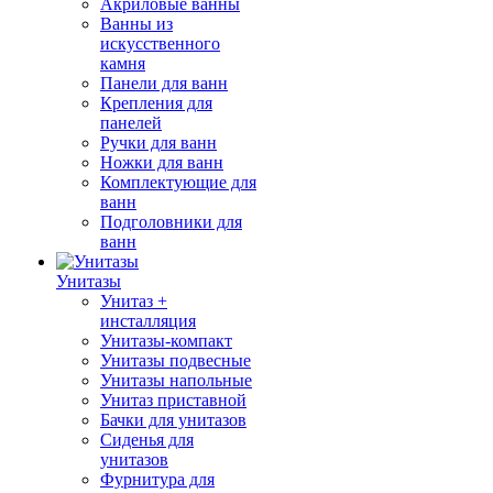
Акриловые ванны
Ванны из
искусственного
камня
Панели для ванн
Крепления для
панелей
Ручки для ванн
Ножки для ванн
Комплектующие для
ванн
Подголовники для
ванн
Унитазы
Унитаз +
инсталляция
Унитазы-компакт
Унитазы подвесные
Унитазы напольные
Унитаз приставной
Бачки для унитазов
Сиденья для
унитазов
Фурнитура для