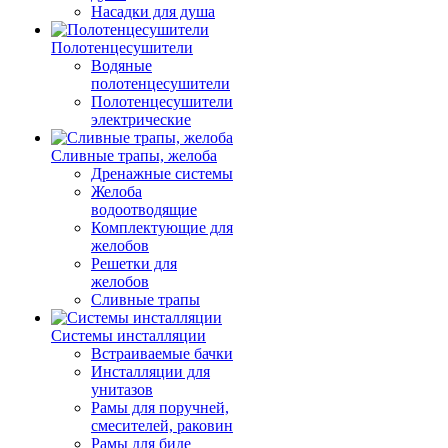
Насадки для душа
Полотенцесушители
Водяные
полотенцесушители
Полотенцесушители
электрические
Сливные трапы, желоба
Дренажные системы
Желоба
водоотводящие
Комплектующие для
желобов
Решетки для
желобов
Сливные трапы
Системы инсталляции
Встраиваемые бачки
Инсталляции для
унитазов
Рамы для поручней,
смесителей, раковин
Рамы для биде