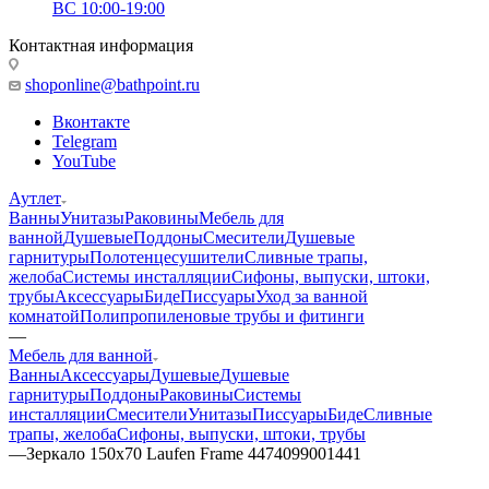
ВС 10:00-19:00
Контактная информация
shoponline@bathpoint.ru
Вконтакте
Telegram
YouTube
Аутлет
Ванны
Унитазы
Раковины
Мебель для
ванной
Душевые
Поддоны
Смесители
Душевые
гарнитуры
Полотенцесушители
Сливные трапы,
желоба
Системы инсталляции
Сифоны, выпуски, штоки,
трубы
Аксессуары
Биде
Писсуары
Уход за ванной
комнатой
Полипропиленовые трубы и фитинги
—
Мебель для ванной
Ванны
Аксессуары
Душевые
Душевые
гарнитуры
Поддоны
Раковины
Системы
инсталляции
Смесители
Унитазы
Писсуары
Биде
Сливные
трапы, желоба
Сифоны, выпуски, штоки, трубы
—
Зеркало 150x70 Laufen Frame 4474099001441