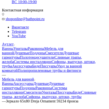
ВС 10:00-19:00
Контактная информация
shoponline@bathpoint.ru
Вконтакте
Telegram
YouTube
Аутлет
Ванны
Унитазы
Раковины
Мебель для
ванной
Душевые
Поддоны
Смесители
Душевые
гарнитуры
Полотенцесушители
Сливные трапы,
желоба
Системы инсталляции
Сифоны, выпуски, штоки,
трубы
Аксессуары
Биде
Писсуары
Уход за ванной
комнатой
Полипропиленовые трубы и фитинги
—
Мебель для ванной
Ванны
Аксессуары
Душевые
Душевые
гарнитуры
Поддоны
Раковины
Системы
инсталляции
Смесители
Унитазы
Писсуары
Биде
Сливные
трапы, желоба
Сифоны, выпуски, штоки, трубы
—
Зеркало 65x80 Dreja Ornament 59234 бронза