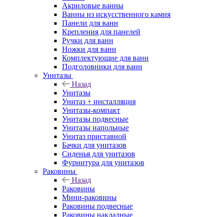
Акриловые ванны
Ванны из искусственного камня
Панели для ванн
Крепления для панелей
Ручки для ванн
Ножки для ванн
Комплектующие для ванн
Подголовники для ванн
Унитазы
Назад
Унитазы
Унитаз + инсталляция
Унитазы-компакт
Унитазы подвесные
Унитазы напольные
Унитаз приставной
Бачки для унитазов
Сиденья для унитазов
Фурнитура для унитазов
Раковины
Назад
Раковины
Мини-раковины
Раковины подвесные
Раковины накладные