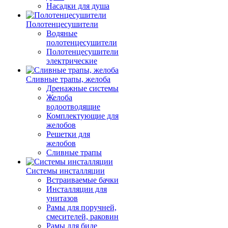
Насадки для душа
Полотенцесушители
Водяные
полотенцесушители
Полотенцесушители
электрические
Сливные трапы, желоба
Дренажные системы
Желоба
водоотводящие
Комплектующие для
желобов
Решетки для
желобов
Сливные трапы
Системы инсталляции
Встраиваемые бачки
Инсталляции для
унитазов
Рамы для поручней,
смесителей, раковин
Рамы для биде