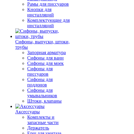
Рамы для писсуаров
Кнопки для
инсталляций
Комплектующие для
инсталляций
Сифоны, выпуски, штоки,
трубы
Запорная арматура
Сифоны для ванн
Сифоны для моек
Сифоны для
писсуаров
Сифоны для
поддонов
Сифоны для
умывальников
Штоки, клапаны
Аксессуары
Комплекты и
запасные части
Держатель
Ерш для унитаза