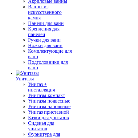
Акриловые ванны
Ванны из
искусственного
камня
Панели для ванн
Крепления для
панелей
Ручки для ванн
Ножки для ванн
Комплектующие для
ванн
Подголовники для
ванн
Унитазы
Унитаз +
инсталляция
Унитазы-компакт
Унитазы подвесные
Унитазы напольные
Унитаз приставной
Бачки для унитазов
Сиденья для
унитазов
Фурнитура для