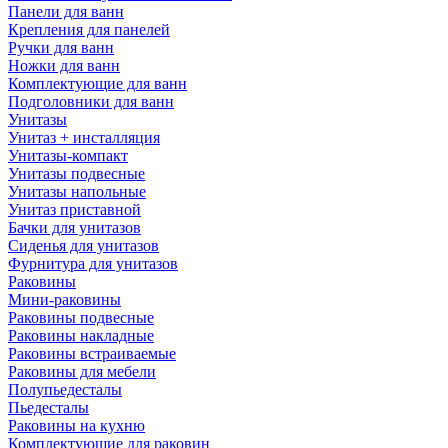
Панели для ванн
Крепления для панелей
Ручки для ванн
Ножки для ванн
Комплектующие для ванн
Подголовники для ванн
Унитазы
Унитаз + инсталляция
Унитазы-компакт
Унитазы подвесные
Унитазы напольные
Унитаз приставной
Бачки для унитазов
Сиденья для унитазов
Фурнитура для унитазов
Раковины
Мини-раковины
Раковины подвесные
Раковины накладные
Раковины встраиваемые
Раковины для мебели
Полупьедесталы
Пьедесталы
Раковины на кухню
Комплектующие для раковин