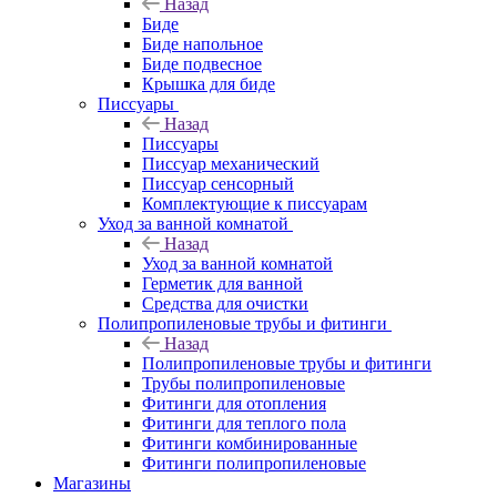
Назад
Биде
Биде напольное
Биде подвесное
Крышка для биде
Писсуары
Назад
Писсуары
Писсуар механический
Писсуар сенсорный
Комплектующие к писсуарам
Уход за ванной комнатой
Назад
Уход за ванной комнатой
Герметик для ванной
Средства для очистки
Полипропиленовые трубы и фитинги
Назад
Полипропиленовые трубы и фитинги
Трубы полипропиленовые
Фитинги для отопления
Фитинги для теплого пола
Фитинги комбинированные
Фитинги полипропиленовые
Магазины