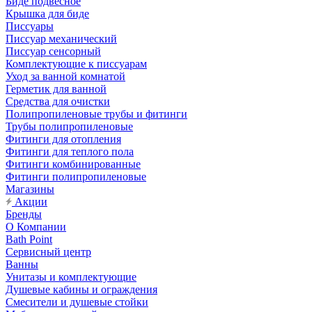
Биде подвесное
Крышка для биде
Писсуары
Писсуар механический
Писсуар сенсорный
Комплектующие к писсуарам
Уход за ванной комнатой
Герметик для ванной
Средства для очистки
Полипропиленовые трубы и фитинги
Трубы полипропиленовые
Фитинги для отопления
Фитинги для теплого пола
Фитинги комбинированные
Фитинги полипропиленовые
Магазины
Акции
Бренды
О Компании
Bath Point
Сервисный центр
Ванны
Унитазы и комплектующие
Душевые кабины и ограждения
Смесители и душевые стойки