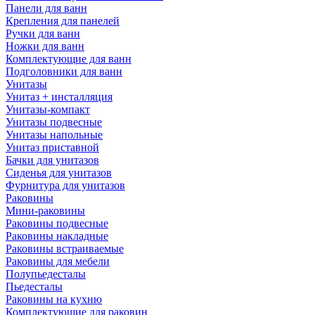
Панели для ванн
Крепления для панелей
Ручки для ванн
Ножки для ванн
Комплектующие для ванн
Подголовники для ванн
Унитазы
Унитаз + инсталляция
Унитазы-компакт
Унитазы подвесные
Унитазы напольные
Унитаз приставной
Бачки для унитазов
Сиденья для унитазов
Фурнитура для унитазов
Раковины
Мини-раковины
Раковины подвесные
Раковины накладные
Раковины встраиваемые
Раковины для мебели
Полупьедесталы
Пьедесталы
Раковины на кухню
Комплектующие для раковин