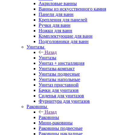
Акриловые ванны
Ванны из искусственного камня
Панели для ванн
Крепления для панелей
Ручки для ванн
Ножки для ванн
Комплектующие для ванн
Подголовники для ванн
Унитазы
Назад
Унитазы
Унитаз + инсталляция
Унитазы-компакт
Унитазы подвесные
Унитазы напольные
Унитаз приставной
Бачки для унитазов
Сиденья для унитазов
Фурнитура для унитазов
Раковины
Назад
Раковины
Мини-раковины
Раковины подвесные
Раковины накладные