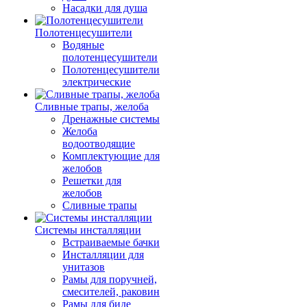
Насадки для душа
Полотенцесушители
Водяные
полотенцесушители
Полотенцесушители
электрические
Сливные трапы, желоба
Дренажные системы
Желоба
водоотводящие
Комплектующие для
желобов
Решетки для
желобов
Сливные трапы
Системы инсталляции
Встраиваемые бачки
Инсталляции для
унитазов
Рамы для поручней,
смесителей, раковин
Рамы для биде