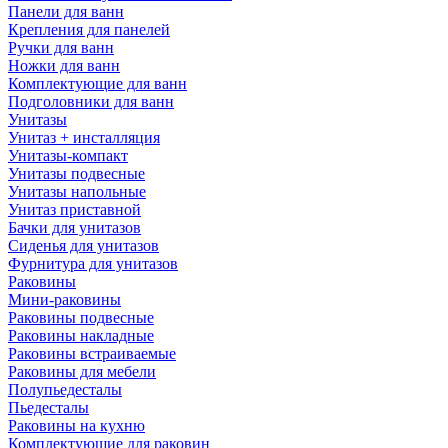
Панели для ванн
Крепления для панелей
Ручки для ванн
Ножки для ванн
Комплектующие для ванн
Подголовники для ванн
Унитазы
Унитаз + инсталляция
Унитазы-компакт
Унитазы подвесные
Унитазы напольные
Унитаз приставной
Бачки для унитазов
Сиденья для унитазов
Фурнитура для унитазов
Раковины
Мини-раковины
Раковины подвесные
Раковины накладные
Раковины встраиваемые
Раковины для мебели
Полупьедесталы
Пьедесталы
Раковины на кухню
Комплектующие для раковин