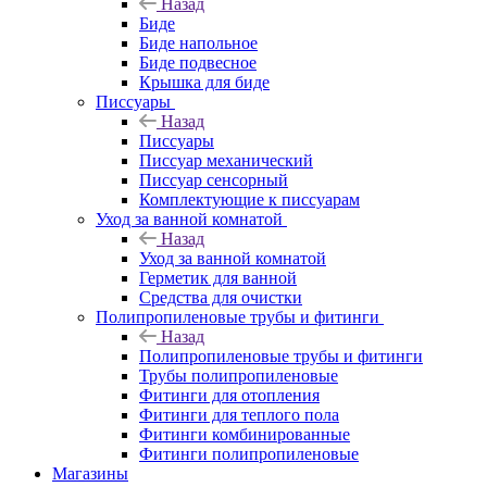
Назад
Биде
Биде напольное
Биде подвесное
Крышка для биде
Писсуары
Назад
Писсуары
Писсуар механический
Писсуар сенсорный
Комплектующие к писсуарам
Уход за ванной комнатой
Назад
Уход за ванной комнатой
Герметик для ванной
Средства для очистки
Полипропиленовые трубы и фитинги
Назад
Полипропиленовые трубы и фитинги
Трубы полипропиленовые
Фитинги для отопления
Фитинги для теплого пола
Фитинги комбинированные
Фитинги полипропиленовые
Магазины