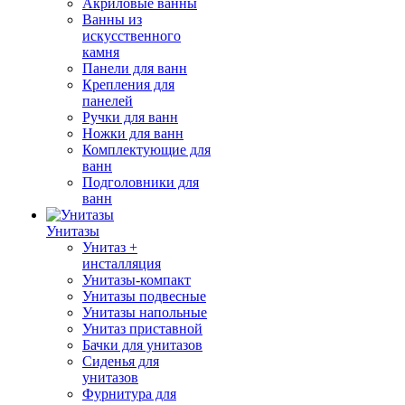
Акриловые ванны
Ванны из
искусственного
камня
Панели для ванн
Крепления для
панелей
Ручки для ванн
Ножки для ванн
Комплектующие для
ванн
Подголовники для
ванн
Унитазы
Унитаз +
инсталляция
Унитазы-компакт
Унитазы подвесные
Унитазы напольные
Унитаз приставной
Бачки для унитазов
Сиденья для
унитазов
Фурнитура для