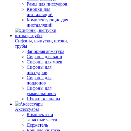
Рамы для писсуаров
Кнопки для
инсталляций
Комплектующие для
инсталляций
Сифоны, выпуски, штоки,
трубы
Запорная арматура
Сифоны для ванн
Сифоны для моек
Сифоны для
писсуаров
Сифоны для
поддонов
Сифоны для
умывальников
Штоки, клапаны
Аксессуары
Комплекты и
запасные части
Держатель
Ерш для унитаза