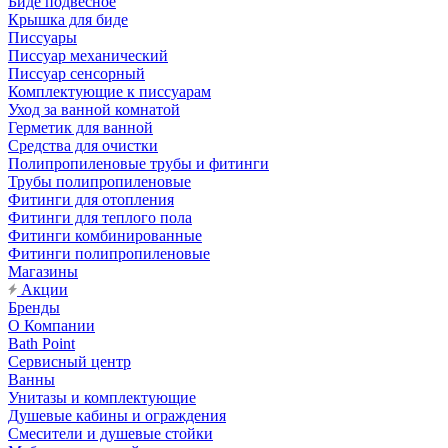
Биде подвесное
Крышка для биде
Писсуары
Писсуар механический
Писсуар сенсорный
Комплектующие к писсуарам
Уход за ванной комнатой
Герметик для ванной
Средства для очистки
Полипропиленовые трубы и фитинги
Трубы полипропиленовые
Фитинги для отопления
Фитинги для теплого пола
Фитинги комбинированные
Фитинги полипропиленовые
Магазины
Акции
Бренды
О Компании
Bath Point
Сервисный центр
Ванны
Унитазы и комплектующие
Душевые кабины и ограждения
Смесители и душевые стойки