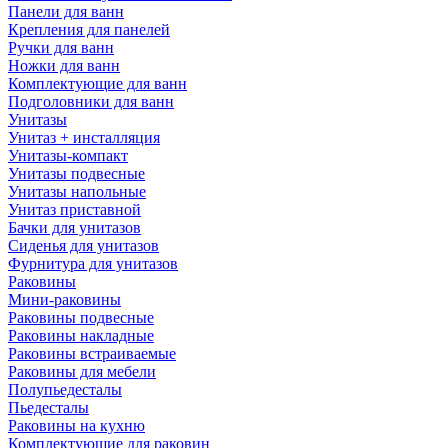
Панели для ванн
Крепления для панелей
Ручки для ванн
Ножки для ванн
Комплектующие для ванн
Подголовники для ванн
Унитазы
Унитаз + инсталляция
Унитазы-компакт
Унитазы подвесные
Унитазы напольные
Унитаз приставной
Бачки для унитазов
Сиденья для унитазов
Фурнитура для унитазов
Раковины
Мини-раковины
Раковины подвесные
Раковины накладные
Раковины встраиваемые
Раковины для мебели
Полупьедесталы
Пьедесталы
Раковины на кухню
Комплектующие для раковин