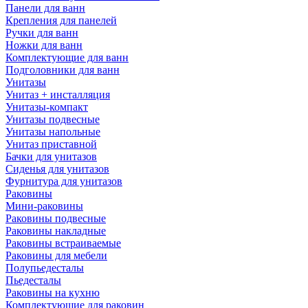
Панели для ванн
Крепления для панелей
Ручки для ванн
Ножки для ванн
Комплектующие для ванн
Подголовники для ванн
Унитазы
Унитаз + инсталляция
Унитазы-компакт
Унитазы подвесные
Унитазы напольные
Унитаз приставной
Бачки для унитазов
Сиденья для унитазов
Фурнитура для унитазов
Раковины
Мини-раковины
Раковины подвесные
Раковины накладные
Раковины встраиваемые
Раковины для мебели
Полупьедесталы
Пьедесталы
Раковины на кухню
Комплектующие для раковин