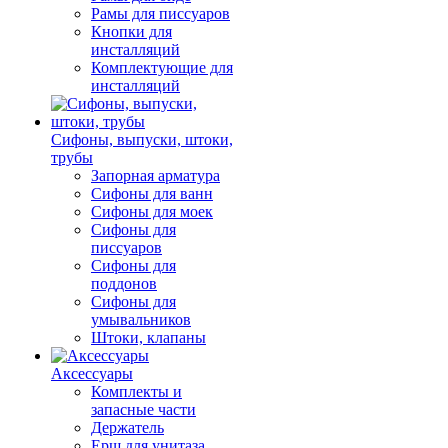
Рамы для писсуаров
Кнопки для
инсталляций
Комплектующие для
инсталляций
Сифоны, выпуски, штоки,
трубы
Запорная арматура
Сифоны для ванн
Сифоны для моек
Сифоны для
писсуаров
Сифоны для
поддонов
Сифоны для
умывальников
Штоки, клапаны
Аксессуары
Комплекты и
запасные части
Держатель
Ерш для унитаза