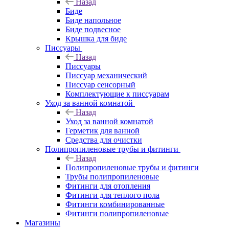
Назад
Биде
Биде напольное
Биде подвесное
Крышка для биде
Писсуары
Назад
Писсуары
Писсуар механический
Писсуар сенсорный
Комплектующие к писсуарам
Уход за ванной комнатой
Назад
Уход за ванной комнатой
Герметик для ванной
Средства для очистки
Полипропиленовые трубы и фитинги
Назад
Полипропиленовые трубы и фитинги
Трубы полипропиленовые
Фитинги для отопления
Фитинги для теплого пола
Фитинги комбинированные
Фитинги полипропиленовые
Магазины