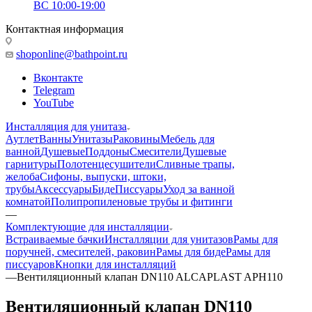
ВС 10:00-19:00
Контактная информация
shoponline@bathpoint.ru
Вконтакте
Telegram
YouTube
Инсталляция для унитаза
Аутлет
Ванны
Унитазы
Раковины
Мебель для
ванной
Душевые
Поддоны
Смесители
Душевые
гарнитуры
Полотенцесушители
Сливные трапы,
желоба
Сифоны, выпуски, штоки,
трубы
Аксессуары
Биде
Писсуары
Уход за ванной
комнатой
Полипропиленовые трубы и фитинги
—
Комплектующие для инсталляции
Встраиваемые бачки
Инсталляции для унитазов
Рамы для
поручней, смесителей, раковин
Рамы для биде
Рамы для
писсуаров
Кнопки для инсталляций
—
Вентиляционный клапан DN110 ALCAPLAST APH110
Вентиляционный клапан DN110