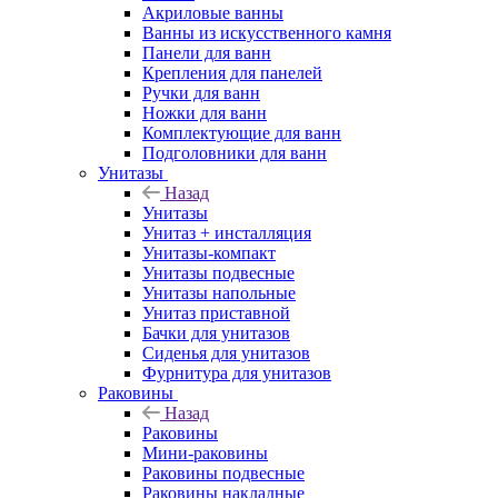
Акриловые ванны
Ванны из искусственного камня
Панели для ванн
Крепления для панелей
Ручки для ванн
Ножки для ванн
Комплектующие для ванн
Подголовники для ванн
Унитазы
Назад
Унитазы
Унитаз + инсталляция
Унитазы-компакт
Унитазы подвесные
Унитазы напольные
Унитаз приставной
Бачки для унитазов
Сиденья для унитазов
Фурнитура для унитазов
Раковины
Назад
Раковины
Мини-раковины
Раковины подвесные
Раковины накладные