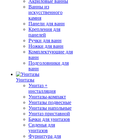
Акриловые ванны
Ванны из
искусственного
камня
Панели для ванн
Крепления для
панелей
Ручки для ванн
Ножки для ванн
Комплектующие для
ванн
Подголовники для
ванн
Унитазы
Унитаз +
инсталляция
Унитазы-компакт
Унитазы подвесные
Унитазы напольные
Унитаз приставной
Бачки для унитазов
Сиденья для
унитазов
Фурнитура для