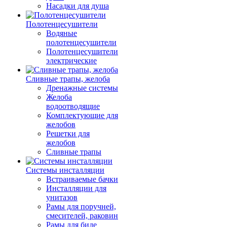
Насадки для душа
Полотенцесушители
Водяные
полотенцесушители
Полотенцесушители
электрические
Сливные трапы, желоба
Дренажные системы
Желоба
водоотводящие
Комплектующие для
желобов
Решетки для
желобов
Сливные трапы
Системы инсталляции
Встраиваемые бачки
Инсталляции для
унитазов
Рамы для поручней,
смесителей, раковин
Рамы для биде