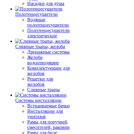
Насадки для душа
Полотенцесушители
Водяные
полотенцесушители
Полотенцесушители
электрические
Сливные трапы, желоба
Дренажные системы
Желоба
водоотводящие
Комплектующие для
желобов
Решетки для
желобов
Сливные трапы
Системы инсталляции
Встраиваемые бачки
Инсталляции для
унитазов
Рамы для поручней,
смесителей, раковин
Рамы для биде