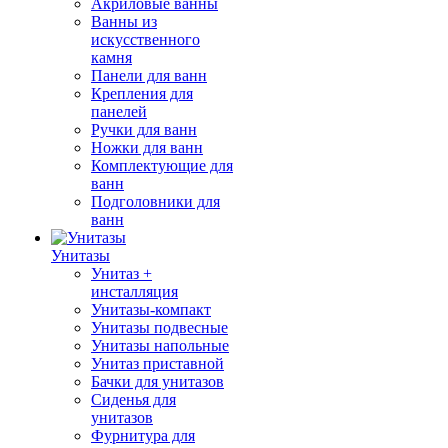
Акриловые ванны
Ванны из
искусственного
камня
Панели для ванн
Крепления для
панелей
Ручки для ванн
Ножки для ванн
Комплектующие для
ванн
Подголовники для
ванн
Унитазы
Унитаз +
инсталляция
Унитазы-компакт
Унитазы подвесные
Унитазы напольные
Унитаз приставной
Бачки для унитазов
Сиденья для
унитазов
Фурнитура для