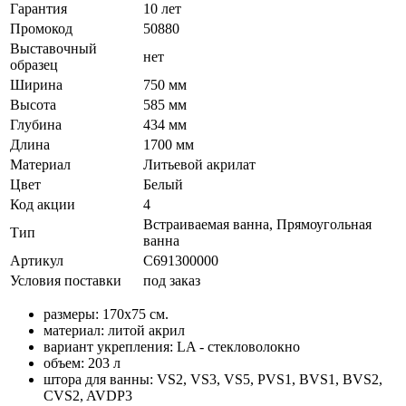
Гарантия
10 лет
Промокод
50880
Выставочный
нет
образец
Ширина
750 мм
Высота
585 мм
Глубина
434 мм
Длина
1700 мм
Материал
Литьевой акрилат
Цвет
Белый
Код акции
4
Встраиваемая ванна, Прямоугольная
Тип
ванна
Артикул
C691300000
Условия поставки
под заказ
размеры: 170x75 cм.
материал: литой акрил
вариант укрепления: LA - стекловолокно
объем: 203 л
штора для ванны: VS2, VS3, VS5, PVS1, BVS1, BVS2,
CVS2, AVDP3