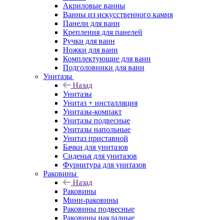
Акриловые ванны
Ванны из искусственного камня
Панели для ванн
Крепления для панелей
Ручки для ванн
Ножки для ванн
Комплектующие для ванн
Подголовники для ванн
Унитазы
Назад
Унитазы
Унитаз + инсталляция
Унитазы-компакт
Унитазы подвесные
Унитазы напольные
Унитаз приставной
Бачки для унитазов
Сиденья для унитазов
Фурнитура для унитазов
Раковины
Назад
Раковины
Мини-раковины
Раковины подвесные
Раковины накладные