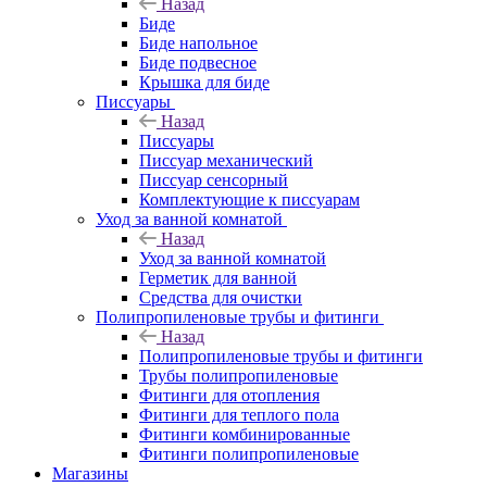
Назад
Биде
Биде напольное
Биде подвесное
Крышка для биде
Писсуары
Назад
Писсуары
Писсуар механический
Писсуар сенсорный
Комплектующие к писсуарам
Уход за ванной комнатой
Назад
Уход за ванной комнатой
Герметик для ванной
Средства для очистки
Полипропиленовые трубы и фитинги
Назад
Полипропиленовые трубы и фитинги
Трубы полипропиленовые
Фитинги для отопления
Фитинги для теплого пола
Фитинги комбинированные
Фитинги полипропиленовые
Магазины