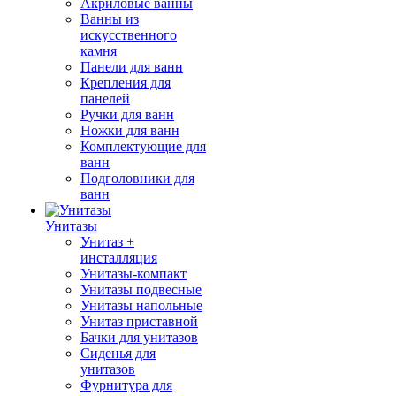
Акриловые ванны
Ванны из
искусственного
камня
Панели для ванн
Крепления для
панелей
Ручки для ванн
Ножки для ванн
Комплектующие для
ванн
Подголовники для
ванн
Унитазы
Унитаз +
инсталляция
Унитазы-компакт
Унитазы подвесные
Унитазы напольные
Унитаз приставной
Бачки для унитазов
Сиденья для
унитазов
Фурнитура для