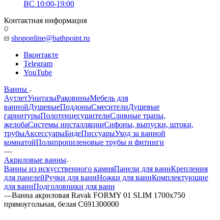
ВС 10:00-19:00
Контактная информация
shoponline@bathpoint.ru
Вконтакте
Telegram
YouTube
Ванны
Аутлет
Унитазы
Раковины
Мебель для
ванной
Душевые
Поддоны
Смесители
Душевые
гарнитуры
Полотенцесушители
Сливные трапы,
желоба
Системы инсталляции
Сифоны, выпуски, штоки,
трубы
Аксессуары
Биде
Писсуары
Уход за ванной
комнатой
Полипропиленовые трубы и фитинги
—
Акриловые ванны
Ванны из искусственного камня
Панели для ванн
Крепления
для панелей
Ручки для ванн
Ножки для ванн
Комплектующие
для ванн
Подголовники для ванн
—
Ванна акриловая Ravak FORMY 01 SLIM 1700x750
прямоугольная, белая C691300000