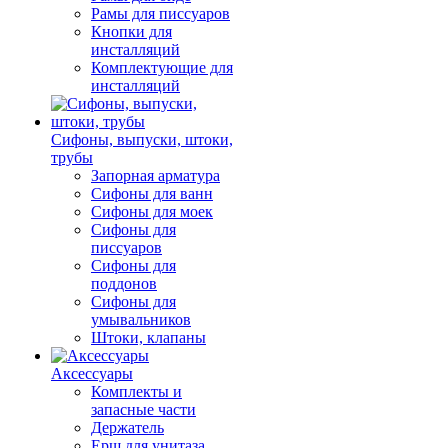
Рамы для писсуаров
Кнопки для
инсталляций
Комплектующие для
инсталляций
Сифоны, выпуски, штоки,
трубы
Запорная арматура
Сифоны для ванн
Сифоны для моек
Сифоны для
писсуаров
Сифоны для
поддонов
Сифоны для
умывальников
Штоки, клапаны
Аксессуары
Комплекты и
запасные части
Держатель
Ерш для унитаза