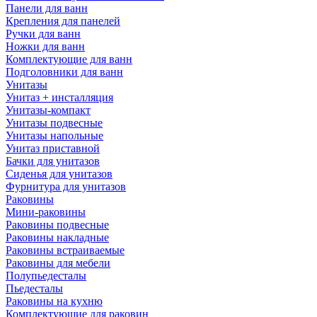
Панели для ванн
Крепления для панелей
Ручки для ванн
Ножки для ванн
Комплектующие для ванн
Подголовники для ванн
Унитазы
Унитаз + инсталляция
Унитазы-компакт
Унитазы подвесные
Унитазы напольные
Унитаз приставной
Бачки для унитазов
Сиденья для унитазов
Фурнитура для унитазов
Раковины
Мини-раковины
Раковины подвесные
Раковины накладные
Раковины встраиваемые
Раковины для мебели
Полупьедесталы
Пьедесталы
Раковины на кухню
Комплектующие для раковин