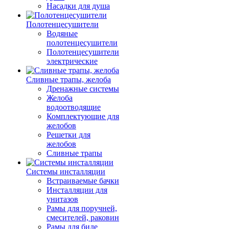
Насадки для душа
Полотенцесушители
Водяные
полотенцесушители
Полотенцесушители
электрические
Сливные трапы, желоба
Дренажные системы
Желоба
водоотводящие
Комплектующие для
желобов
Решетки для
желобов
Сливные трапы
Системы инсталляции
Встраиваемые бачки
Инсталляции для
унитазов
Рамы для поручней,
смесителей, раковин
Рамы для биде