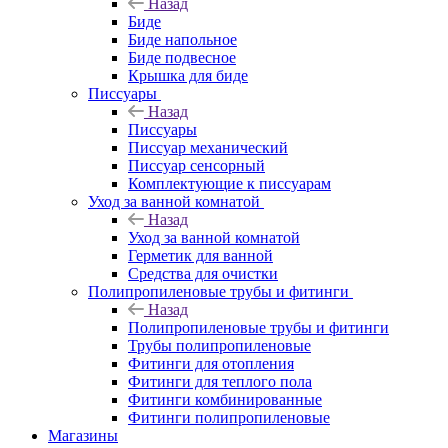
Назад
Биде
Биде напольное
Биде подвесное
Крышка для биде
Писсуары
Назад
Писсуары
Писсуар механический
Писсуар сенсорный
Комплектующие к писсуарам
Уход за ванной комнатой
Назад
Уход за ванной комнатой
Герметик для ванной
Средства для очистки
Полипропиленовые трубы и фитинги
Назад
Полипропиленовые трубы и фитинги
Трубы полипропиленовые
Фитинги для отопления
Фитинги для теплого пола
Фитинги комбинированные
Фитинги полипропиленовые
Магазины