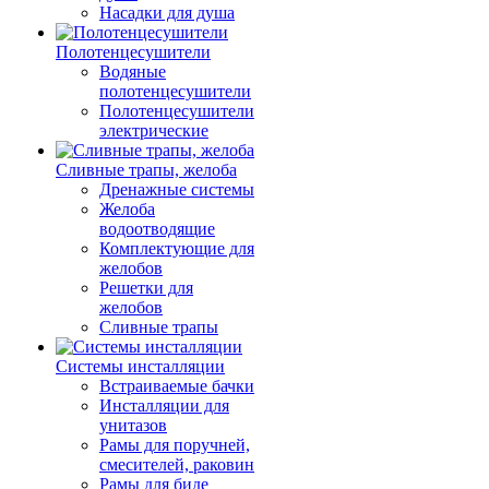
Насадки для душа
Полотенцесушители
Водяные
полотенцесушители
Полотенцесушители
электрические
Сливные трапы, желоба
Дренажные системы
Желоба
водоотводящие
Комплектующие для
желобов
Решетки для
желобов
Сливные трапы
Системы инсталляции
Встраиваемые бачки
Инсталляции для
унитазов
Рамы для поручней,
смесителей, раковин
Рамы для биде