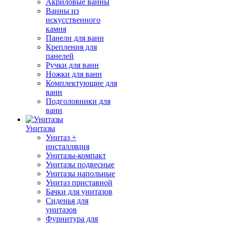
Акриловые ванны
Ванны из
искусственного
камня
Панели для ванн
Крепления для
панелей
Ручки для ванн
Ножки для ванн
Комплектующие для
ванн
Подголовники для
ванн
Унитазы
Унитаз +
инсталляция
Унитазы-компакт
Унитазы подвесные
Унитазы напольные
Унитаз приставной
Бачки для унитазов
Сиденья для
унитазов
Фурнитура для