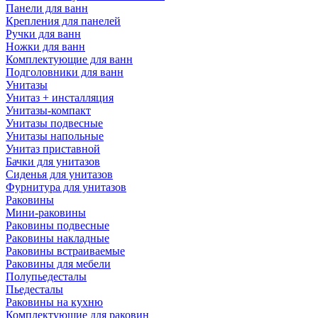
Панели для ванн
Крепления для панелей
Ручки для ванн
Ножки для ванн
Комплектующие для ванн
Подголовники для ванн
Унитазы
Унитаз + инсталляция
Унитазы-компакт
Унитазы подвесные
Унитазы напольные
Унитаз приставной
Бачки для унитазов
Сиденья для унитазов
Фурнитура для унитазов
Раковины
Мини-раковины
Раковины подвесные
Раковины накладные
Раковины встраиваемые
Раковины для мебели
Полупьедесталы
Пьедесталы
Раковины на кухню
Комплектующие для раковин