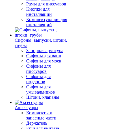
Рамы для писсуаров
Кнопки для
инсталляций
Комплектующие для
инсталляций
Сифоны, выпуски, штоки,
трубы
Запорная арматура
Сифоны для ванн
Сифоны для моек
Сифоны для
писсуаров
Сифоны для
поддонов
Сифоны для
умывальников
Штоки, клапаны
Аксессуары
Комплекты и
запасные части
Держатель
Ерш для унитаза