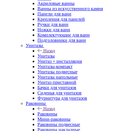
Акриловые ванны
Ванны из искусственного камня
Панели для ванн
Крепления для панелей
Ручки для ванн
Ножки для ванн
Комплектующие для ванн
Подголовники для ванн
Унитазы
Назад
Унитазы
Унитаз + инсталляция
Унитазы-компакт
Унитазы подвесные
Унитазы напольные
Унитаз приставной
Бачки для унитазов
Сиденья для унитазов
Фурнитура для унитазов
Раковины
Назад
Раковины
Мини-раковины
Раковины подвесные
Раковины накладные