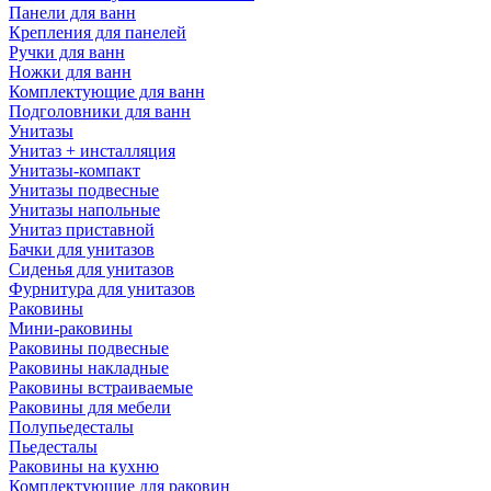
Панели для ванн
Крепления для панелей
Ручки для ванн
Ножки для ванн
Комплектующие для ванн
Подголовники для ванн
Унитазы
Унитаз + инсталляция
Унитазы-компакт
Унитазы подвесные
Унитазы напольные
Унитаз приставной
Бачки для унитазов
Сиденья для унитазов
Фурнитура для унитазов
Раковины
Мини-раковины
Раковины подвесные
Раковины накладные
Раковины встраиваемые
Раковины для мебели
Полупьедесталы
Пьедесталы
Раковины на кухню
Комплектующие для раковин