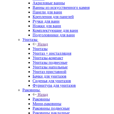
Акриловые ванны
Ванны из искусственного камня
Панели для ванн
Крепления для панелей
Ручки для ванн
Ножки для ванн
Комплектующие для ванн
Подголовники для ванн
Унитазы
Назад
Унитазы
Унитаз + инсталляция
Унитазы-компакт
Унитазы подвесные
Унитазы напольные
Унитаз приставной
Бачки для унитазов
Сиденья для унитазов
Фурнитура для унитазов
Раковины
Назад
Раковины
Мини-раковины
Раковины подвесные
Раковины накладные