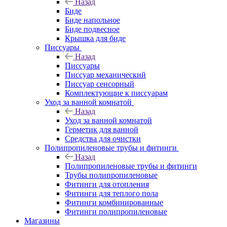
Назад
Биде
Биде напольное
Биде подвесное
Крышка для биде
Писсуары
Назад
Писсуары
Писсуар механический
Писсуар сенсорный
Комплектующие к писсуарам
Уход за ванной комнатой
Назад
Уход за ванной комнатой
Герметик для ванной
Средства для очистки
Полипропиленовые трубы и фитинги
Назад
Полипропиленовые трубы и фитинги
Трубы полипропиленовые
Фитинги для отопления
Фитинги для теплого пола
Фитинги комбинированные
Фитинги полипропиленовые
Магазины