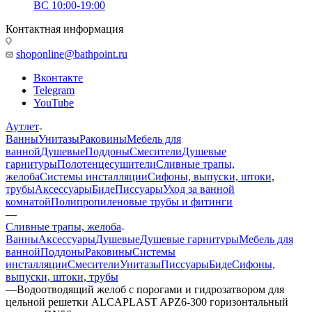
ВС 10:00-19:00
Контактная информация
shoponline@bathpoint.ru
Вконтакте
Telegram
YouTube
Аутлет
Ванны
Унитазы
Раковины
Мебель для
ванной
Душевые
Поддоны
Смесители
Душевые
гарнитуры
Полотенцесушители
Сливные трапы,
желоба
Системы инсталляции
Сифоны, выпуски, штоки,
трубы
Аксессуары
Биде
Писсуары
Уход за ванной
комнатой
Полипропиленовые трубы и фитинги
—
Сливные трапы, желоба
Ванны
Аксессуары
Душевые
Душевые гарнитуры
Мебель для
ванной
Поддоны
Раковины
Системы
инсталляции
Смесители
Унитазы
Писсуары
Биде
Сифоны,
выпуски, штоки, трубы
—
Водоотводящий желоб с порогами и гидрозатвором для
цельной решетки ALCAPLAST APZ6-300 горизонтальный