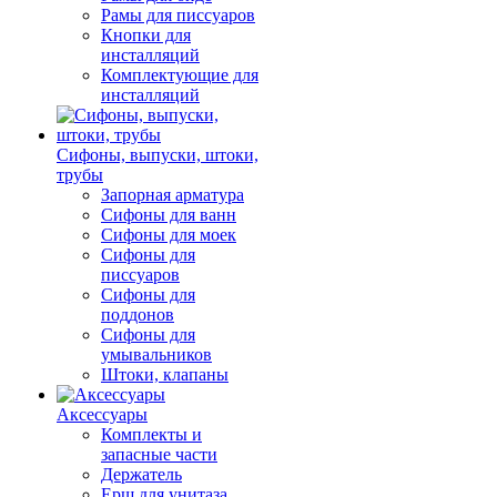
Рамы для писсуаров
Кнопки для
инсталляций
Комплектующие для
инсталляций
Сифоны, выпуски, штоки,
трубы
Запорная арматура
Сифоны для ванн
Сифоны для моек
Сифоны для
писсуаров
Сифоны для
поддонов
Сифоны для
умывальников
Штоки, клапаны
Аксессуары
Комплекты и
запасные части
Держатель
Ерш для унитаза