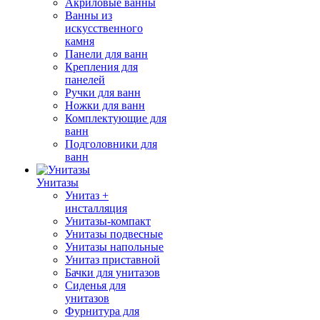
Акриловые ванны
Ванны из
искусственного
камня
Панели для ванн
Крепления для
панелей
Ручки для ванн
Ножки для ванн
Комплектующие для
ванн
Подголовники для
ванн
Унитазы
Унитаз +
инсталляция
Унитазы-компакт
Унитазы подвесные
Унитазы напольные
Унитаз приставной
Бачки для унитазов
Сиденья для
унитазов
Фурнитура для