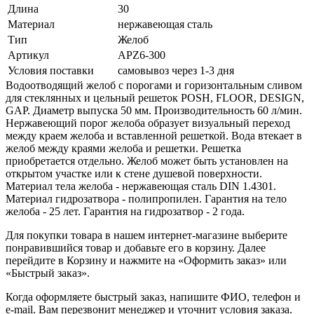
Длина
30
Материал
нержавеющая сталь
Тип
Желоб
Артикул
APZ6-300
Условия поставки
самовывоз через 1-3 дня
Водоотводящий желоб с порогами и горизонтальным сливом
для стеклянных и цельный решеток POSH, FLOOR, DESIGN,
GAP. Диаметр выпуска 50 мм. Производительность 60 л/мин.
Нержавеющий порог желоба образует визуальный переход
между краем желоба и вставленной решеткой. Вода втекает в
желоб между краями желоба и решетки. Решетка
приобретается отдельно. Желоб может быть установлен на
открытом участке или к стене душевой поверхности.
Материал тела желоба - нержавеющая сталь DIN 1.4301.
Материал гидрозатвора - полипропилен. Гарантия на тело
желоба - 25 лет. Гарантия на гидрозатвор - 2 года.
Для покупки товара в нашем интернет-магазине выберите
понравившийся товар и добавьте его в корзину. Далее
перейдите в Корзину и нажмите на «Оформить заказ» или
«Быстрый заказ».
Когда оформляете быстрый заказ, напишите ФИО, телефон и
e-mail. Вам перезвонит менеджер и уточнит условия заказа.