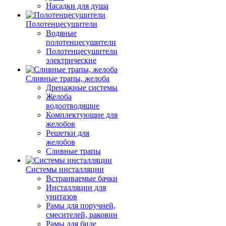
Насадки для душа
Полотенцесушители
Водяные
полотенцесушители
Полотенцесушители
электрические
Сливные трапы, желоба
Дренажные системы
Желоба
водоотводящие
Комплектующие для
желобов
Решетки для
желобов
Сливные трапы
Системы инсталляции
Встраиваемые бачки
Инсталляции для
унитазов
Рамы для поручней,
смесителей, раковин
Рамы для биде