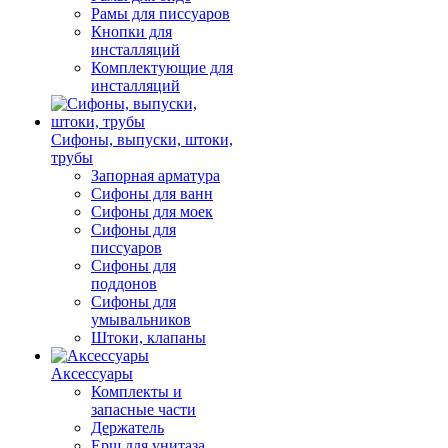
Рамы для писсуаров
Кнопки для
инсталляций
Комплектующие для
инсталляций
Сифоны, выпуски, штоки,
трубы
Запорная арматура
Сифоны для ванн
Сифоны для моек
Сифоны для
писсуаров
Сифоны для
поддонов
Сифоны для
умывальников
Штоки, клапаны
Аксессуары
Комплекты и
запасные части
Держатель
Ерш для унитаза