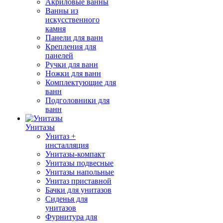
Акриловые ванны
Ванны из
искусственного
камня
Панели для ванн
Крепления для
панелей
Ручки для ванн
Ножки для ванн
Комплектующие для
ванн
Подголовники для
ванн
Унитазы
Унитаз +
инсталляция
Унитазы-компакт
Унитазы подвесные
Унитазы напольные
Унитаз приставной
Бачки для унитазов
Сиденья для
унитазов
Фурнитура для