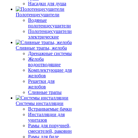
Насадки для душа
Полотенцесушители
Водяные
полотенцесушители
Полотенцесушители
электрические
Сливные трапы, желоба
Дренажные системы
Желоба
водоотводящие
Комплектующие для
желобов
Решетки для
желобов
Сливные трапы
Системы инсталляции
Встраиваемые бачки
Инсталляции для
унитазов
Рамы для поручней,
смесителей, раковин
Рамы для биде