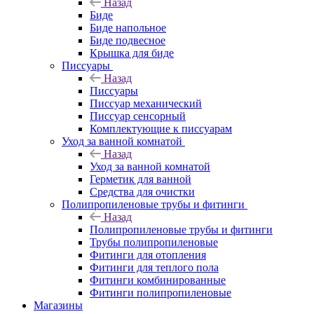
Назад
Биде
Биде напольное
Биде подвесное
Крышка для биде
Писсуары
Назад
Писсуары
Писсуар механический
Писсуар сенсорный
Комплектующие к писсуарам
Уход за ванной комнатой
Назад
Уход за ванной комнатой
Герметик для ванной
Средства для очистки
Полипропиленовые трубы и фитинги
Назад
Полипропиленовые трубы и фитинги
Трубы полипропиленовые
Фитинги для отопления
Фитинги для теплого пола
Фитинги комбинированные
Фитинги полипропиленовые
Магазины