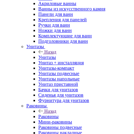
Акриловые ванны
Ванны из искусственного камня
Панели для ванн
Крепления для панелей
Ручки для ванн
Ножки для ванн
Комплектующие для ванн
Подголовники для ванн
Унитазы
Назад
Унитазы
Унитаз + инсталляция
Унитазы-компакт
Унитазы подвесные
Унитазы напольные
Унитаз приставной
Бачки для унитазов
Сиденья для унитазов
Фурнитура для унитазов
Раковины
Назад
Раковины
Мини-раковины
Раковины подвесные
Раковины накладные