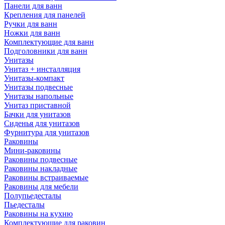
Панели для ванн
Крепления для панелей
Ручки для ванн
Ножки для ванн
Комплектующие для ванн
Подголовники для ванн
Унитазы
Унитаз + инсталляция
Унитазы-компакт
Унитазы подвесные
Унитазы напольные
Унитаз приставной
Бачки для унитазов
Сиденья для унитазов
Фурнитура для унитазов
Раковины
Мини-раковины
Раковины подвесные
Раковины накладные
Раковины встраиваемые
Раковины для мебели
Полупьедесталы
Пьедесталы
Раковины на кухню
Комплектующие для раковин