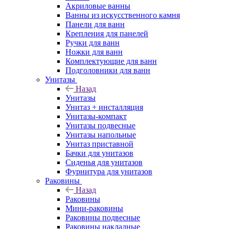
Акриловые ванны
Ванны из искусственного камня
Панели для ванн
Крепления для панелей
Ручки для ванн
Ножки для ванн
Комплектующие для ванн
Подголовники для ванн
Унитазы
Назад
Унитазы
Унитаз + инсталляция
Унитазы-компакт
Унитазы подвесные
Унитазы напольные
Унитаз приставной
Бачки для унитазов
Сиденья для унитазов
Фурнитура для унитазов
Раковины
Назад
Раковины
Мини-раковины
Раковины подвесные
Раковины накладные