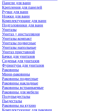
Панели для ванн
Крепления для панелей
Ручки для ванн
Ножки для ванн
Комплектующие для ванн
Подголовники для ванн
Унитазы
Унитаз + инсталляция
Унитазы-компакт
Унитазы подвесные
Унитазы напольные
Унитаз приставной
Бачки для унитазов
Сиденья для унитазов
Фурнитура для унитазов
Раковины
Мини-раковины
Раковины подвесные
Раковины накладные
Раковины встраиваемые
Раковины для мебели
Полупьедесталы
Пьедесталы
Раковины на кухню
Комплектующие для раковин