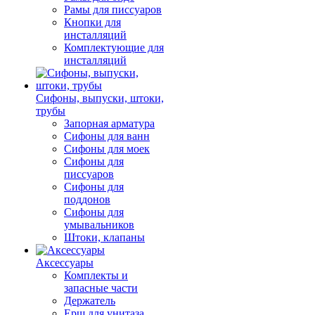
Рамы для писсуаров
Кнопки для
инсталляций
Комплектующие для
инсталляций
Сифоны, выпуски, штоки,
трубы
Запорная арматура
Сифоны для ванн
Сифоны для моек
Сифоны для
писсуаров
Сифоны для
поддонов
Сифоны для
умывальников
Штоки, клапаны
Аксессуары
Комплекты и
запасные части
Держатель
Ерш для унитаза