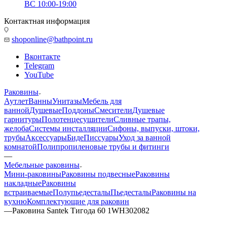
ВС 10:00-19:00
Контактная информация
shoponline@bathpoint.ru
Вконтакте
Telegram
YouTube
Раковины
Аутлет
Ванны
Унитазы
Мебель для
ванной
Душевые
Поддоны
Смесители
Душевые
гарнитуры
Полотенцесушители
Сливные трапы,
желоба
Системы инсталляции
Сифоны, выпуски, штоки,
трубы
Аксессуары
Биде
Писсуары
Уход за ванной
комнатой
Полипропиленовые трубы и фитинги
—
Мебельные раковины
Мини-раковины
Раковины подвесные
Раковины
накладные
Раковины
встраиваемые
Полупьедесталы
Пьедесталы
Раковины на
кухню
Комплектующие для раковин
—
Раковина Santek Тигода 60 1WH302082