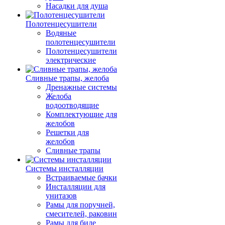
Насадки для душа
Полотенцесушители
Водяные
полотенцесушители
Полотенцесушители
электрические
Сливные трапы, желоба
Дренажные системы
Желоба
водоотводящие
Комплектующие для
желобов
Решетки для
желобов
Сливные трапы
Системы инсталляции
Встраиваемые бачки
Инсталляции для
унитазов
Рамы для поручней,
смесителей, раковин
Рамы для биде