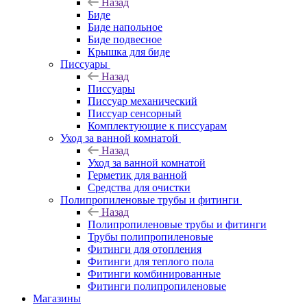
Назад
Биде
Биде напольное
Биде подвесное
Крышка для биде
Писсуары
Назад
Писсуары
Писсуар механический
Писсуар сенсорный
Комплектующие к писсуарам
Уход за ванной комнатой
Назад
Уход за ванной комнатой
Герметик для ванной
Средства для очистки
Полипропиленовые трубы и фитинги
Назад
Полипропиленовые трубы и фитинги
Трубы полипропиленовые
Фитинги для отопления
Фитинги для теплого пола
Фитинги комбинированные
Фитинги полипропиленовые
Магазины