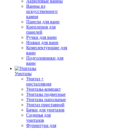
Акриловые ванны
Ванны из
искусственного
камня
Панели для ванн
Крепления для
панелей
Ручки для ванн
Ножки для ванн
Комплектующие для
ванн
Подголовники для
ванн
Унитазы
Унитаз +
инсталляция
Унитазы-компакт
Унитазы подвесные
Унитазы напольные
Унитаз приставной
Бачки для унитазов
Сиденья для
унитазов
Фурнитура для