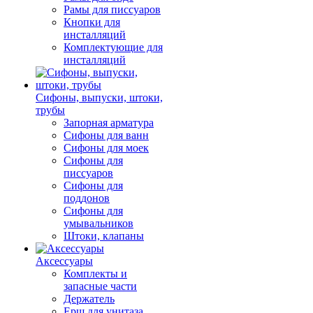
Рамы для писсуаров
Кнопки для
инсталляций
Комплектующие для
инсталляций
Сифоны, выпуски, штоки,
трубы
Запорная арматура
Сифоны для ванн
Сифоны для моек
Сифоны для
писсуаров
Сифоны для
поддонов
Сифоны для
умывальников
Штоки, клапаны
Аксессуары
Комплекты и
запасные части
Держатель
Ерш для унитаза