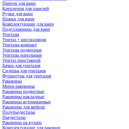
Панели для ванн
Крепления для панелей
Ручки для ванн
Ножки для ванн
Комплектующие для ванн
Подголовники для ванн
Унитазы
Унитаз + инсталляция
Унитазы-компакт
Унитазы подвесные
Унитазы напольные
Унитаз приставной
Бачки для унитазов
Сиденья для унитазов
Фурнитура для унитазов
Раковины
Мини-раковины
Раковины подвесные
Раковины накладные
Раковины встраиваемые
Раковины для мебели
Полупьедесталы
Пьедесталы
Раковины на кухню
Комплектующие для раковин