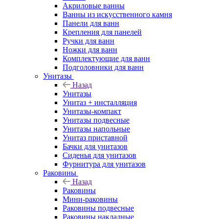
Акриловые ванны
Ванны из искусственного камня
Панели для ванн
Крепления для панелей
Ручки для ванн
Ножки для ванн
Комплектующие для ванн
Подголовники для ванн
Унитазы
Назад
Унитазы
Унитаз + инсталляция
Унитазы-компакт
Унитазы подвесные
Унитазы напольные
Унитаз приставной
Бачки для унитазов
Сиденья для унитазов
Фурнитура для унитазов
Раковины
Назад
Раковины
Мини-раковины
Раковины подвесные
Раковины накладные