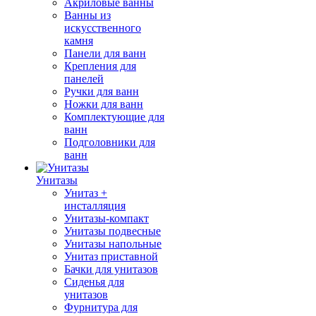
Акриловые ванны
Ванны из
искусственного
камня
Панели для ванн
Крепления для
панелей
Ручки для ванн
Ножки для ванн
Комплектующие для
ванн
Подголовники для
ванн
Унитазы
Унитаз +
инсталляция
Унитазы-компакт
Унитазы подвесные
Унитазы напольные
Унитаз приставной
Бачки для унитазов
Сиденья для
унитазов
Фурнитура для