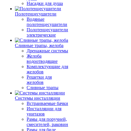
Насадки для душа
Полотенцесушители
Водяные
полотенцесушители
Полотенцесушители
электрические
Сливные трапы, желоба
Дренажные системы
Желоба
водоотводящие
Комплектующие для
желобов
Решетки для
желобов
Сливные трапы
Системы инсталляции
Встраиваемые бачки
Инсталляции для
унитазов
Рамы для поручней,
смесителей, раковин
Рамы для биде