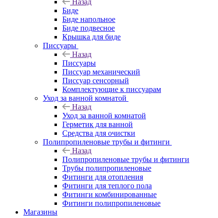
Назад
Биде
Биде напольное
Биде подвесное
Крышка для биде
Писсуары
Назад
Писсуары
Писсуар механический
Писсуар сенсорный
Комплектующие к писсуарам
Уход за ванной комнатой
Назад
Уход за ванной комнатой
Герметик для ванной
Средства для очистки
Полипропиленовые трубы и фитинги
Назад
Полипропиленовые трубы и фитинги
Трубы полипропиленовые
Фитинги для отопления
Фитинги для теплого пола
Фитинги комбинированные
Фитинги полипропиленовые
Магазины