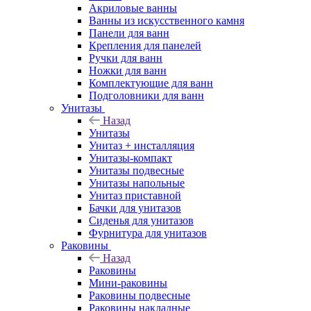
Акриловые ванны
Ванны из искусственного камня
Панели для ванн
Крепления для панелей
Ручки для ванн
Ножки для ванн
Комплектующие для ванн
Подголовники для ванн
Унитазы
Назад
Унитазы
Унитаз + инсталляция
Унитазы-компакт
Унитазы подвесные
Унитазы напольные
Унитаз приставной
Бачки для унитазов
Сиденья для унитазов
Фурнитура для унитазов
Раковины
Назад
Раковины
Мини-раковины
Раковины подвесные
Раковины накладные