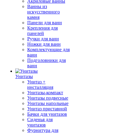
Акриловые ванны
Ванны из
искусственного
камня
Панели для ванн
Крепления для
панелей
Ручки для ванн
Ножки для ванн
Комплектующие для
ванн
Подголовники для
ванн
Унитазы
Унитаз +
инсталляция
Унитазы-компакт
Унитазы подвесные
Унитазы напольные
Унитаз приставной
Бачки для унитазов
Сиденья для
унитазов
Фурнитура для