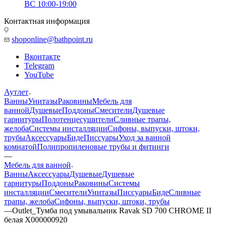
ВС 10:00-19:00
Контактная информация
shoponline@bathpoint.ru
Вконтакте
Telegram
YouTube
Аутлет
Ванны
Унитазы
Раковины
Мебель для
ванной
Душевые
Поддоны
Смесители
Душевые
гарнитуры
Полотенцесушители
Сливные трапы,
желоба
Системы инсталляции
Сифоны, выпуски, штоки,
трубы
Аксессуары
Биде
Писсуары
Уход за ванной
комнатой
Полипропиленовые трубы и фитинги
—
Мебель для ванной
Ванны
Аксессуары
Душевые
Душевые
гарнитуры
Поддоны
Раковины
Системы
инсталляции
Смесители
Унитазы
Писсуары
Биде
Сливные
трапы, желоба
Сифоны, выпуски, штоки, трубы
—
Outlet_Тумба под умывальник Ravak SD 700 CHROME II
белая X000000920