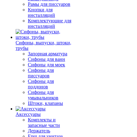
Рамы для писсуаров
Кнопки для
инсталляций
Комплектующие для
инсталляций
Сифоны, выпуски, штоки,
трубы
Запорная арматура
Сифоны для ванн
Сифоны для моек
Сифоны для
писсуаров
Сифоны для
поддонов
Сифоны для
умывальников
Штоки, клапаны
Аксессуары
Комплекты и
запасные части
Держатель
Ерш для унитаза