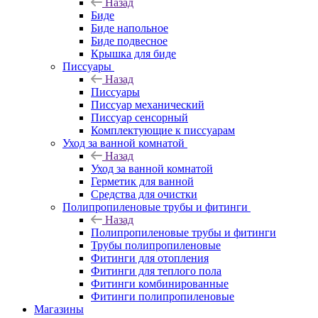
Назад
Биде
Биде напольное
Биде подвесное
Крышка для биде
Писсуары
Назад
Писсуары
Писсуар механический
Писсуар сенсорный
Комплектующие к писсуарам
Уход за ванной комнатой
Назад
Уход за ванной комнатой
Герметик для ванной
Средства для очистки
Полипропиленовые трубы и фитинги
Назад
Полипропиленовые трубы и фитинги
Трубы полипропиленовые
Фитинги для отопления
Фитинги для теплого пола
Фитинги комбинированные
Фитинги полипропиленовые
Магазины