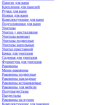
Панели для ванн
Крепления для панелей
Ручки для ванн
Ножки для ванн
Комплектующие для ванн
Подголовники для ванн
Унитазы
Унитаз + инсталляция
Унитазы-компакт
Унитазы подвесные
Унитазы напольные
Унитаз приставной
Бачки для унитазов
Сиденья для унитазов
Фурнитура для унитазов
Раковины
Мини-раковины
Раковины подвесные
Раковины накладные
Раковины встраиваемые
Раковины для мебели
Полупьедесталы
Пьедесталы
Раковины на кухню
Комплектующие для раковин