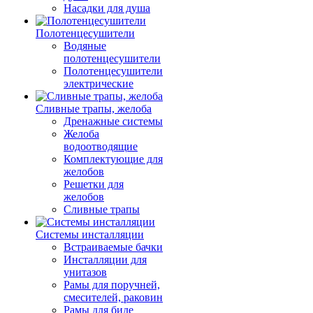
Насадки для душа
Полотенцесушители
Водяные
полотенцесушители
Полотенцесушители
электрические
Сливные трапы, желоба
Дренажные системы
Желоба
водоотводящие
Комплектующие для
желобов
Решетки для
желобов
Сливные трапы
Системы инсталляции
Встраиваемые бачки
Инсталляции для
унитазов
Рамы для поручней,
смесителей, раковин
Рамы для биде