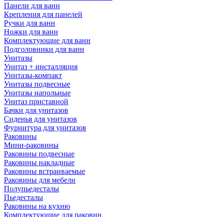
Панели для ванн
Крепления для панелей
Ручки для ванн
Ножки для ванн
Комплектующие для ванн
Подголовники для ванн
Унитазы
Унитаз + инсталляция
Унитазы-компакт
Унитазы подвесные
Унитазы напольные
Унитаз приставной
Бачки для унитазов
Сиденья для унитазов
Фурнитура для унитазов
Раковины
Мини-раковины
Раковины подвесные
Раковины накладные
Раковины встраиваемые
Раковины для мебели
Полупьедесталы
Пьедесталы
Раковины на кухню
Комплектующие для раковин