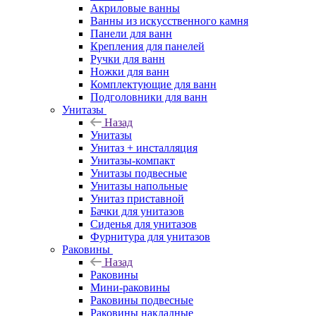
Акриловые ванны
Ванны из искусственного камня
Панели для ванн
Крепления для панелей
Ручки для ванн
Ножки для ванн
Комплектующие для ванн
Подголовники для ванн
Унитазы
Назад
Унитазы
Унитаз + инсталляция
Унитазы-компакт
Унитазы подвесные
Унитазы напольные
Унитаз приставной
Бачки для унитазов
Сиденья для унитазов
Фурнитура для унитазов
Раковины
Назад
Раковины
Мини-раковины
Раковины подвесные
Раковины накладные