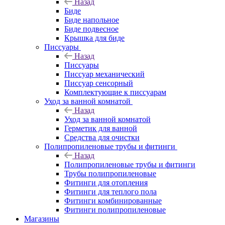
Назад
Биде
Биде напольное
Биде подвесное
Крышка для биде
Писсуары
Назад
Писсуары
Писсуар механический
Писсуар сенсорный
Комплектующие к писсуарам
Уход за ванной комнатой
Назад
Уход за ванной комнатой
Герметик для ванной
Средства для очистки
Полипропиленовые трубы и фитинги
Назад
Полипропиленовые трубы и фитинги
Трубы полипропиленовые
Фитинги для отопления
Фитинги для теплого пола
Фитинги комбинированные
Фитинги полипропиленовые
Магазины