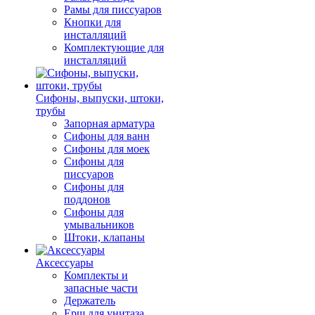
Рамы для писсуаров
Кнопки для
инсталляций
Комплектующие для
инсталляций
Сифоны, выпуски, штоки,
трубы
Запорная арматура
Сифоны для ванн
Сифоны для моек
Сифоны для
писсуаров
Сифоны для
поддонов
Сифоны для
умывальников
Штоки, клапаны
Аксессуары
Комплекты и
запасные части
Держатель
Ерш для унитаза