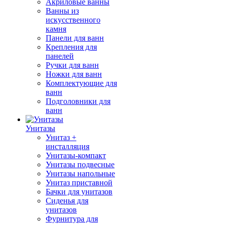
Акриловые ванны
Ванны из
искусственного
камня
Панели для ванн
Крепления для
панелей
Ручки для ванн
Ножки для ванн
Комплектующие для
ванн
Подголовники для
ванн
Унитазы
Унитаз +
инсталляция
Унитазы-компакт
Унитазы подвесные
Унитазы напольные
Унитаз приставной
Бачки для унитазов
Сиденья для
унитазов
Фурнитура для