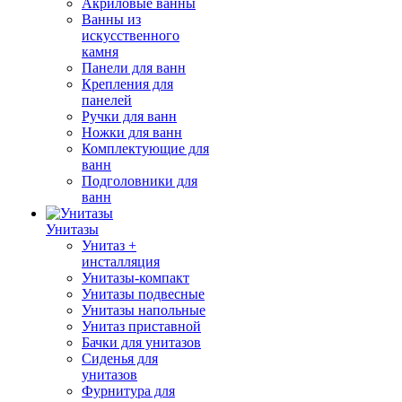
Акриловые ванны
Ванны из
искусственного
камня
Панели для ванн
Крепления для
панелей
Ручки для ванн
Ножки для ванн
Комплектующие для
ванн
Подголовники для
ванн
Унитазы
Унитаз +
инсталляция
Унитазы-компакт
Унитазы подвесные
Унитазы напольные
Унитаз приставной
Бачки для унитазов
Сиденья для
унитазов
Фурнитура для