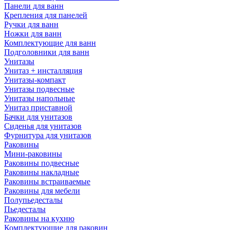
Панели для ванн
Крепления для панелей
Ручки для ванн
Ножки для ванн
Комплектующие для ванн
Подголовники для ванн
Унитазы
Унитаз + инсталляция
Унитазы-компакт
Унитазы подвесные
Унитазы напольные
Унитаз приставной
Бачки для унитазов
Сиденья для унитазов
Фурнитура для унитазов
Раковины
Мини-раковины
Раковины подвесные
Раковины накладные
Раковины встраиваемые
Раковины для мебели
Полупьедесталы
Пьедесталы
Раковины на кухню
Комплектующие для раковин