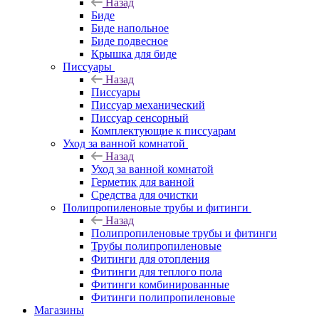
Назад
Биде
Биде напольное
Биде подвесное
Крышка для биде
Писсуары
Назад
Писсуары
Писсуар механический
Писсуар сенсорный
Комплектующие к писсуарам
Уход за ванной комнатой
Назад
Уход за ванной комнатой
Герметик для ванной
Средства для очистки
Полипропиленовые трубы и фитинги
Назад
Полипропиленовые трубы и фитинги
Трубы полипропиленовые
Фитинги для отопления
Фитинги для теплого пола
Фитинги комбинированные
Фитинги полипропиленовые
Магазины