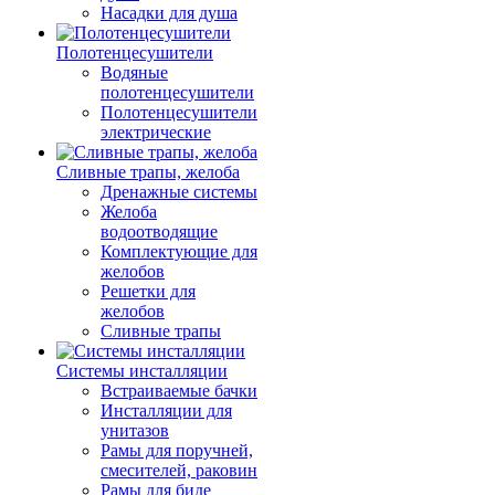
Насадки для душа
Полотенцесушители
Водяные
полотенцесушители
Полотенцесушители
электрические
Сливные трапы, желоба
Дренажные системы
Желоба
водоотводящие
Комплектующие для
желобов
Решетки для
желобов
Сливные трапы
Системы инсталляции
Встраиваемые бачки
Инсталляции для
унитазов
Рамы для поручней,
смесителей, раковин
Рамы для биде