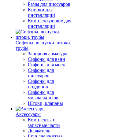
Рамы для писсуаров
Кнопки для
инсталляций
Комплектующие для
инсталляций
Сифоны, выпуски, штоки,
трубы
Запорная арматура
Сифоны для ванн
Сифоны для моек
Сифоны для
писсуаров
Сифоны для
поддонов
Сифоны для
умывальников
Штоки, клапаны
Аксессуары
Комплекты и
запасные части
Держатель
Ерш для унитаза