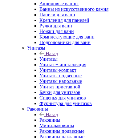
Акриловые ванны
Ванны из искусственного камня
Панели для ванн
Крепления для панелей
Ручки для ванн
Ножки для ванн
Комплектующие для ванн
Подголовники для ванн
Унитазы
Назад
Унитазы
Унитаз + инсталляция
Унитазы-компакт
Унитазы подвесные
Унитазы напольные
Унитаз приставной
Бачки для унитазов
Сиденья для унитазов
Фурнитура для унитазов
Раковины
Назад
Раковины
Мини-раковины
Раковины подвесные
Раковины накладные