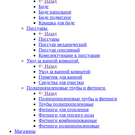
Назад
Биде
Биде напольное
Биде подвесное
Крышка для биде
Писсуары
Назад
Писсуары
Писсуар механический
Писсуар сенсорный
Комплектующие к писсуарам
Уход за ванной комнатой
Назад
Уход за ванной комнатой
Герметик для ванной
Средства для очистки
Полипропиленовые трубы и фитинги
Назад
Полипропиленовые трубы и фитинги
Трубы полипропиленовые
Фитинги для отопления
Фитинги для теплого пола
Фитинги комбинированные
Фитинги полипропиленовые
Магазины