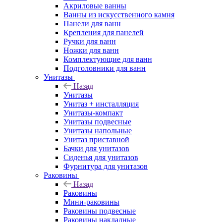
Акриловые ванны
Ванны из искусственного камня
Панели для ванн
Крепления для панелей
Ручки для ванн
Ножки для ванн
Комплектующие для ванн
Подголовники для ванн
Унитазы
Назад
Унитазы
Унитаз + инсталляция
Унитазы-компакт
Унитазы подвесные
Унитазы напольные
Унитаз приставной
Бачки для унитазов
Сиденья для унитазов
Фурнитура для унитазов
Раковины
Назад
Раковины
Мини-раковины
Раковины подвесные
Раковины накладные