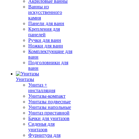
Акриловые ванны
Ванны из
искусственного
камня
Панели для ванн
Крепления для
панелей
Ручки для ванн
Ножки для ванн
Комплектующие для
ванн
Подголовники для
ванн
Унитазы
Унитаз +
инсталляция
Унитазы-компакт
Унитазы подвесные
Унитазы напольные
Унитаз приставной
Бачки для унитазов
Сиденья для
унитазов
Фурнитура для