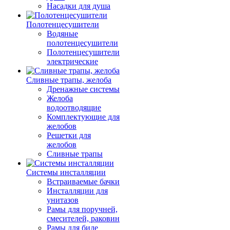
Насадки для душа
Полотенцесушители
Водяные
полотенцесушители
Полотенцесушители
электрические
Сливные трапы, желоба
Дренажные системы
Желоба
водоотводящие
Комплектующие для
желобов
Решетки для
желобов
Сливные трапы
Системы инсталляции
Встраиваемые бачки
Инсталляции для
унитазов
Рамы для поручней,
смесителей, раковин
Рамы для биде