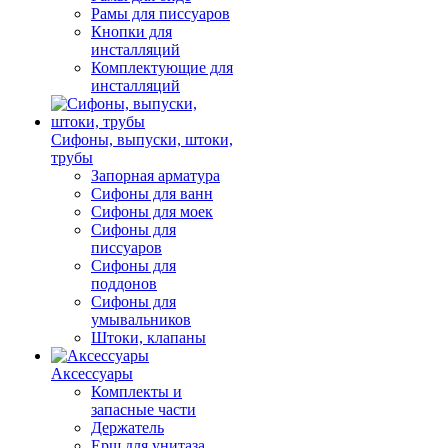
Рамы для писсуаров
Кнопки для
инсталляций
Комплектующие для
инсталляций
Сифоны, выпуски, штоки,
трубы
Запорная арматура
Сифоны для ванн
Сифоны для моек
Сифоны для
писсуаров
Сифоны для
поддонов
Сифоны для
умывальников
Штоки, клапаны
Аксессуары
Комплекты и
запасные части
Держатель
Ерш для унитаза