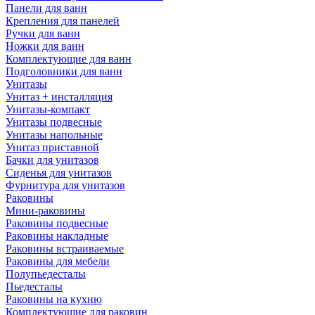
Панели для ванн
Крепления для панелей
Ручки для ванн
Ножки для ванн
Комплектующие для ванн
Подголовники для ванн
Унитазы
Унитаз + инсталляция
Унитазы-компакт
Унитазы подвесные
Унитазы напольные
Унитаз приставной
Бачки для унитазов
Сиденья для унитазов
Фурнитура для унитазов
Раковины
Мини-раковины
Раковины подвесные
Раковины накладные
Раковины встраиваемые
Раковины для мебели
Полупьедесталы
Пьедесталы
Раковины на кухню
Комплектующие для раковин