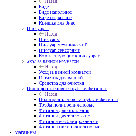
Назад
Биде
Биде напольное
Биде подвесное
Крышка для биде
Писсуары
Назад
Писсуары
Писсуар механический
Писсуар сенсорный
Комплектующие к писсуарам
Уход за ванной комнатой
Назад
Уход за ванной комнатой
Герметик для ванной
Средства для очистки
Полипропиленовые трубы и фитинги
Назад
Полипропиленовые трубы и фитинги
Трубы полипропиленовые
Фитинги для отопления
Фитинги для теплого пола
Фитинги комбинированные
Фитинги полипропиленовые
Магазины