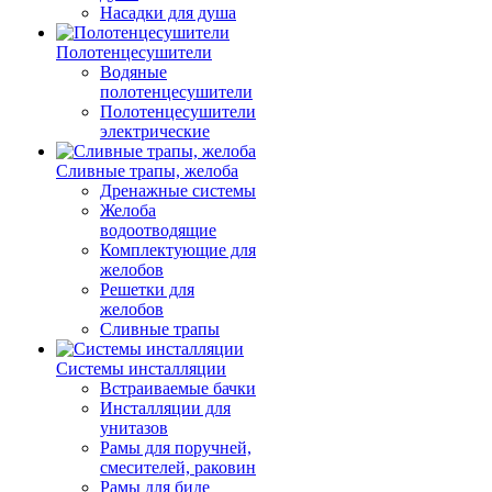
Насадки для душа
Полотенцесушители
Водяные
полотенцесушители
Полотенцесушители
электрические
Сливные трапы, желоба
Дренажные системы
Желоба
водоотводящие
Комплектующие для
желобов
Решетки для
желобов
Сливные трапы
Системы инсталляции
Встраиваемые бачки
Инсталляции для
унитазов
Рамы для поручней,
смесителей, раковин
Рамы для биде