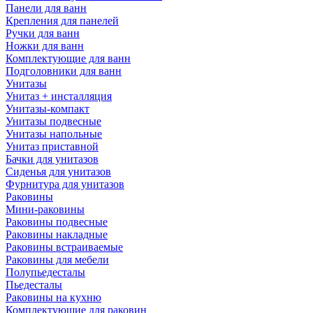
Панели для ванн
Крепления для панелей
Ручки для ванн
Ножки для ванн
Комплектующие для ванн
Подголовники для ванн
Унитазы
Унитаз + инсталляция
Унитазы-компакт
Унитазы подвесные
Унитазы напольные
Унитаз приставной
Бачки для унитазов
Сиденья для унитазов
Фурнитура для унитазов
Раковины
Мини-раковины
Раковины подвесные
Раковины накладные
Раковины встраиваемые
Раковины для мебели
Полупьедесталы
Пьедесталы
Раковины на кухню
Комплектующие для раковин