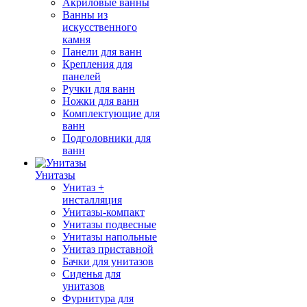
Акриловые ванны
Ванны из
искусственного
камня
Панели для ванн
Крепления для
панелей
Ручки для ванн
Ножки для ванн
Комплектующие для
ванн
Подголовники для
ванн
Унитазы
Унитаз +
инсталляция
Унитазы-компакт
Унитазы подвесные
Унитазы напольные
Унитаз приставной
Бачки для унитазов
Сиденья для
унитазов
Фурнитура для