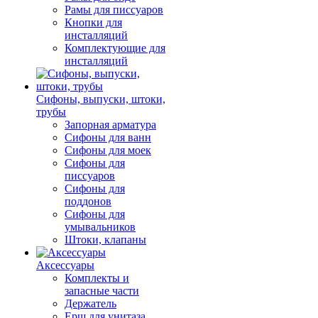
Рамы для писсуаров
Кнопки для
инсталляций
Комплектующие для
инсталляций
Сифоны, выпуски, штоки,
трубы
Запорная арматура
Сифоны для ванн
Сифоны для моек
Сифоны для
писсуаров
Сифоны для
поддонов
Сифоны для
умывальников
Штоки, клапаны
Аксессуары
Комплекты и
запасные части
Держатель
Ерш для унитаза