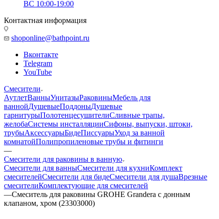
ВС 10:00-19:00
Контактная информация
shoponline@bathpoint.ru
Вконтакте
Telegram
YouTube
Смесители
Аутлет
Ванны
Унитазы
Раковины
Мебель для
ванной
Душевые
Поддоны
Душевые
гарнитуры
Полотенцесушители
Сливные трапы,
желоба
Системы инсталляции
Сифоны, выпуски, штоки,
трубы
Аксессуары
Биде
Писсуары
Уход за ванной
комнатой
Полипропиленовые трубы и фитинги
—
Смесители для раковины в ванную
Смесители для ванны
Смесители для кухни
Комплект
смесителей
Смесители для биде
Смесители для душа
Врезные
смесители
Комплектующие для смесителей
—
Смеситель для раковины GROHE Grandera с донным
клапаном, хром (23303000)