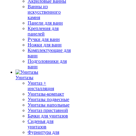
Акриловые ванны
Ванны из
искусственного
камня
Панели для ванн
Крепления для
панелей
Ручки для ванн
Ножки для ванн
Комплектующие для
ванн
Подголовники для
ванн
Унитазы
Унитаз +
инсталляция
Унитазы-компакт
Унитазы подвесные
Унитазы напольные
Унитаз приставной
Бачки для унитазов
Сиденья для
унитазов
Фурнитура для