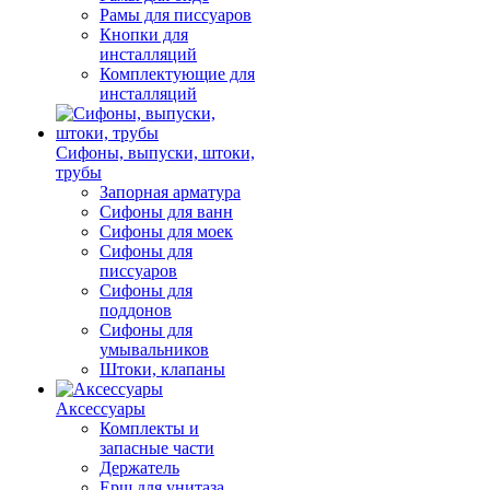
Рамы для писсуаров
Кнопки для
инсталляций
Комплектующие для
инсталляций
Сифоны, выпуски, штоки,
трубы
Запорная арматура
Сифоны для ванн
Сифоны для моек
Сифоны для
писсуаров
Сифоны для
поддонов
Сифоны для
умывальников
Штоки, клапаны
Аксессуары
Комплекты и
запасные части
Держатель
Ерш для унитаза