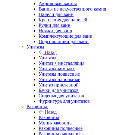
Акриловые ванны
Ванны из искусственного камня
Панели для ванн
Крепления для панелей
Ручки для ванн
Ножки для ванн
Комплектующие для ванн
Подголовники для ванн
Унитазы
Назад
Унитазы
Унитаз + инсталляция
Унитазы-компакт
Унитазы подвесные
Унитазы напольные
Унитаз приставной
Бачки для унитазов
Сиденья для унитазов
Фурнитура для унитазов
Раковины
Назад
Раковины
Мини-раковины
Раковины подвесные
Раковины накладные