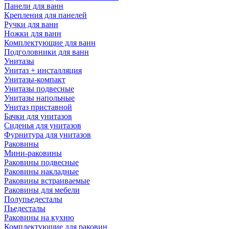
Панели для ванн
Крепления для панелей
Ручки для ванн
Ножки для ванн
Комплектующие для ванн
Подголовники для ванн
Унитазы
Унитаз + инсталляция
Унитазы-компакт
Унитазы подвесные
Унитазы напольные
Унитаз приставной
Бачки для унитазов
Сиденья для унитазов
Фурнитура для унитазов
Раковины
Мини-раковины
Раковины подвесные
Раковины накладные
Раковины встраиваемые
Раковины для мебели
Полупьедесталы
Пьедесталы
Раковины на кухню
Комплектующие для раковин