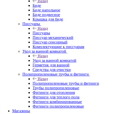
Назад
Биде
Биде напольное
Биде подвесное
Крышка для биде
Писсуары
Назад
Писсуары
Писсуар механический
Писсуар сенсорный
Комплектующие к писсуарам
Уход за ванной комнатой
Назад
Уход за ванной комнатой
Герметик для ванной
Средства для очистки
Полипропиленовые трубы и фитинги
Назад
Полипропиленовые трубы и фитинги
Трубы полипропиленовые
Фитинги для отопления
Фитинги для теплого пола
Фитинги комбинированные
Фитинги полипропиленовые
Магазины