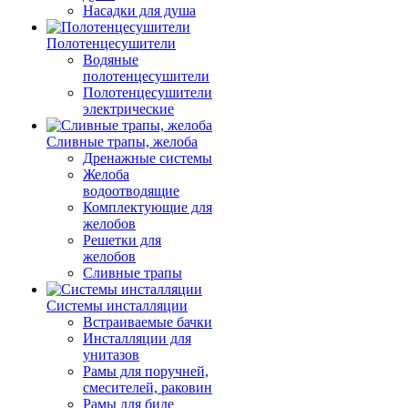
Насадки для душа
Полотенцесушители
Водяные
полотенцесушители
Полотенцесушители
электрические
Сливные трапы, желоба
Дренажные системы
Желоба
водоотводящие
Комплектующие для
желобов
Решетки для
желобов
Сливные трапы
Системы инсталляции
Встраиваемые бачки
Инсталляции для
унитазов
Рамы для поручней,
смесителей, раковин
Рамы для биде