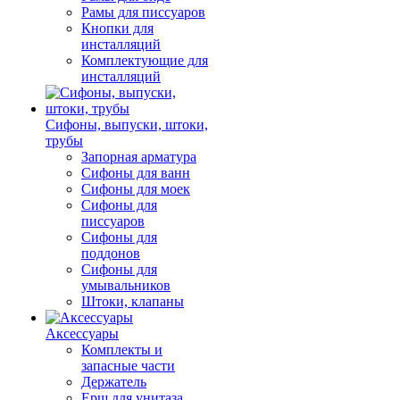
Рамы для писсуаров
Кнопки для
инсталляций
Комплектующие для
инсталляций
Сифоны, выпуски, штоки,
трубы
Запорная арматура
Сифоны для ванн
Сифоны для моек
Сифоны для
писсуаров
Сифоны для
поддонов
Сифоны для
умывальников
Штоки, клапаны
Аксессуары
Комплекты и
запасные части
Держатель
Ерш для унитаза