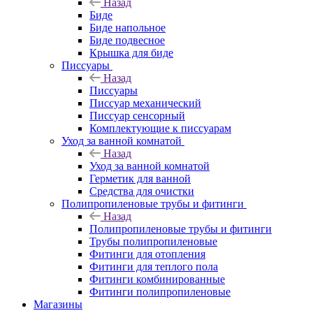
Назад
Биде
Биде напольное
Биде подвесное
Крышка для биде
Писсуары
Назад
Писсуары
Писсуар механический
Писсуар сенсорный
Комплектующие к писсуарам
Уход за ванной комнатой
Назад
Уход за ванной комнатой
Герметик для ванной
Средства для очистки
Полипропиленовые трубы и фитинги
Назад
Полипропиленовые трубы и фитинги
Трубы полипропиленовые
Фитинги для отопления
Фитинги для теплого пола
Фитинги комбинированные
Фитинги полипропиленовые
Магазины