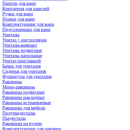
Панели для ванн
Крепления для панелей
Ручки для ванн
Ножки для ванн
Комплектующие для ванн
Подголовники для ванн
Унитазы
Унитаз + инсталляция
Унитазы-компакт
Унитазы подвесные
Унитазы напольные
Унитаз приставной
Бачки для унитазов
Сиденья для унитазов
Фурнитура для унитазов
Раковины
Мини-раковины
Раковины подвесные
Раковины накладные
Раковины встраиваемые
Раковины для мебели
Полупьедесталы
Пьедесталы
Раковины на кухню
Комплектующие для раковин