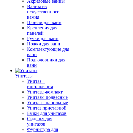
Акриловые ванны
Ванны из
искусственного
камня
Панели для ванн
Крепления для
панелей
Ручки для ванн
Ножки для ванн
Комплектующие для
ванн
Подголовники для
ванн
Унитазы
Унитаз +
инсталляция
Унитазы-компакт
Унитазы подвесные
Унитазы напольные
Унитаз приставной
Бачки для унитазов
Сиденья для
унитазов
Фурнитура для