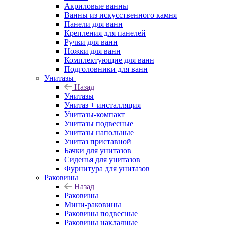
Акриловые ванны
Ванны из искусственного камня
Панели для ванн
Крепления для панелей
Ручки для ванн
Ножки для ванн
Комплектующие для ванн
Подголовники для ванн
Унитазы
Назад
Унитазы
Унитаз + инсталляция
Унитазы-компакт
Унитазы подвесные
Унитазы напольные
Унитаз приставной
Бачки для унитазов
Сиденья для унитазов
Фурнитура для унитазов
Раковины
Назад
Раковины
Мини-раковины
Раковины подвесные
Раковины накладные