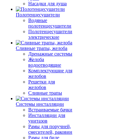
Насадки для душа
Полотенцесушители
Водяные
полотенцесушители
Полотенцесушители
электрические
Сливные трапы, желоба
Дренажные системы
Желоба
водоотводящие
Комплектующие для
желобов
Решетки для
желобов
Сливные трапы
Системы инсталляции
Встраиваемые бачки
Инсталляции для
унитазов
Рамы для поручней,
смесителей, раковин
Рамы для биде