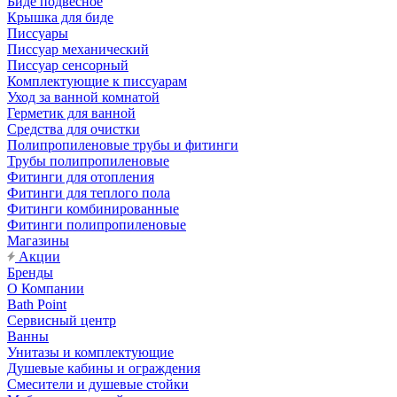
Биде подвесное
Крышка для биде
Писсуары
Писсуар механический
Писсуар сенсорный
Комплектующие к писсуарам
Уход за ванной комнатой
Герметик для ванной
Средства для очистки
Полипропиленовые трубы и фитинги
Трубы полипропиленовые
Фитинги для отопления
Фитинги для теплого пола
Фитинги комбинированные
Фитинги полипропиленовые
Магазины
Акции
Бренды
О Компании
Bath Point
Сервисный центр
Ванны
Унитазы и комплектующие
Душевые кабины и ограждения
Смесители и душевые стойки