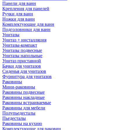
Панели для ванн
Крепления для панелей
Ручки для ванн
Ножки для ванн
Комплектующие для ванн
Подголовники для ванн
Унитазы
Унитаз + инсталляция
Унитазы-компакт
Унитазы подвесные
Унитазы напольные
Унитаз приставной
Бачки для унитазов
Сиденья для унитазов
Фурнитура для унитазов
Раковины
Мини-раковины
Раковины подвесные
Раковины накладные
Раковины встраиваемые
Раковины для мебели
Полупьедесталы
Пьедесталы
Раковины на кухню
Комплектующие для раковин