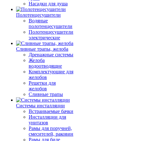
Насадки для душа
Полотенцесушители
Водяные
полотенцесушители
Полотенцесушители
электрические
Сливные трапы, желоба
Дренажные системы
Желоба
водоотводящие
Комплектующие для
желобов
Решетки для
желобов
Сливные трапы
Системы инсталляции
Встраиваемые бачки
Инсталляции для
унитазов
Рамы для поручней,
смесителей, раковин
Рамы для биде