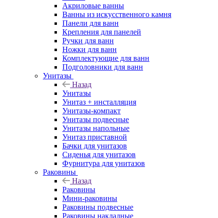
Акриловые ванны
Ванны из искусственного камня
Панели для ванн
Крепления для панелей
Ручки для ванн
Ножки для ванн
Комплектующие для ванн
Подголовники для ванн
Унитазы
Назад
Унитазы
Унитаз + инсталляция
Унитазы-компакт
Унитазы подвесные
Унитазы напольные
Унитаз приставной
Бачки для унитазов
Сиденья для унитазов
Фурнитура для унитазов
Раковины
Назад
Раковины
Мини-раковины
Раковины подвесные
Раковины накладные