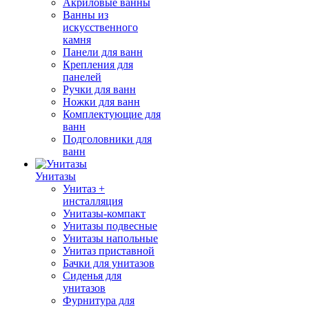
Акриловые ванны
Ванны из
искусственного
камня
Панели для ванн
Крепления для
панелей
Ручки для ванн
Ножки для ванн
Комплектующие для
ванн
Подголовники для
ванн
Унитазы
Унитаз +
инсталляция
Унитазы-компакт
Унитазы подвесные
Унитазы напольные
Унитаз приставной
Бачки для унитазов
Сиденья для
унитазов
Фурнитура для