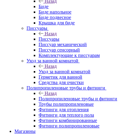
Назад
Биде
Биде напольное
Биде подвесное
Крышка для биде
Писсуары
Назад
Писсуары
Писсуар механический
Писсуар сенсорный
Комплектующие к писсуарам
Уход за ванной комнатой
Назад
Уход за ванной комнатой
Герметик для ванной
Средства для очистки
Полипропиленовые трубы и фитинги
Назад
Полипропиленовые трубы и фитинги
Трубы полипропиленовые
Фитинги для отопления
Фитинги для теплого пола
Фитинги комбинированные
Фитинги полипропиленовые
Магазины