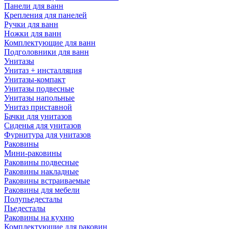
Панели для ванн
Крепления для панелей
Ручки для ванн
Ножки для ванн
Комплектующие для ванн
Подголовники для ванн
Унитазы
Унитаз + инсталляция
Унитазы-компакт
Унитазы подвесные
Унитазы напольные
Унитаз приставной
Бачки для унитазов
Сиденья для унитазов
Фурнитура для унитазов
Раковины
Мини-раковины
Раковины подвесные
Раковины накладные
Раковины встраиваемые
Раковины для мебели
Полупьедесталы
Пьедесталы
Раковины на кухню
Комплектующие для раковин