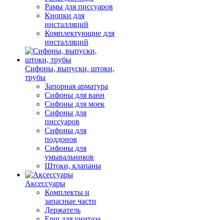
Рамы для писсуаров
Кнопки для
инсталляций
Комплектующие для
инсталляций
Сифоны, выпуски, штоки,
трубы
Запорная арматура
Сифоны для ванн
Сифоны для моек
Сифоны для
писсуаров
Сифоны для
поддонов
Сифоны для
умывальников
Штоки, клапаны
Аксессуары
Комплекты и
запасные части
Держатель
Ерш для унитаза