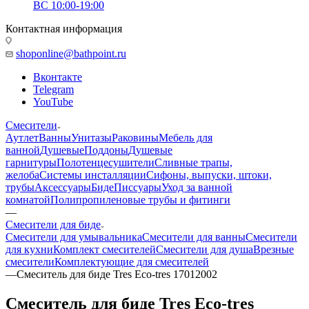
ВС 10:00-19:00
Контактная информация
shoponline@bathpoint.ru
Вконтакте
Telegram
YouTube
Смесители
Аутлет
Ванны
Унитазы
Раковины
Мебель для
ванной
Душевые
Поддоны
Душевые
гарнитуры
Полотенцесушители
Сливные трапы,
желоба
Системы инсталляции
Сифоны, выпуски, штоки,
трубы
Аксессуары
Биде
Писсуары
Уход за ванной
комнатой
Полипропиленовые трубы и фитинги
—
Смесители для биде
Смесители для умывальника
Смесители для ванны
Смесители
для кухни
Комплект смесителей
Смесители для душа
Врезные
смесители
Комплектующие для смесителей
—
Смеситель для биде Tres Eco-tres 17012002
Смеситель для биде Tres Eco-tres