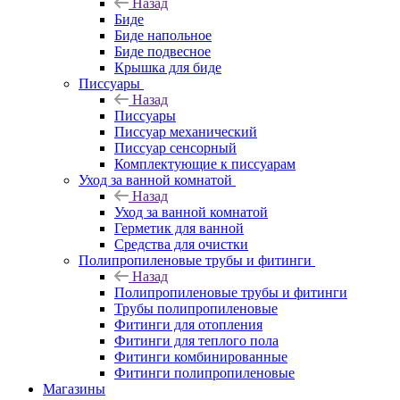
Назад
Биде
Биде напольное
Биде подвесное
Крышка для биде
Писсуары
Назад
Писсуары
Писсуар механический
Писсуар сенсорный
Комплектующие к писсуарам
Уход за ванной комнатой
Назад
Уход за ванной комнатой
Герметик для ванной
Средства для очистки
Полипропиленовые трубы и фитинги
Назад
Полипропиленовые трубы и фитинги
Трубы полипропиленовые
Фитинги для отопления
Фитинги для теплого пола
Фитинги комбинированные
Фитинги полипропиленовые
Магазины