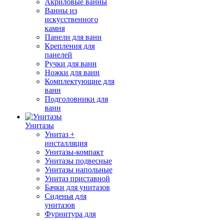
Акриловые ванны
Ванны из
искусственного
камня
Панели для ванн
Крепления для
панелей
Ручки для ванн
Ножки для ванн
Комплектующие для
ванн
Подголовники для
ванн
Унитазы
Унитаз +
инсталляция
Унитазы-компакт
Унитазы подвесные
Унитазы напольные
Унитаз приставной
Бачки для унитазов
Сиденья для
унитазов
Фурнитура для