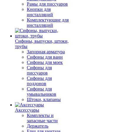
Рамы для писсуаров
Кнопки для
инсталляций
Комплектующие для
инсталляций
Сифоны, выпуски, штоки,
трубы
Запорная арматура
Сифоны для ванн
Сифоны для моек
Сифоны для
писсуаров
Сифоны для
поддонов
Сифоны для
умывальников
Штоки, клапаны
Аксессуары
Комплекты и
запасные части
Держатель
Ерш для унитаза