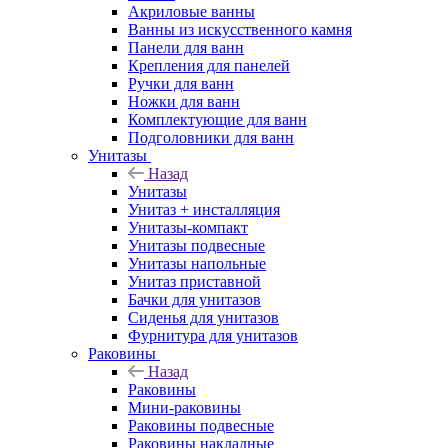
Акриловые ванны
Ванны из искусственного камня
Панели для ванн
Крепления для панелей
Ручки для ванн
Ножки для ванн
Комплектующие для ванн
Подголовники для ванн
Унитазы
Назад
Унитазы
Унитаз + инсталляция
Унитазы-компакт
Унитазы подвесные
Унитазы напольные
Унитаз приставной
Бачки для унитазов
Сиденья для унитазов
Фурнитура для унитазов
Раковины
Назад
Раковины
Мини-раковины
Раковины подвесные
Раковины накладные