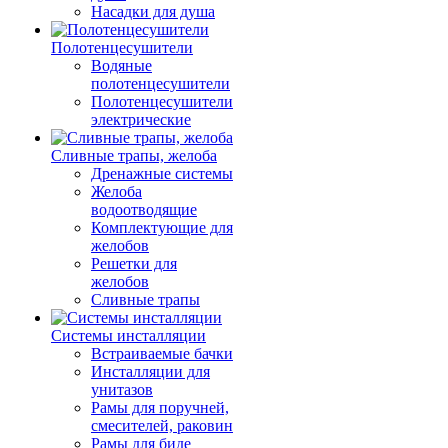
Насадки для душа
Полотенцесушители
Водяные
полотенцесушители
Полотенцесушители
электрические
Сливные трапы, желоба
Дренажные системы
Желоба
водоотводящие
Комплектующие для
желобов
Решетки для
желобов
Сливные трапы
Системы инсталляции
Встраиваемые бачки
Инсталляции для
унитазов
Рамы для поручней,
смесителей, раковин
Рамы для биде