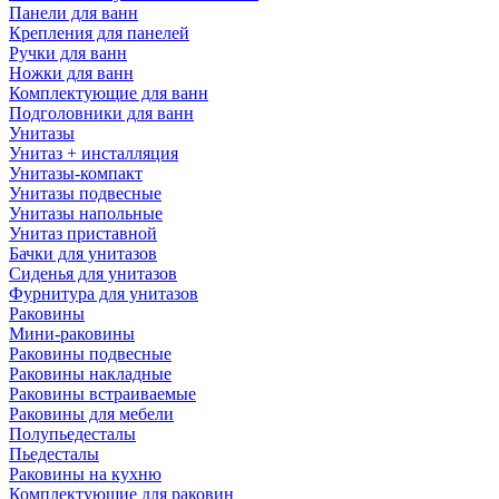
Панели для ванн
Крепления для панелей
Ручки для ванн
Ножки для ванн
Комплектующие для ванн
Подголовники для ванн
Унитазы
Унитаз + инсталляция
Унитазы-компакт
Унитазы подвесные
Унитазы напольные
Унитаз приставной
Бачки для унитазов
Сиденья для унитазов
Фурнитура для унитазов
Раковины
Мини-раковины
Раковины подвесные
Раковины накладные
Раковины встраиваемые
Раковины для мебели
Полупьедесталы
Пьедесталы
Раковины на кухню
Комплектующие для раковин