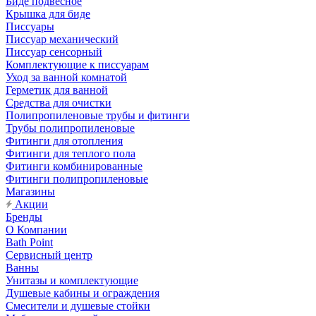
Биде подвесное
Крышка для биде
Писсуары
Писсуар механический
Писсуар сенсорный
Комплектующие к писсуарам
Уход за ванной комнатой
Герметик для ванной
Средства для очистки
Полипропиленовые трубы и фитинги
Трубы полипропиленовые
Фитинги для отопления
Фитинги для теплого пола
Фитинги комбинированные
Фитинги полипропиленовые
Магазины
Акции
Бренды
О Компании
Bath Point
Сервисный центр
Ванны
Унитазы и комплектующие
Душевые кабины и ограждения
Смесители и душевые стойки