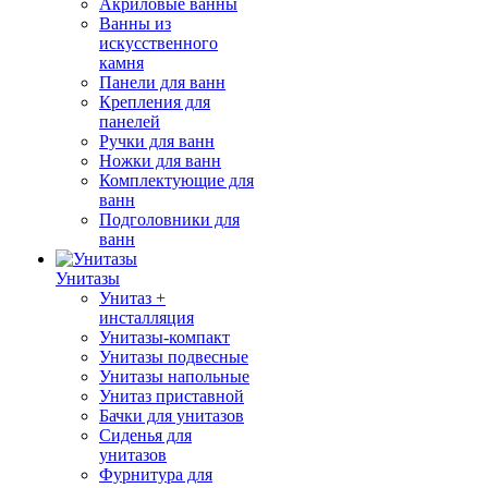
Акриловые ванны
Ванны из
искусственного
камня
Панели для ванн
Крепления для
панелей
Ручки для ванн
Ножки для ванн
Комплектующие для
ванн
Подголовники для
ванн
Унитазы
Унитаз +
инсталляция
Унитазы-компакт
Унитазы подвесные
Унитазы напольные
Унитаз приставной
Бачки для унитазов
Сиденья для
унитазов
Фурнитура для