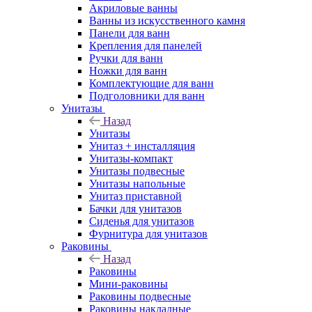
Акриловые ванны
Ванны из искусственного камня
Панели для ванн
Крепления для панелей
Ручки для ванн
Ножки для ванн
Комплектующие для ванн
Подголовники для ванн
Унитазы
Назад
Унитазы
Унитаз + инсталляция
Унитазы-компакт
Унитазы подвесные
Унитазы напольные
Унитаз приставной
Бачки для унитазов
Сиденья для унитазов
Фурнитура для унитазов
Раковины
Назад
Раковины
Мини-раковины
Раковины подвесные
Раковины накладные