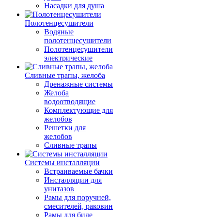
Насадки для душа
Полотенцесушители
Водяные
полотенцесушители
Полотенцесушители
электрические
Сливные трапы, желоба
Дренажные системы
Желоба
водоотводящие
Комплектующие для
желобов
Решетки для
желобов
Сливные трапы
Системы инсталляции
Встраиваемые бачки
Инсталляции для
унитазов
Рамы для поручней,
смесителей, раковин
Рамы для биде