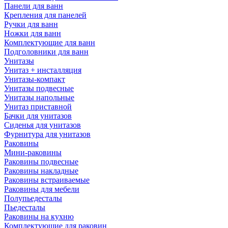
Панели для ванн
Крепления для панелей
Ручки для ванн
Ножки для ванн
Комплектующие для ванн
Подголовники для ванн
Унитазы
Унитаз + инсталляция
Унитазы-компакт
Унитазы подвесные
Унитазы напольные
Унитаз приставной
Бачки для унитазов
Сиденья для унитазов
Фурнитура для унитазов
Раковины
Мини-раковины
Раковины подвесные
Раковины накладные
Раковины встраиваемые
Раковины для мебели
Полупьедесталы
Пьедесталы
Раковины на кухню
Комплектующие для раковин