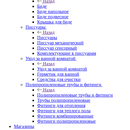
Назад
Биде
Биде напольное
Биде подвесное
Крышка для биде
Писсуары
Назад
Писсуары
Писсуар механический
Писсуар сенсорный
Комплектующие к писсуарам
Уход за ванной комнатой
Назад
Уход за ванной комнатой
Герметик для ванной
Средства для очистки
Полипропиленовые трубы и фитинги
Назад
Полипропиленовые трубы и фитинги
Трубы полипропиленовые
Фитинги для отопления
Фитинги для теплого пола
Фитинги комбинированные
Фитинги полипропиленовые
Магазины