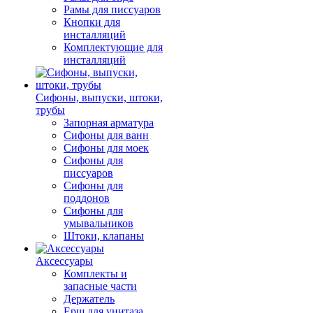
Рамы для писсуаров
Кнопки для
инсталляций
Комплектующие для
инсталляций
Сифоны, выпуски, штоки,
трубы
Запорная арматура
Сифоны для ванн
Сифоны для моек
Сифоны для
писсуаров
Сифоны для
поддонов
Сифоны для
умывальников
Штоки, клапаны
Аксессуары
Комплекты и
запасные части
Держатель
Ерш для унитаза