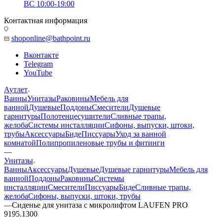
ВС 10:00-19:00
Контактная информация
shoponline@bathpoint.ru
Вконтакте
Telegram
YouTube
Аутлет
Ванны
Унитазы
Раковины
Мебель для
ванной
Душевые
Поддоны
Смесители
Душевые
гарнитуры
Полотенцесушители
Сливные трапы,
желоба
Системы инсталляции
Сифоны, выпуски, штоки,
трубы
Аксессуары
Биде
Писсуары
Уход за ванной
комнатой
Полипропиленовые трубы и фитинги
—
Унитазы
Ванны
Аксессуары
Душевые
Душевые гарнитуры
Мебель для
ванной
Поддоны
Раковины
Системы
инсталляции
Смесители
Писсуары
Биде
Сливные трапы,
желоба
Сифоны, выпуски, штоки, трубы
—
Сиденье для унитаза с микролифтом LAUFEN PRO
9195.1300