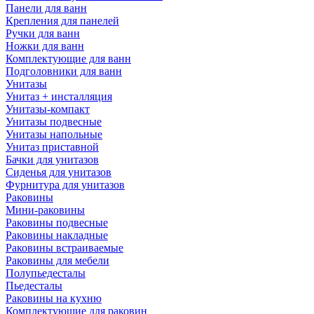
Панели для ванн
Крепления для панелей
Ручки для ванн
Ножки для ванн
Комплектующие для ванн
Подголовники для ванн
Унитазы
Унитаз + инсталляция
Унитазы-компакт
Унитазы подвесные
Унитазы напольные
Унитаз приставной
Бачки для унитазов
Сиденья для унитазов
Фурнитура для унитазов
Раковины
Мини-раковины
Раковины подвесные
Раковины накладные
Раковины встраиваемые
Раковины для мебели
Полупьедесталы
Пьедесталы
Раковины на кухню
Комплектующие для раковин