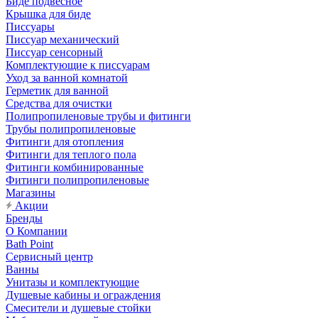
Биде подвесное
Крышка для биде
Писсуары
Писсуар механический
Писсуар сенсорный
Комплектующие к писсуарам
Уход за ванной комнатой
Герметик для ванной
Средства для очистки
Полипропиленовые трубы и фитинги
Трубы полипропиленовые
Фитинги для отопления
Фитинги для теплого пола
Фитинги комбинированные
Фитинги полипропиленовые
Магазины
Акции
Бренды
О Компании
Bath Point
Сервисный центр
Ванны
Унитазы и комплектующие
Душевые кабины и ограждения
Смесители и душевые стойки