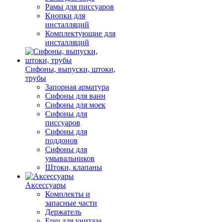
Рамы для писсуаров
Кнопки для
инсталляций
Комплектующие для
инсталляций
Сифоны, выпуски, штоки,
трубы
Запорная арматура
Сифоны для ванн
Сифоны для моек
Сифоны для
писсуаров
Сифоны для
поддонов
Сифоны для
умывальников
Штоки, клапаны
Аксессуары
Комплекты и
запасные части
Держатель
Ерш для унитаза