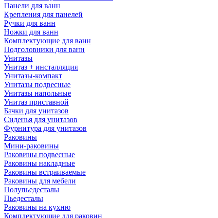
Панели для ванн
Крепления для панелей
Ручки для ванн
Ножки для ванн
Комплектующие для ванн
Подголовники для ванн
Унитазы
Унитаз + инсталляция
Унитазы-компакт
Унитазы подвесные
Унитазы напольные
Унитаз приставной
Бачки для унитазов
Сиденья для унитазов
Фурнитура для унитазов
Раковины
Мини-раковины
Раковины подвесные
Раковины накладные
Раковины встраиваемые
Раковины для мебели
Полупьедесталы
Пьедесталы
Раковины на кухню
Комплектующие для раковин