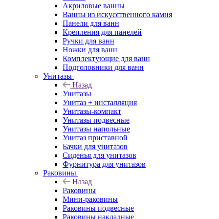
Акриловые ванны
Ванны из искусственного камня
Панели для ванн
Крепления для панелей
Ручки для ванн
Ножки для ванн
Комплектующие для ванн
Подголовники для ванн
Унитазы
Назад
Унитазы
Унитаз + инсталляция
Унитазы-компакт
Унитазы подвесные
Унитазы напольные
Унитаз приставной
Бачки для унитазов
Сиденья для унитазов
Фурнитура для унитазов
Раковины
Назад
Раковины
Мини-раковины
Раковины подвесные
Раковины накладные