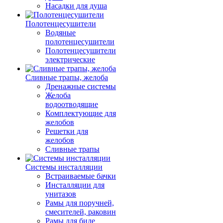
Насадки для душа
Полотенцесушители
Водяные
полотенцесушители
Полотенцесушители
электрические
Сливные трапы, желоба
Дренажные системы
Желоба
водоотводящие
Комплектующие для
желобов
Решетки для
желобов
Сливные трапы
Системы инсталляции
Встраиваемые бачки
Инсталляции для
унитазов
Рамы для поручней,
смесителей, раковин
Рамы для биде