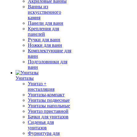
Акриловые ванны
Ванны из
искусственного
камня
Панели для ванн
Крепления для
панелей
Ручки для ванн
Ножки для ванн
Комплектующие для
ванн
Подголовники для
ванн
Унитазы
Унитаз +
инсталляция
Унитазы-компакт
Унитазы подвесные
Унитазы напольные
Унитаз приставной
Бачки для унитазов
Сиденья для
унитазов
Фурнитура для