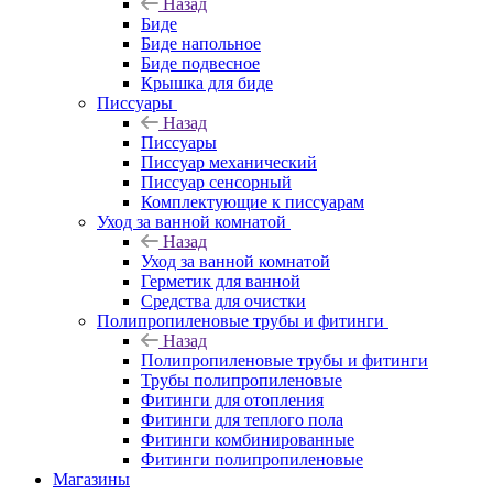
Назад
Биде
Биде напольное
Биде подвесное
Крышка для биде
Писсуары
Назад
Писсуары
Писсуар механический
Писсуар сенсорный
Комплектующие к писсуарам
Уход за ванной комнатой
Назад
Уход за ванной комнатой
Герметик для ванной
Средства для очистки
Полипропиленовые трубы и фитинги
Назад
Полипропиленовые трубы и фитинги
Трубы полипропиленовые
Фитинги для отопления
Фитинги для теплого пола
Фитинги комбинированные
Фитинги полипропиленовые
Магазины