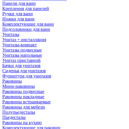
Панели для ванн
Крепления для панелей
Ручки для ванн
Ножки для ванн
Комплектующие для ванн
Подголовники для ванн
Унитазы
Унитаз + инсталляция
Унитазы-компакт
Унитазы подвесные
Унитазы напольные
Унитаз приставной
Бачки для унитазов
Сиденья для унитазов
Фурнитура для унитазов
Раковины
Мини-раковины
Раковины подвесные
Раковины накладные
Раковины встраиваемые
Раковины для мебели
Полупьедесталы
Пьедесталы
Раковины на кухню
Комплектующие для раковин