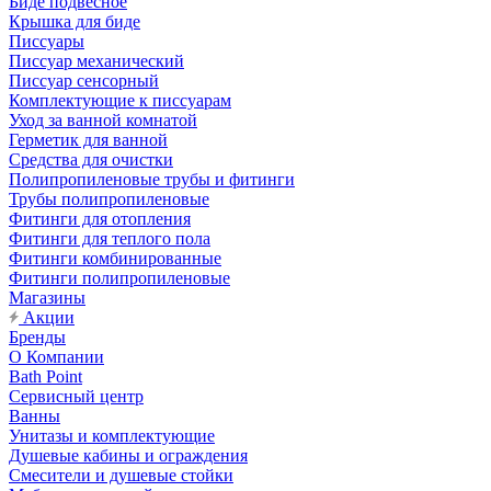
Биде подвесное
Крышка для биде
Писсуары
Писсуар механический
Писсуар сенсорный
Комплектующие к писсуарам
Уход за ванной комнатой
Герметик для ванной
Средства для очистки
Полипропиленовые трубы и фитинги
Трубы полипропиленовые
Фитинги для отопления
Фитинги для теплого пола
Фитинги комбинированные
Фитинги полипропиленовые
Магазины
Акции
Бренды
О Компании
Bath Point
Сервисный центр
Ванны
Унитазы и комплектующие
Душевые кабины и ограждения
Смесители и душевые стойки