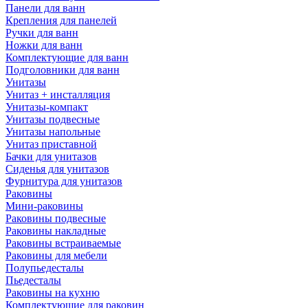
Панели для ванн
Крепления для панелей
Ручки для ванн
Ножки для ванн
Комплектующие для ванн
Подголовники для ванн
Унитазы
Унитаз + инсталляция
Унитазы-компакт
Унитазы подвесные
Унитазы напольные
Унитаз приставной
Бачки для унитазов
Сиденья для унитазов
Фурнитура для унитазов
Раковины
Мини-раковины
Раковины подвесные
Раковины накладные
Раковины встраиваемые
Раковины для мебели
Полупьедесталы
Пьедесталы
Раковины на кухню
Комплектующие для раковин