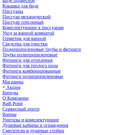
Биде подвесное
Крышка для биде
Писсуары
Писсуар механический
Писсуар сенсорный
Комплектующие к писсуарам
Уход за ванной комнатой
Герметик для ванной
Средства для очистки
Полипропиленовые трубы и фитинги
Трубы полипропиленовые
Фитинги для отопления
Фитинги для теплого пола
Фитинги комбинированные
Фитинги полипропиленовые
Магазины
Акции
Бренды
О Компании
Bath Point
Сервисный центр
Ванны
Унитазы и комплектующие
Душевые кабины и ограждения
Смесители и душевые стойки