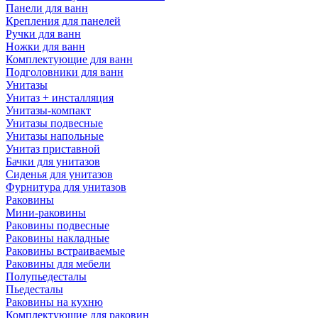
Панели для ванн
Крепления для панелей
Ручки для ванн
Ножки для ванн
Комплектующие для ванн
Подголовники для ванн
Унитазы
Унитаз + инсталляция
Унитазы-компакт
Унитазы подвесные
Унитазы напольные
Унитаз приставной
Бачки для унитазов
Сиденья для унитазов
Фурнитура для унитазов
Раковины
Мини-раковины
Раковины подвесные
Раковины накладные
Раковины встраиваемые
Раковины для мебели
Полупьедесталы
Пьедесталы
Раковины на кухню
Комплектующие для раковин