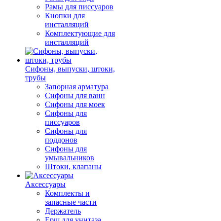
Рамы для писсуаров
Кнопки для
инсталляций
Комплектующие для
инсталляций
Сифоны, выпуски, штоки,
трубы
Запорная арматура
Сифоны для ванн
Сифоны для моек
Сифоны для
писсуаров
Сифоны для
поддонов
Сифоны для
умывальников
Штоки, клапаны
Аксессуары
Комплекты и
запасные части
Держатель
Ерш для унитаза