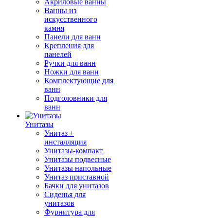
Акриловые ванны
Ванны из
искусственного
камня
Панели для ванн
Крепления для
панелей
Ручки для ванн
Ножки для ванн
Комплектующие для
ванн
Подголовники для
ванн
Унитазы
Унитаз +
инсталляция
Унитазы-компакт
Унитазы подвесные
Унитазы напольные
Унитаз приставной
Бачки для унитазов
Сиденья для
унитазов
Фурнитура для