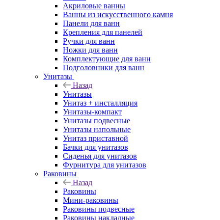
Акриловые ванны
Ванны из искусственного камня
Панели для ванн
Крепления для панелей
Ручки для ванн
Ножки для ванн
Комплектующие для ванн
Подголовники для ванн
Унитазы
Назад
Унитазы
Унитаз + инсталляция
Унитазы-компакт
Унитазы подвесные
Унитазы напольные
Унитаз приставной
Бачки для унитазов
Сиденья для унитазов
Фурнитура для унитазов
Раковины
Назад
Раковины
Мини-раковины
Раковины подвесные
Раковины накладные