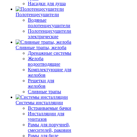
Насадки для душа
Полотенцесушители
Водяные
полотенцесушители
Полотенцесушители
электрические
Сливные трапы, желоба
Дренажные системы
Желоба
водоотводящие
Комплектующие для
желобов
Решетки для
желобов
Сливные трапы
Системы инсталляции
Встраиваемые бачки
Инсталляции для
унитазов
Рамы для поручней,
смесителей, раковин
Рамы для биде