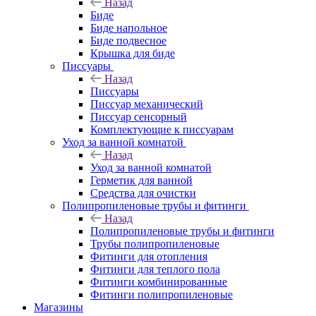
Назад
Биде
Биде напольное
Биде подвесное
Крышка для биде
Писсуары
Назад
Писсуары
Писсуар механический
Писсуар сенсорный
Комплектующие к писсуарам
Уход за ванной комнатой
Назад
Уход за ванной комнатой
Герметик для ванной
Средства для очистки
Полипропиленовые трубы и фитинги
Назад
Полипропиленовые трубы и фитинги
Трубы полипропиленовые
Фитинги для отопления
Фитинги для теплого пола
Фитинги комбинированные
Фитинги полипропиленовые
Магазины