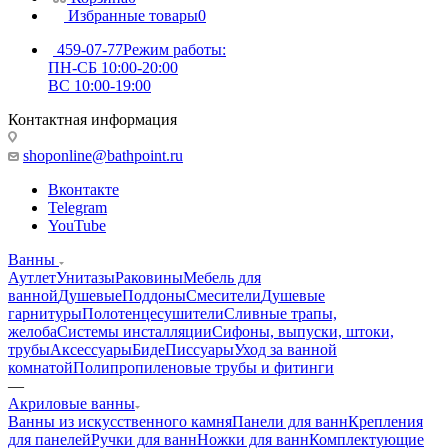
Избранные товары
0
459-07-77
Режим работы:
ПН-СБ 10:00-20:00
ВС 10:00-19:00
Контактная информация
shoponline@bathpoint.ru
Вконтакте
Telegram
YouTube
Ванны
Аутлет
Унитазы
Раковины
Мебель для
ванной
Душевые
Поддоны
Смесители
Душевые
гарнитуры
Полотенцесушители
Сливные трапы,
желоба
Системы инсталляции
Сифоны, выпуски, штоки,
трубы
Аксессуары
Биде
Писсуары
Уход за ванной
комнатой
Полипропиленовые трубы и фитинги
—
Акриловые ванны
Ванны из искусственного камня
Панели для ванн
Крепления
для панелей
Ручки для ванн
Ножки для ванн
Комплектующие