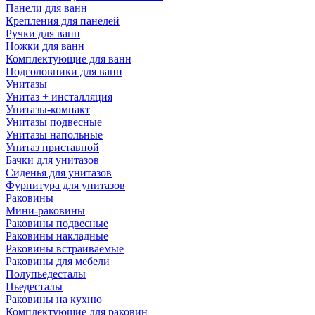
Панели для ванн
Крепления для панелей
Ручки для ванн
Ножки для ванн
Комплектующие для ванн
Подголовники для ванн
Унитазы
Унитаз + инсталляция
Унитазы-компакт
Унитазы подвесные
Унитазы напольные
Унитаз приставной
Бачки для унитазов
Сиденья для унитазов
Фурнитура для унитазов
Раковины
Мини-раковины
Раковины подвесные
Раковины накладные
Раковины встраиваемые
Раковины для мебели
Полупьедесталы
Пьедесталы
Раковины на кухню
Комплектующие для раковин