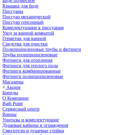
Биде подвесное
Крышка для биде
Писсуары
Писсуар механический
Писсуар сенсорный
Комплектующие к писсуарам
Уход за ванной комнатой
Герметик для ванной
Средства для очистки
Полипропиленовые трубы и фитинги
Трубы полипропиленовые
Фитинги для отопления
Фитинги для теплого пола
Фитинги комбинированные
Фитинги полипропиленовые
Магазины
Акции
Бренды
О Компании
Bath Point
Сервисный центр
Ванны
Унитазы и комплектующие
Душевые кабины и ограждения
Смесители и душевые стойки