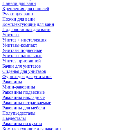
Панели для ванн
Крепления для панелей
Ручки для ванн
Ножки для ванн
Комплектующие для ванн
Подголовники для ванн
Унитазы
Унитаз + инсталляция
Унитазы-компакт
Унитазы подвесные
Унитазы напольные
Унитаз приставной
Бачки для унитазов
Сиденья для унитазов
Фурнитура для унитазов
Раковины
Мини-раковины
Раковины подвесные
Раковины накладные
Раковины встраиваемые
Раковины для мебели
Полупьедесталы
Пьедесталы
Раковины на кухню
Комплектующие для раковин