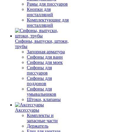
Рамы для писсуаров
Кнопки для
инсталляций
Комплектующие для
инсталляций
Сифоны, выпуски, штоки,
трубы
Запорная арматура
Сифоны для ванн
Сифоны для моек
Сифоны для
писсуаров
Сифоны для
поддонов
Сифоны для
умывальников
Штоки, клапаны
Аксессуары
Комплекты и
запасные части
Держатель
Ерш для унитаза