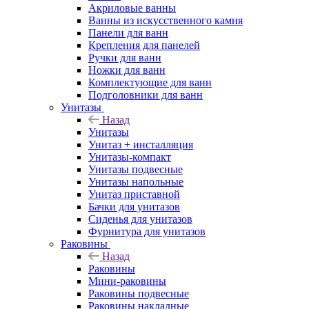
Акриловые ванны
Ванны из искусственного камня
Панели для ванн
Крепления для панелей
Ручки для ванн
Ножки для ванн
Комплектующие для ванн
Подголовники для ванн
Унитазы
Назад
Унитазы
Унитаз + инсталляция
Унитазы-компакт
Унитазы подвесные
Унитазы напольные
Унитаз приставной
Бачки для унитазов
Сиденья для унитазов
Фурнитура для унитазов
Раковины
Назад
Раковины
Мини-раковины
Раковины подвесные
Раковины накладные