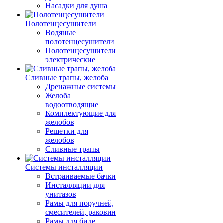
Насадки для душа
Полотенцесушители
Водяные
полотенцесушители
Полотенцесушители
электрические
Сливные трапы, желоба
Дренажные системы
Желоба
водоотводящие
Комплектующие для
желобов
Решетки для
желобов
Сливные трапы
Системы инсталляции
Встраиваемые бачки
Инсталляции для
унитазов
Рамы для поручней,
смесителей, раковин
Рамы для биде