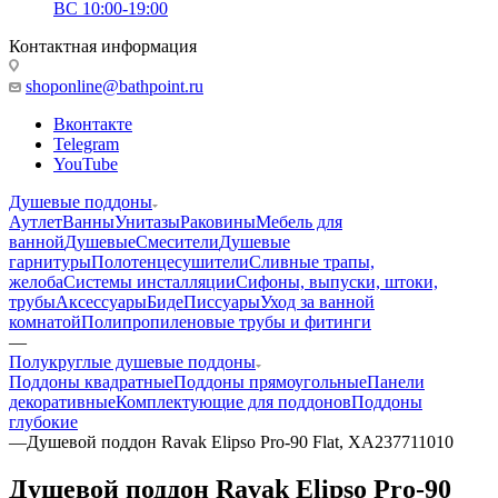
ВС 10:00-19:00
Контактная информация
shoponline@bathpoint.ru
Вконтакте
Telegram
YouTube
Душевые поддоны
Аутлет
Ванны
Унитазы
Раковины
Мебель для
ванной
Душевые
Смесители
Душевые
гарнитуры
Полотенцесушители
Сливные трапы,
желоба
Системы инсталляции
Сифоны, выпуски, штоки,
трубы
Аксессуары
Биде
Писсуары
Уход за ванной
комнатой
Полипропиленовые трубы и фитинги
—
Полукруглые душевые поддоны
Поддоны квадратные
Поддоны прямоугольные
Панели
декоративные
Комплектующие для поддонов
Поддоны
глубокие
—
Душевой поддон Ravak Elipso Pro-90 Flat, XA237711010
Душевой поддон Ravak Elipso Pro-90