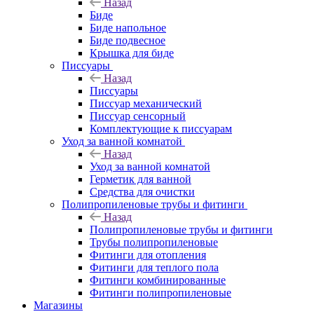
Назад
Биде
Биде напольное
Биде подвесное
Крышка для биде
Писсуары
Назад
Писсуары
Писсуар механический
Писсуар сенсорный
Комплектующие к писсуарам
Уход за ванной комнатой
Назад
Уход за ванной комнатой
Герметик для ванной
Средства для очистки
Полипропиленовые трубы и фитинги
Назад
Полипропиленовые трубы и фитинги
Трубы полипропиленовые
Фитинги для отопления
Фитинги для теплого пола
Фитинги комбинированные
Фитинги полипропиленовые
Магазины