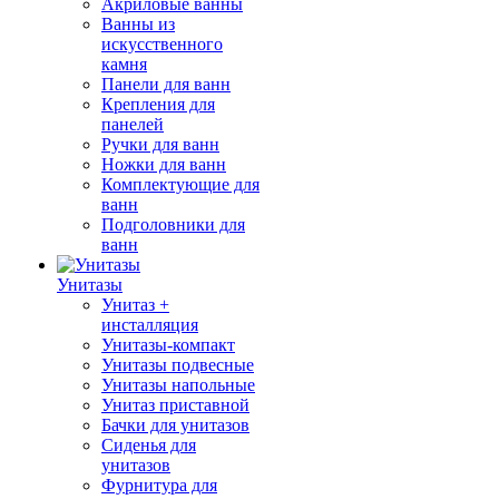
Акриловые ванны
Ванны из
искусственного
камня
Панели для ванн
Крепления для
панелей
Ручки для ванн
Ножки для ванн
Комплектующие для
ванн
Подголовники для
ванн
Унитазы
Унитаз +
инсталляция
Унитазы-компакт
Унитазы подвесные
Унитазы напольные
Унитаз приставной
Бачки для унитазов
Сиденья для
унитазов
Фурнитура для